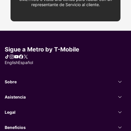
representante de Servicio al cliente.
Sigue a Metro by
T-Mobile
Tiktok
Instagram
You Tube
Facebook
X
Elegir idioma
English
Español
Sobre
Sobr
Asistencia
Asist
Legal
Legal
Beneficios
Benef