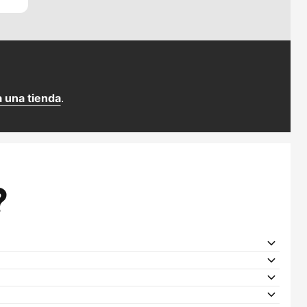
a una tienda
.
?