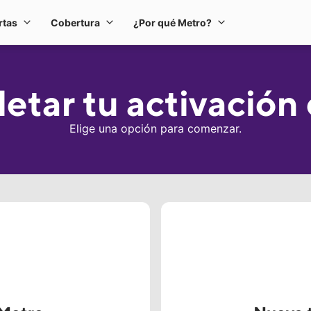
rtas
Cobertura
¿Por qué Metro?
s y equipos
Ofertas
Cobertura
¿Por qué Metro?
tar tu activación 
Elige una opción para comenzar.