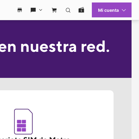
Mi cuenta
Ayuda
Busca una tienda
Ayuda
Carro de compras
Buscar
Pago fácil
en nuestra red.