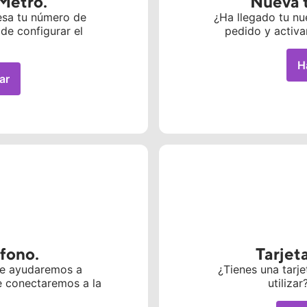
Metro.
Nueva t
resa tu número de
¿Ha llegado tu nu
de configurar el
pedido y activa
H
ar
éfono.
Tarjet
 Te ayudaremos a
¿Tienes una tarje
e conectaremos a la
utiliza