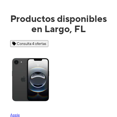
Productos disponibles
en Largo, FL
Consulta 4 ofertas
Apple
Sam