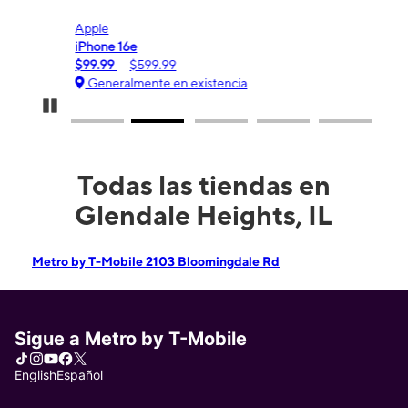
Apple
Sam
iPhone 16e
Gala
$99.99
$599.99
$0.
Generalmente en existencia
Ge
Pause Carousel
Todas las tiendas en
Glendale Heights, IL
Metro by T-Mobile 2103 Bloomingdale Rd