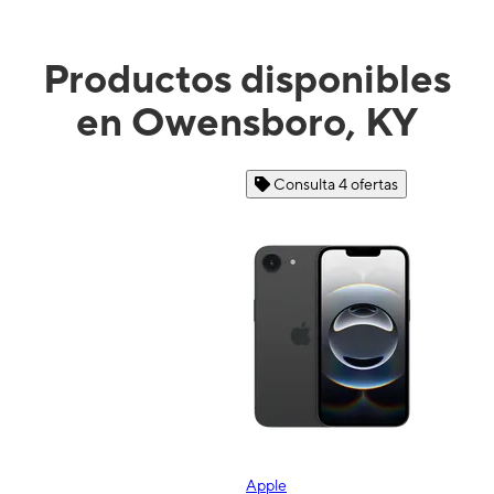
Productos disponibles
en Owensboro, KY
Consulta 4 ofertas
Apple
S