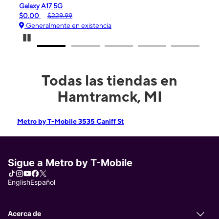
 A17 5G
iPhone 16e
$229.99
$99.99
$599.99
ralmente en existencia
Generalmente en
Pause Carousel
Todas las tiendas en
Hamtramck, MI
Metro by T-Mobile 3535 Caniff St