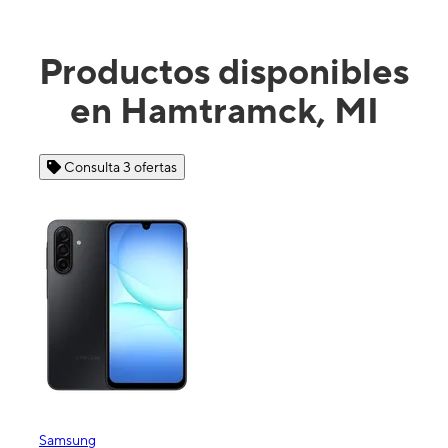
Productos disponibles
en Hamtramck, MI
sulta 3 ofertas
Consulta 4 ofe
ng
Apple