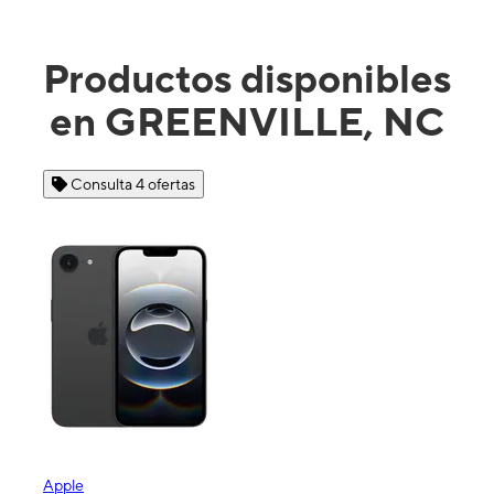
Productos disponibles
en GREENVILLE, NC
Consulta 4 ofertas
Apple
Sam