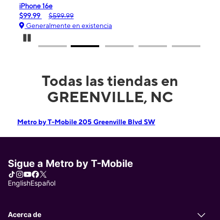
iPhone 16e
Gala
$99.99
$599.99
$0.
Generalmente en existencia
Ge
Pause Carousel
Todas las tiendas en
GREENVILLE, NC
Metro by T-Mobile 205 Greenville Blvd SW