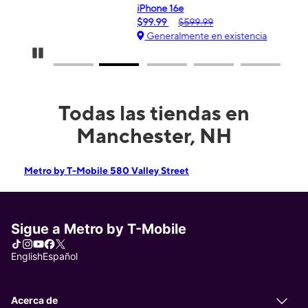
iPhone 16e
G
$99.99
$599.99
$
Generalmente en existencia
Pause Carousel
Todas las tiendas en
Manchester, NH
Metro by T-Mobile 580 Valley Street