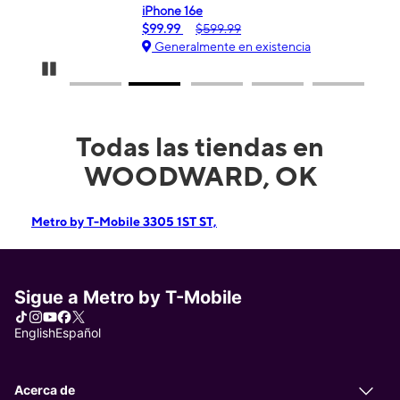
iPhone 16e
Gal
$99.99
$599.99
$0
Generalmente en existencia
G
Pause Carousel
Todas las tiendas en
WOODWARD, OK
Metro by T-Mobile 3305 1ST ST,