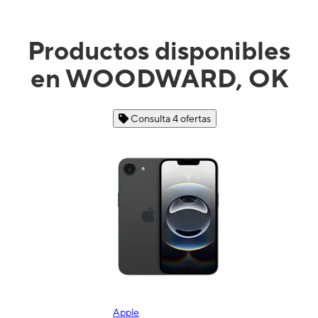
Productos disponibles
en WOODWARD, OK
Consulta 4 ofertas
Apple
Sa