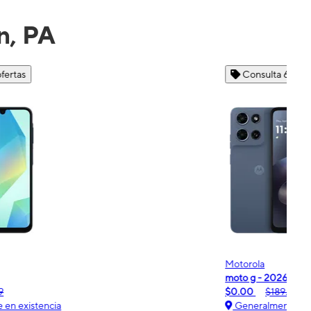
n, PA
Consulta 6 ofertas
Motorola
Moto
oto g - 2026
moto
$0.00
$189.99
$0.
Generalmente en existencia
Ge