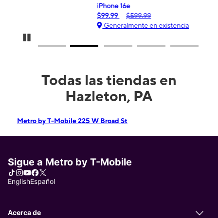
iPhone 16e
G
$99.99
$599.99
Generalmente en existencia
Pause Carousel
Todas las tiendas en
Hazleton, PA
Metro by T-Mobile 225 W Broad St