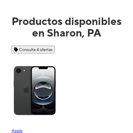
Productos disponibles
en Sharon, PA
Consulta 4 ofertas
Apple
Sam