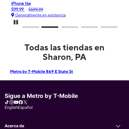
iPhone 16e
Gala
$99.99
$599.99
$0.
Generalmente en existencia
Ge
Pause Carousel
Todas las tiendas en
Sharon, PA
Metro by T-Mobile 869 E State St