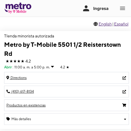
English
|
Español
TIenda minorista autorizada
Metro by T-Mobile 5501 1/2 Reisterstown
Rd
★★★★★
4.2
Abrir
:
11:00 a. m. a 5:00 p. m.
4.2
★
Directions
(410) 617-8134
Productos en existencias
Más detalles