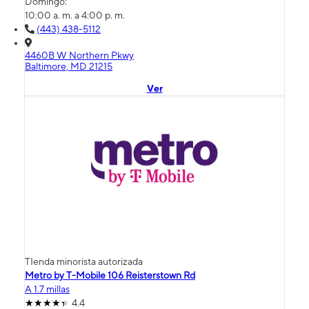
Domingo:
10:00 a. m. a 4:00 p. m.
(443) 438-5112
4460B W Northern Pkwy
Baltimore, MD 21215
Ver
TIenda minorista autorizada
Metro by T-Mobile 106 Reisterstown Rd
A 1.7 millas
4.4