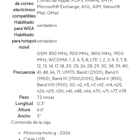
Correo de Apple, POP3, IMAP4, SMTP,
de correo
Microsoft® Exchange, AOL, AIM, Yahoo!®
electrónico
Mail, GMail
compatibles
Habilitado
verdadero
para WEA
Habilitado
para hotspot
verdadero
móvil
GSM: 850 MHz, 900 MHz, 1800 MHz, 1900
MHz; WCDMA: 1, 2, 4, 5, 8; LTE: 1, 2, 3, 4, 5, 7, 8,
12, 13, 14, 17, 18, 20, 25, 26, 28, 29, 30, 38, 39, 40,
Frecuencia
41, 48, 66, 71; UMTS: Band I (2100), Band II
(1900), Band IV (1700/2100), Band V (850),
Band VIII (900); 5G: n2, n5, n7, n12, n14, n25,
n26, n29, n30, n41, n48, n66, n70, n71, n77, n78
Peso
7.2 onzas
Longitud
0.3"
Altura
6.6"
Ancho
3"
Contenido de la caja
Motorola moto g - 2026
Cable USB