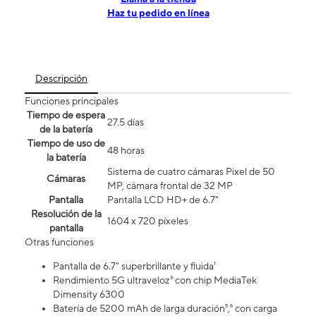
Haz tu pedido en línea
Descripción
Funciones principales
Tiempo de espera
27.5 días
de la batería
Tiempo de uso de
48 horas
la batería
Sistema de cuatro cámaras Pixel de 50
Cámaras
MP, cámara frontal de 32 MP
Pantalla
Pantalla LCD HD+ de 6.7"
Resolución de la
1604 x 720 píxeles
pantalla
Otras funciones
Pantalla de 6.7" superbrillante y fluida¹
Rendimiento 5G ultraveloz³ con chip MediaTek
Dimensity 6300
Batería de 5200 mAh de larga duración⁵,⁶ con carga