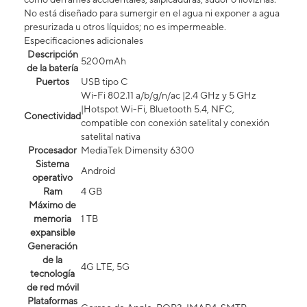
No está diseñado para sumergir en el agua ni exponer a agua
presurizada u otros líquidos; no es impermeable.
Especificaciones adicionales
Descripción
5200mAh
de la batería
Puertos
USB tipo C
Wi-Fi 802.11 a/b/g/n/ac |2.4 GHz y 5 GHz
|Hotspot Wi-Fi, Bluetooth 5.4, NFC,
Conectividad
compatible con conexión satelital y conexión
satelital nativa
Procesador
MediaTek Dimensity 6300
Sistema
Android
operativo
Ram
4 GB
Máximo de
memoria
1 TB
expansible
Generación
de la
4G LTE, 5G
tecnología
de red móvil
Plataformas