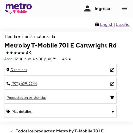
English
|
Español
TIenda minorista autorizada
Metro by T-Mobile 701 E Cartwright Rd
★★★★★
4.9
Abrir
:
12:00 p. m. a 6:00 p. m.
4.9
★
Directions
(972) 629-9944
Productos en existencias
Más detalles
Abrir
Domingo:
12:00 p. m. a 6:00 p. m.
Todos los productos: Metro by T-Mobile 701 E