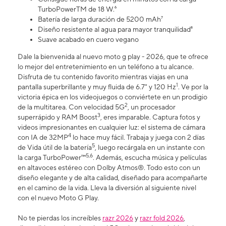
TurboPowerTM de 18 W.⁶
Batería de larga duración de 5200 mAh⁷
Diseño resistente al agua para mayor tranquilidad⁸
Suave acabado en cuero vegano
Dale la bienvenida al nuevo moto g play - 2026, que te ofrece
lo mejor del entretenimiento en un teléfono a tu alcance.
Disfruta de tu contenido favorito mientras viajas en una
1
pantalla superbrillante y muy fluida de 6.7" y 120 Hz
. Ve por la
victoria épica en los videojuegos o conviértete en un prodigio
2
de la multitarea. Con velocidad 5G
, un procesador
3
superrápido y RAM Boost
, eres imparable. Captura fotos y
videos impresionantes en cualquier luz: el sistema de cámara
4
con IA de 32MP
lo hace muy fácil. Trabaja y juega con 2 días
5
de Vida útil de la batería
, luego recárgala en un instante con
5,6
la carga TurboPower™
. Además, escucha música y películas
en altavoces estéreo con Dolby Atmos®. Todo esto con un
diseño elegante y de alta calidad, diseñado para acompañarte
en el camino de la vida. Lleva la diversión al siguiente nivel
con el nuevo Moto G Play.
No te pierdas los increíbles
razr 2026
y
razr fold 2026
,