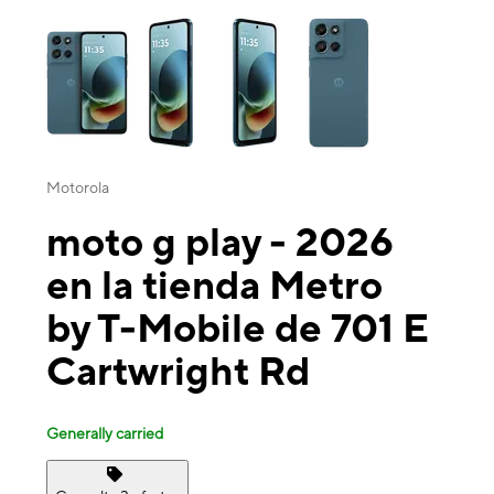
This carousel contains a column of small thumbnails. Selecting a thu
Motorola
moto g play - 2026
en la tienda Metro
by T-Mobile de 701 E
Cartwright Rd
Generally carried