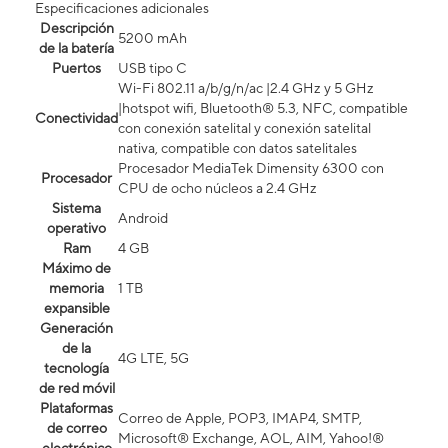
Especificaciones adicionales
Descripción
5200 mAh
de la batería
Puertos
USB tipo C
Wi-Fi 802.11 a/b/g/n/ac |2.4 GHz y 5 GHz
|hotspot wifi, Bluetooth® 5.3, NFC, compatible
Conectividad
con conexión satelital y conexión satelital
nativa, compatible con datos satelitales
Procesador MediaTek Dimensity 6300 con
Procesador
CPU de ocho núcleos a 2.4 GHz
Sistema
Android
operativo
Ram
4 GB
Máximo de
memoria
1 TB
expansible
Generación
de la
4G LTE, 5G
tecnología
de red móvil
Plataformas
Correo de Apple, POP3, IMAP4, SMTP,
de correo
Microsoft® Exchange, AOL, AIM, Yahoo!®