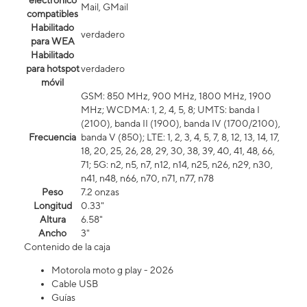
electrónico
Mail, GMail
compatibles
Habilitado
verdadero
para WEA
Habilitado
para hotspot
verdadero
móvil
GSM: 850 MHz, 900 MHz, 1800 MHz, 1900
MHz; WCDMA: 1, 2, 4, 5, 8; UMTS: banda I
(2100), banda II (1900), banda IV (1700/2100),
Frecuencia
banda V (850); LTE: 1, 2, 3, 4, 5, 7, 8, 12, 13, 14, 17,
18, 20, 25, 26, 28, 29, 30, 38, 39, 40, 41, 48, 66,
71; 5G: n2, n5, n7, n12, n14, n25, n26, n29, n30,
n41, n48, n66, n70, n71, n77, n78
Peso
7.2 onzas
Longitud
0.33"
Altura
6.58"
Ancho
3"
Contenido de la caja
Motorola moto g play - 2026
Cable USB
Guías