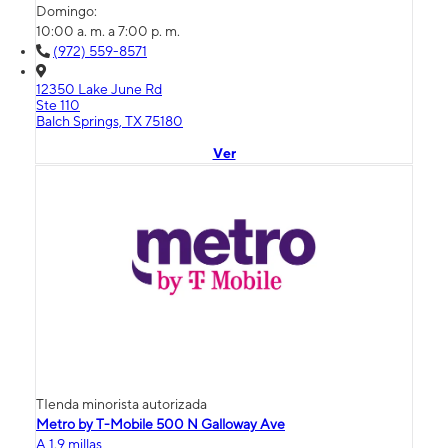
Domingo:
10:00 a. m. a 7:00 p. m.
(972) 559-8571
12350 Lake June Rd
Ste 110
Balch Springs, TX 75180
Ver
TIenda minorista autorizada
Metro by T-Mobile 500 N Galloway Ave
A 1.9 millas