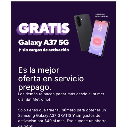
Lunes:
10:00 a. m. a 7:00 p. m.
Martes:
10:00 a. m. a 7:00 p. m.
Miérc:
10:00 a. m. a 7:00 p. m.
Jueves:
10:00 a. m. a 7:00 p. m.
1674 Donald Lee Hollowell Pkwy Nw Suite A Atlanta, GA 30318
Es la mejor
oferta en servicio
prepago.
Los demás te hacen pagar más desde el primer
día. ¡En Metro no!
Solo tienes que traer tu número para obtener un
Samsung Galaxy A37 GRATIS
Y
sin gastos de
activación por $40 al mes. Eso supone un ahorro
de $450.