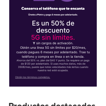
Es un 50% de
descuento
5G sin límites.
Y
sin cargos de activación.
Obtén una línea 5G sin límites por $20/mes,
cuando pagues 6 meses por adelantado. Trae tu
teléfono y compra en línea o en la tienda.
Ahorros del 50% vs. plan del $40 Y punto. Se requiere un pago
de $120 por adelantado. Si usas muchos datos, más de
35GB/mes, puede que notes velocidades más lentas cuando
nuestra red esté ocupada.
Obtén los términos completos.
Productos destacados