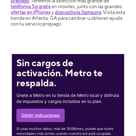
prepago
. Tenemos la selección más grande de
teléfonos 5g gratis
en móviles, junto con las grandes
ofertas en iPhones
y
dispositivos Samsung
. Visita esta
tienda en Atlanta, GA para cambiar u obtener ayuda
con tu servicio prepago.
Sin cargos de
activación. Metro te
respalda.
Únete a Metro en tu tienda de Metro local y disfruta
de impuestos y cargos incluidos en tu plan.
Obtén indicaciones
Si usas muchos datos, más de 35GB/mes, puede que notes
velocidades más lentas cuando nuestra red esté ocupada.