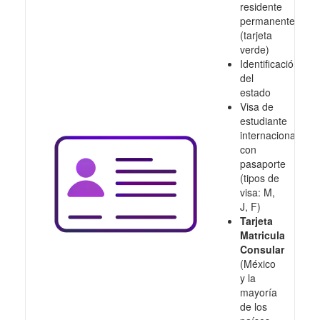
residente
permanente
(tarjeta
verde)
Identificación
del
estado
Visa de
estudiante
internacional
con
pasaporte
(tipos de
visa: M,
J, F)
Tarjeta
Matricula
Consular
(México
y la
mayoría
de los