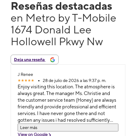
Reseñas destacadas
en Metro by T-Mobile
1674 Donald Lee
Hollowell Pkwy Nw
Deja una reseña
J Renee
28 de julio de 2026 a las 9:37 p. m.
Enjoy visiting this location. The atmosphere is
always great. The manager Ms. Christie and
the customer service team (Honey) are always
friendly and provide professional and efficient
services. I have never gone there and not
gotten any issues i had resolved sufficiently
and quickly. Please keep this location in our
Leer más
neighborhood with these same reps.
View on Google