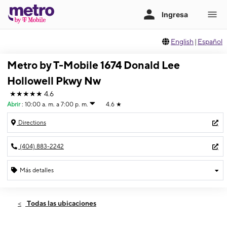
English
|
Español
Metro by T-Mobile 1674 Donald Lee
Hollowell Pkwy Nw
★★★★★
4.6
Abrir
:
10:00 a. m. a 7:00 p. m.
4.6
★
Directions
(404) 883-2242
Más detalles
Abrir
Viernes:
10:00 a. m. a 7:00 p. m.
Todas las ubicaciones
Sábado:
10:00 a. m. a 7:00 p. m.
Domingo:
12:00 p. m. a 6:00 p. m.