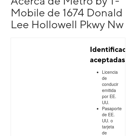
Acerca de Metro by T-
Mobile de 1674 Donald
Lee Hollowell Pkwy Nw
Identificacio
aceptadas
Licencia
de
conducir
emitida
por EE.
UU.
Pasaporte
de EE.
UU. o
tarjeta
de