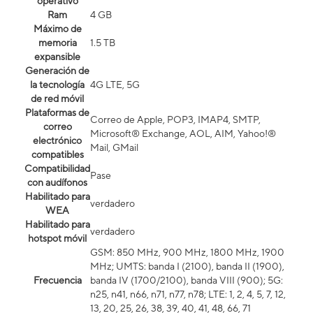
operativo
Ram
4 GB
Máximo de
memoria
1.5 TB
expansible
Generación de
la tecnología
4G LTE, 5G
de red móvil
Plataformas de
Correo de Apple, POP3, IMAP4, SMTP,
correo
Microsoft® Exchange, AOL, AIM, Yahoo!®
electrónico
Mail, GMail
compatibles
Compatibilidad
Pase
con audífonos
Habilitado para
verdadero
WEA
Habilitado para
verdadero
hotspot móvil
GSM: 850 MHz, 900 MHz, 1800 MHz, 1900
MHz; UMTS: banda I (2100), banda II (1900),
Frecuencia
banda IV (1700/2100), banda VIII (900); 5G:
n25, n41, n66, n71, n77, n78; LTE: 1, 2, 4, 5, 7, 12,
13, 20, 25, 26, 38, 39, 40, 41, 48, 66, 71