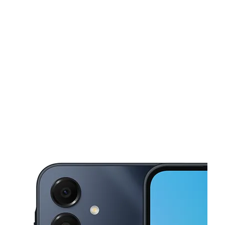
Sábado:
10:00 a. m. a 8:00 p. m.
Domingo:
11:00 a. m. a 6:00 p. m.
Lunes:
10:00 a. m. a 8:00 p. m.
This carousel shows one large product image at a time. Use the Pre
Martes:
10:00 a. m. a 8:00 p. m.
Miérc:
10:00 a. m. a 8:00 p. m.
10805 N Lamar Blvd Austin, TX 78753