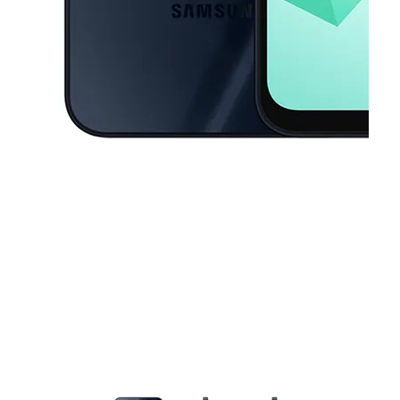
This carousel contains a column of small thumbnails. Selecting a thu