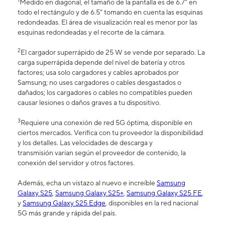
1
Medido en diagonal, el tamaño de la pantalla es de 6.7" en
todo el rectángulo y de 6.5" tomando en cuenta las esquinas
redondeadas. El área de visualización real es menor por las
esquinas redondeadas y el recorte de la cámara.
2
El cargador superrápido de 25 W se vende por separado. La
carga superrápida depende del nivel de batería y otros
factores; usa solo cargadores y cables aprobados por
Samsung; no uses cargadores o cables desgastados o
dañados; los cargadores o cables no compatibles pueden
causar lesiones o daños graves a tu dispositivo.
3
Requiere una conexión de red 5G óptima, disponible en
ciertos mercados. Verifica con tu proveedor la disponibilidad
y los detalles. Las velocidades de descarga y
transmisión varían según el proveedor de contenido, la
conexión del servidor y otros factores.
Además, echa un vistazo al nuevo e increíble
Samsung
Galaxy S25
,
Samsung Galaxy S25+
,
Samsung Galaxy S25 FE
,
y
Samsung Galaxy S25 Edge
, disponibles en la red nacional
5G más grande y rápida del país.