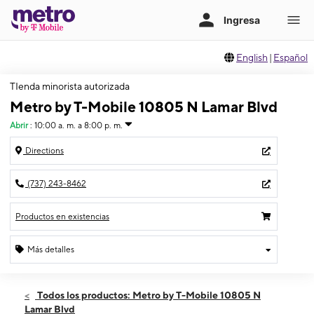
English
|
Español
TIenda minorista autorizada
Metro by T-Mobile 10805 N Lamar Blvd
Abrir
:
10:00 a. m. a 8:00 p. m.
Directions
(737) 243-8462
Productos en existencias
Más detalles
Abrir
Jueves:
10:00 a. m. a 8:00 p. m.
Todos los productos: Metro by T-Mobile 10805 N
Viernes:
10:00 a. m. a 8:00 p. m.
Lamar Blvd