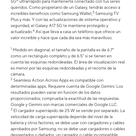
4
5G
ultrarrápido para mantenerte conectado con tus seres
queridos. Como propietario de un Galaxy, tendrás acceso a
5
increíbles beneficios como Samsung Wallet,
Samsung TV
Plus y más. Y con las actualizaciones de sistema operativo y
seguridad, el Galaxy A17 5G te mantiene protegido y
6
actualizado.
Así que lleva a casa un teléfono que ofrece un
valor increíble y hace que cada día sea más maravilloso.
1
Medido en diagonal, el tamaño de la pantalla es de 6.7"
como un rectángulo completo y de 6.5" si se tienen en
cuenta las esquinas redondeadas. El área de visualización real
es menor por las esquinas redondeadas y el recorte de la
cámara.
2
Seamless Action Across Apps es compatible con
determinadas apps. Requiere cuenta de Google Gemini. Los
resultados pueden variar en función de los datos
proporcionados; comprueba la exactitud de las respuestas.
Google y Gemini son marcas comerciales de Google LLC.
3
El cargador superrápido de 25 W se vende por separado. La
velocidad de carga superrápida depende del nivel de la
batería y otros factores; se debe usar con cargadores y cables
aprobados por Samsung; no se debe usar cargadores o cables
desgastados o dañados; un cargador o cable incompatible