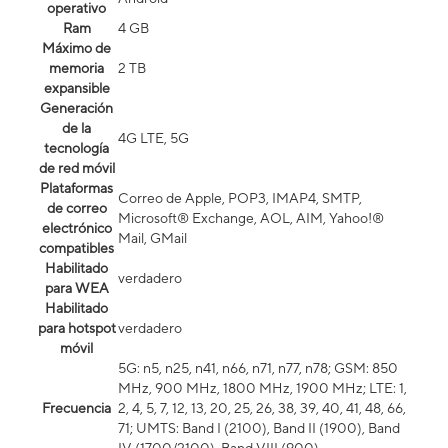
operativo
Ram
4 GB
Máximo de
memoria
2 TB
expansible
Generación
de la
4G LTE, 5G
tecnología
de red móvil
Plataformas
Correo de Apple, POP3, IMAP4, SMTP,
de correo
Microsoft® Exchange, AOL, AIM, Yahoo!®
electrónico
Mail, GMail
compatibles
Habilitado
verdadero
para WEA
Habilitado
para hotspot
verdadero
móvil
5G: n5, n25, n41, n66, n71, n77, n78; GSM: 850
MHz, 900 MHz, 1800 MHz, 1900 MHz; LTE: 1,
Frecuencia
2, 4, 5, 7, 12, 13, 20, 25, 26, 38, 39, 40, 41, 48, 66,
71; UMTS: Band I (2100), Band II (1900), Band