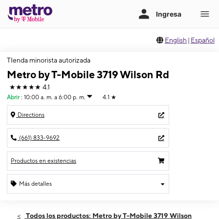
English
|
Español
TIenda minorista autorizada
Metro by T-Mobile 3719 Wilson Rd
★★★★★
4.1
Abrir
:
10:00 a. m. a 6:00 p. m.
4.1
★
Directions
(661) 833-9692
Productos en existencias
Más detalles
Abrir
Jueves:
10:00 a. m. a 6:00 p. m.
Todos los productos: Metro by T-Mobile 3719 Wilson