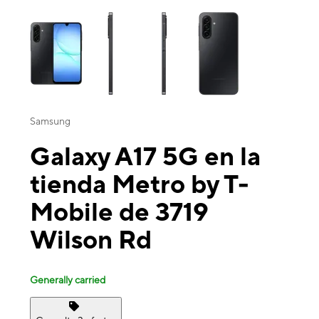
This carousel contains a column of small thumbnails. Selecting a thu
Samsung
Galaxy A17 5G en la
tienda Metro by T-
Mobile de 3719
Wilson Rd
Generally carried