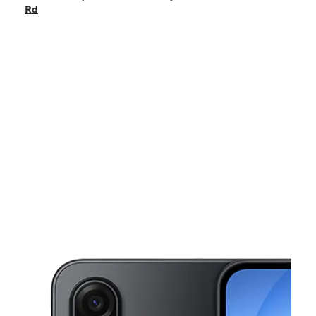
Viernes:
10:00 a. m. a 6:00 p. m.
Rd
Sábado:
10:00 a. m. a 6:00 p. m.
Domingo:
12:00 p. m. a 5:00 p. m.
Lunes:
10:00 a. m. a 6:00 p. m.
This carousel shows one large product image at a time. Use the Pre
Martes:
10:00 a. m. a 6:00 p. m.
Miérc:
10:00 a. m. a 6:00 p. m.
3719 Wilson Rd Ste B5 Bakersfield, CA 93309