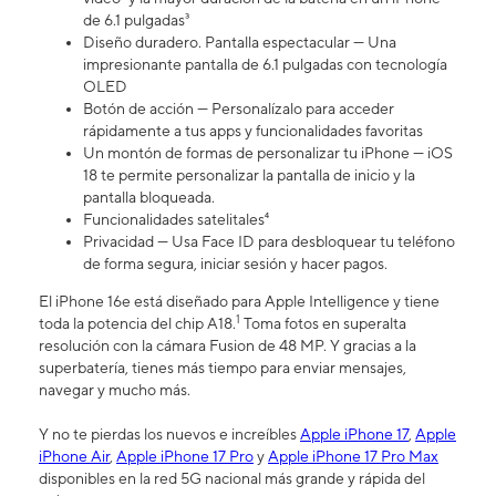
de 6.1 pulgadas³
Diseño duradero. Pantalla espectacular — Una
impresionante pantalla de 6.1 pulgadas con tecnología
OLED
Botón de acción — Personalízalo para acceder
rápidamente a tus apps y funcionalidades favoritas
Un montón de formas de personalizar tu iPhone — iOS
18 te permite personalizar la pantalla de inicio y la
pantalla bloqueada.
Funcionalidades satelitales⁴
Privacidad — Usa Face ID para desbloquear tu teléfono
de forma segura, iniciar sesión y hacer pagos.
El iPhone 16e está diseñado para Apple Intelligence y tiene
1
toda la potencia del chip A18.
Toma fotos en superalta
resolución con la cámara Fusion de 48 MP. Y gracias a la
superbatería, tienes más tiempo para enviar mensajes,
navegar y mucho más.
Y no te pierdas los nuevos e increíbles
Apple iPhone 17
,
Apple
iPhone Air
,
Apple iPhone 17 Pro
y
Apple iPhone 17 Pro Max
disponibles en la red 5G nacional más grande y rápida del