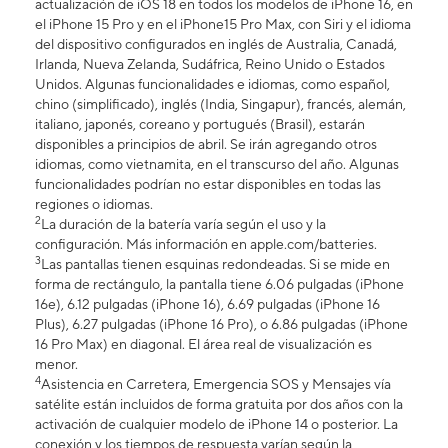
actualización de iOS 18 en todos los modelos de iPhone 16, en
el iPhone 15 Pro y en el iPhone15 Pro Max, con Siri y el idioma
del dispositivo configurados en inglés de Australia, Canadá,
Irlanda, Nueva Zelanda, Sudáfrica, Reino Unido o Estados
Unidos. Algunas funcionalidades e idiomas, como español,
chino (simplificado), inglés (India, Singapur), francés, alemán,
italiano, japonés, coreano y portugués (Brasil), estarán
disponibles a principios de abril. Se irán agregando otros
idiomas, como vietnamita, en el transcurso del año. Algunas
funcionalidades podrían no estar disponibles en todas las
regiones o idiomas.
2
La duración de la batería varía según el uso y la
configuración. Más información en apple.com/batteries.
3
Las pantallas tienen esquinas redondeadas. Si se mide en
forma de rectángulo, la pantalla tiene 6.06 pulgadas (iPhone
16e), 6.12 pulgadas (iPhone 16), 6.69 pulgadas (iPhone 16
Plus), 6.27 pulgadas (iPhone 16 Pro), o 6.86 pulgadas (iPhone
16 Pro Max) en diagonal. El área real de visualización es
menor.
4
Asistencia en Carretera, Emergencia SOS y Mensajes vía
satélite están incluidos de forma gratuita por dos años con la
activación de cualquier modelo de iPhone 14 o posterior. La
conexión y los tiempos de respuesta varían según la