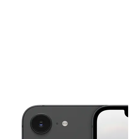
Domingo:
11:00 a. m. a 5:00 p. m.
Lunes:
10:00 a. m. a 7:00 p. m.
This carousel shows one large product image at a time. Use the Pre
Martes:
10:00 a. m. a 7:00 p. m.
Miérc:
10:00 a. m. a 7:00 p. m.
Jueves:
10:00 a. m. a 7:00 p. m.
602 19th St N Bessemer, AL 35020