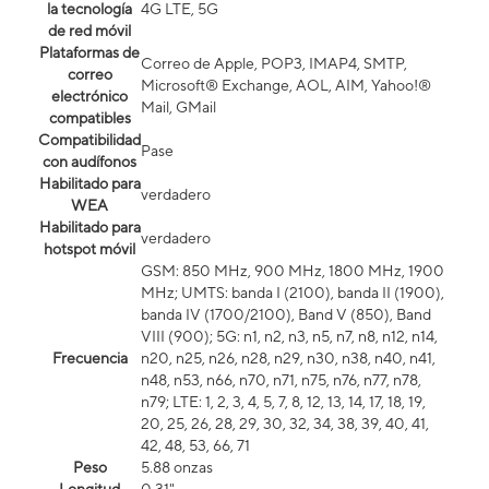
la tecnología
4G LTE, 5G
de red móvil
Plataformas de
Correo de Apple, POP3, IMAP4, SMTP,
correo
Microsoft® Exchange, AOL, AIM, Yahoo!®
electrónico
Mail, GMail
compatibles
Compatibilidad
Pase
con audífonos
Habilitado para
verdadero
WEA
Habilitado para
verdadero
hotspot móvil
GSM: 850 MHz, 900 MHz, 1800 MHz, 1900
MHz; UMTS: banda I (2100), banda II (1900),
banda IV (1700/2100), Band V (850), Band
VIII (900); 5G: n1, n2, n3, n5, n7, n8, n12, n14,
Frecuencia
n20, n25, n26, n28, n29, n30, n38, n40, n41,
n48, n53, n66, n70, n71, n75, n76, n77, n78,
n79; LTE: 1, 2, 3, 4, 5, 7, 8, 12, 13, 14, 17, 18, 19,
20, 25, 26, 28, 29, 30, 32, 34, 38, 39, 40, 41,
42, 48, 53, 66, 71
Peso
5.88 onzas