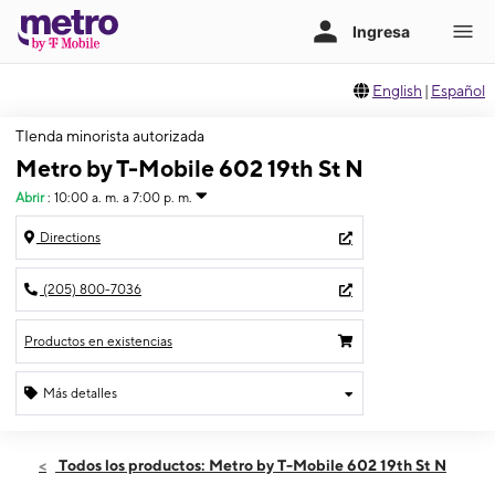
English
|
Español
TIenda minorista autorizada
Metro by T-Mobile 602 19th St N
Abrir
:
10:00 a. m. a 7:00 p. m.
Directions
(205) 800-7036
Productos en existencias
Más detalles
Abrir
Viernes:
10:00 a. m. a 7:00 p. m.
Todos los productos: Metro by T-Mobile 602 19th St N
Sábado:
10:00 a. m. a 7:00 p. m.