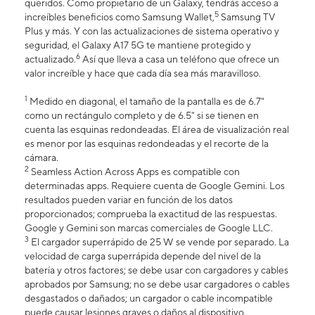
queridos. Como propietario de un Galaxy, tendrás acceso a
5
increíbles beneficios como Samsung Wallet,
Samsung TV
Plus y más. Y con las actualizaciones de sistema operativo y
seguridad, el Galaxy A17 5G te mantiene protegido y
6
actualizado.
Así que lleva a casa un teléfono que ofrece un
valor increíble y hace que cada día sea más maravilloso.
1
Medido en diagonal, el tamaño de la pantalla es de 6.7"
como un rectángulo completo y de 6.5" si se tienen en
cuenta las esquinas redondeadas. El área de visualización real
es menor por las esquinas redondeadas y el recorte de la
cámara.
2
Seamless Action Across Apps es compatible con
determinadas apps. Requiere cuenta de Google Gemini. Los
resultados pueden variar en función de los datos
proporcionados; comprueba la exactitud de las respuestas.
Google y Gemini son marcas comerciales de Google LLC.
3
El cargador superrápido de 25 W se vende por separado. La
velocidad de carga superrápida depende del nivel de la
batería y otros factores; se debe usar con cargadores y cables
aprobados por Samsung; no se debe usar cargadores o cables
desgastados o dañados; un cargador o cable incompatible
puede causar lesiones graves o daños al dispositivo.