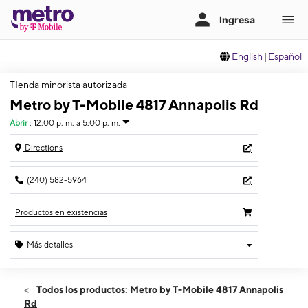
English
|
Español
TIenda minorista autorizada
Metro by T-Mobile 4817 Annapolis Rd
Abrir
:
12:00 p. m. a 5:00 p. m.
Directions
(240) 582-5964
Productos en existencias
Más detalles
Abrir
Domingo:
12:00 p. m. a 5:00 p. m.
Todos los productos: Metro by T-Mobile 4817 Annapolis
Lunes:
10:00 a. m. a 8:00 p. m.
Rd