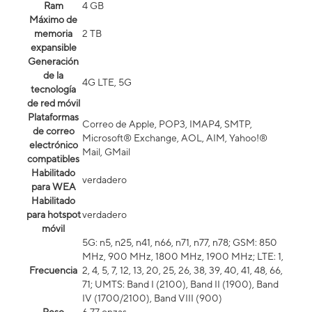
Ram
4 GB
Máximo de
memoria
2 TB
expansible
Generación
de la
4G LTE, 5G
tecnología
de red móvil
Plataformas
Correo de Apple, POP3, IMAP4, SMTP,
de correo
Microsoft® Exchange, AOL, AIM, Yahoo!®
electrónico
Mail, GMail
compatibles
Habilitado
verdadero
para WEA
Habilitado
para hotspot
verdadero
móvil
5G: n5, n25, n41, n66, n71, n77, n78; GSM: 850
MHz, 900 MHz, 1800 MHz, 1900 MHz; LTE: 1,
Frecuencia
2, 4, 5, 7, 12, 13, 20, 25, 26, 38, 39, 40, 41, 48, 66,
71; UMTS: Band I (2100), Band II (1900), Band
IV (1700/2100), Band VIII (900)