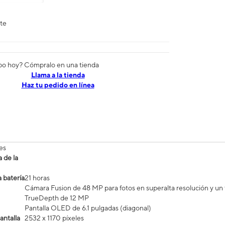
nte
po hoy? Cómpralo en una tienda
​​​​​​​Llama a la tienda
Haz tu pedido en línea
es
 de la
 batería
21 horas
Cámara Fusion de 48 MP para fotos en superalta resolución y un t
TrueDepth de 12 MP
Pantalla OLED de 6.1 pulgadas (diagonal)
antalla
2532 x 1170 píxeles