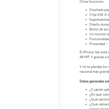
Otras funciones
Diseñado para
Chip A18. A l
Superbatería 
Diseño durad
Botón de acci
Un montón de 
Funcionalidad
Privacidad — 
El iPhone 16e está d
48 MP. Y gracias a 
Y no te pierdas los
nacional más grande 
Datos generales sobre 
¿Cuándo salió 
¿En qué color
¿Qué opcione
¿Qué cámara 