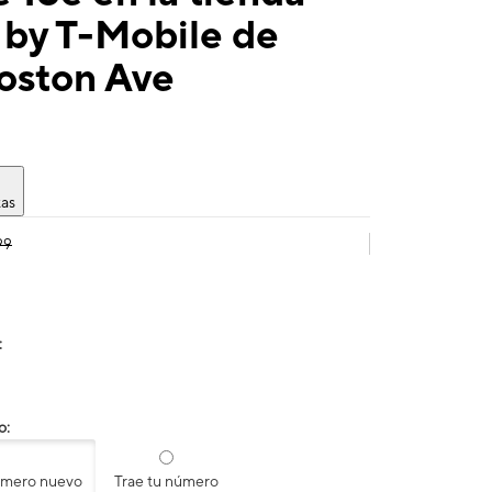
 by T-Mobile de
oston Ave
tas
99
:
o:
úmero nuevo
Trae tu número