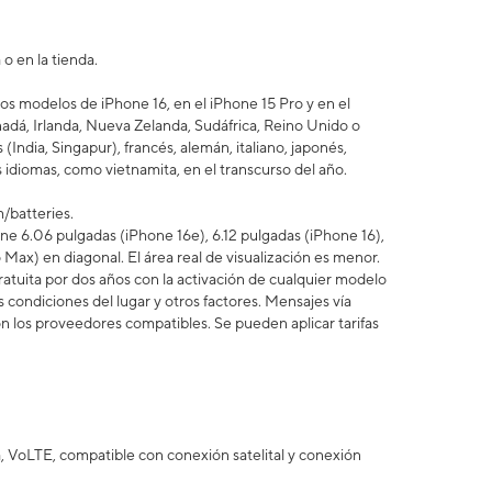
o en la tienda.
los modelos de iPhone 16, en el iPhone 15 Pro y en el
anadá, Irlanda, Nueva Zelanda, Sudáfrica, Reino Unido o
India, Singapur), francés, alemán, italiano, japonés,
s idiomas, como vietnamita, en el transcurso del año.
m/batteries.
ene 6.06 pulgadas (iPhone 16e), 6.12 pulgadas (iPhone 16),
 Max) en diagonal. El área real de visualización es menor.
atuita por dos años con la activación de cualquier modelo
s condiciones del lugar y otros factores. Mensajes vía
on los proveedores compatibles. Se pueden aplicar tarifas
 VoLTE, compatible con conexión satelital y conexión