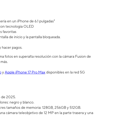
ería en un iPhone de 6.1 pulgadas³
s con tecnología OLED
 favoritas
lla de inicio y la pantalla bloqueada.
y hacer pagos.
a fotos en superalta resolución con la cámara Fusion de
 más.
o
y
Apple iPhone 17 Pro Max
disponibles en la red 5G
ro de 2025.
lores: negro y blanco.
 tres tamaños de memoria: 128GB, 256GB y 512GB.
na cámara teleobjetivo de 12 MP en la parte trasera y una