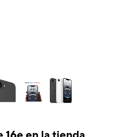
ns a column of small thumbnails. Selecting a thumbnail will change the mai
 16e en la tienda