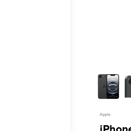
This carousel contai
Apple
iPhone