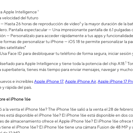
 Apple Intelligence ¹
a velocidad del futuro
— Hasta 26 horas de reproducción de video² y la mayor duración de la bat
ero. Pantalla espectacular — Una impresionante pantalla de 6.1 pulgada
ón — Personalízalo para acceder rápidamente a tus apps y funcionalidades
formas de personalizar tu iPhone — iOS 18 te permite personalizar la panta
es satelitales⁴
Usa Face ID para desbloquear tu teléfono de forma segura, iniciar sesión 
1
iseñado para Apple Intelligence y tiene toda la potencia del chip A18.
Tom
la superbatería, tienes más tiempo para enviar mensajes, navegar y mucho
 nuevos e increíbles
Apple iPhone 17
,
Apple iPhone Air
,
Apple iPhone 17 Pr
y rápida del país.
el iPhone 16​​​​​​​e
a la venta el iPhone 16​​​​​​​e? The iPhone 16e salió a la venta el 28 de febre
es está disponible el iPhone 16e? El iPhone 16e está disponible en dos co
s de almacenamiento ofrece el Apple iPhone 16e? El iPhone 16e ofrece
tiene el iPhone 16e? El iPhone 16e tiene una cámara Fusion de 48 MP y u