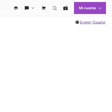
English
|
Español
 move between images, or use the preceding thumbnails carousel to select