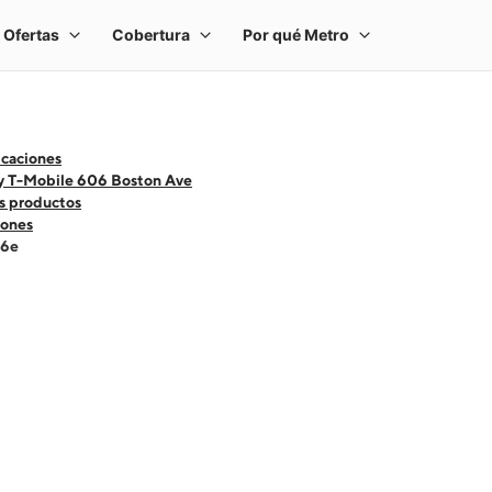
icaciones
y T-Mobile 606 Boston Ave
s productos
ones
16e
 one large product image at a time. Use the Previous and Next buttons to