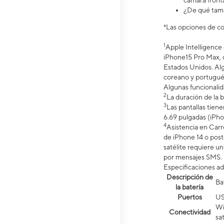
cámara front
¿De qué tamañ
*Las opciones de co
1
Apple Intelligence 
iPhone15 Pro Max, c
Estados Unidos. Algu
coreano y portugués 
Algunas funcionalid
2
La duración de la 
3
Las pantallas tien
6.69 pulgadas (iPho
4
Asistencia en Carr
de iPhone 14 o poste
satélite requiere u
por mensajes SMS. 
Especificaciones ad
Descripción de
Ba
la batería
Puertos
US
Wi
Conectividad
sat