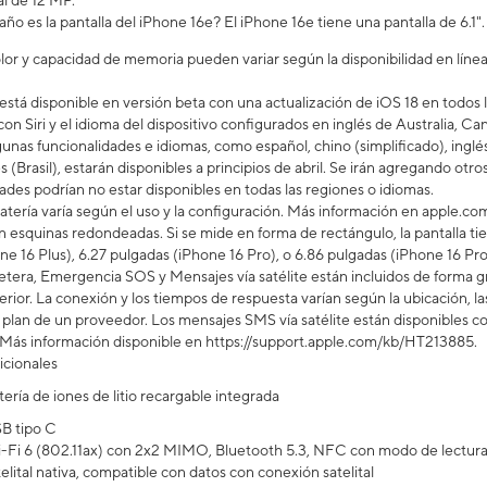
al de 12 MP.
o es la pantalla del iPhone 16e? El iPhone 16e tiene una pantalla de 6.1".
lor y capacidad de memoria pueden variar según la disponibilidad en línea 
está disponible en versión beta con una actualización de iOS 18 en todos 
on Siri y el idioma del dispositivo configurados en inglés de Australia, C
nas funcionalidades e idiomas, como español, chino (simplificado), inglés (
(Brasil), estarán disponibles a principios de abril. Se irán agregando otro
ades podrían no estar disponibles en todas las regiones o idiomas.
batería varía según el uso y la configuración. Más información en apple.co
en esquinas redondeadas. Si se mide en forma de rectángulo, la pantalla ti
ne 16 Plus), 6.27 pulgadas (iPhone 16 Pro), o 6.86 pulgadas (iPhone 16 Pro
etera, Emergencia SOS y Mensajes vía satélite están incluidos de forma gr
rior. La conexión y los tiempos de respuesta varían según la ubicación, la
n plan de un proveedor. Los mensajes SMS vía satélite están disponibles c
Más información disponible en https://support.apple.com/kb/HT213885.
icionales
tería de iones de litio recargable integrada
B tipo C
-Fi 6 (802.11ax) con 2x2 MIMO, Bluetooth 5.3, NFC con modo de lectura,
elital nativa, compatible con datos con conexión satelital​​​​​​​