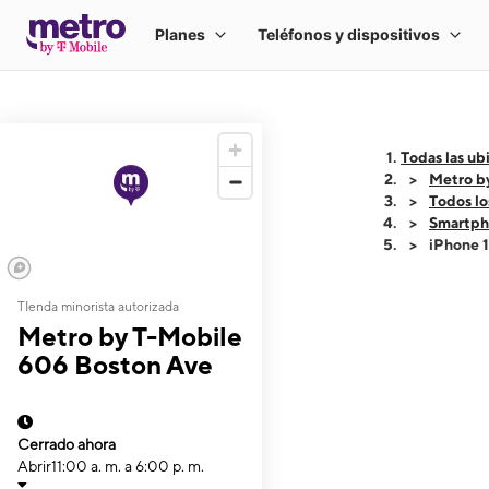
Todas las ub
Metro b
Todos lo
Smartph
iPhone 
TIenda minorista autorizada
This carousel shows
Metro by T-Mobile
606 Boston Ave
Cerrado ahora
Abrir
11:00 a. m. a 6:00 p. m.