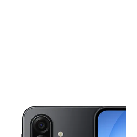
Sábado:
10:00 a. m. a 7:00 p. m.
Domingo:
11:00 a. m. a 6:00 p. m.
Lunes:
10:00 a. m. a 7:00 p. m.
This carousel shows one large product image at a time. Use the Pre
Martes:
10:00 a. m. a 7:00 p. m.
Miérc:
10:00 a. m. a 7:00 p. m.
1183 Sutter Ave Brooklyn, NY 11208