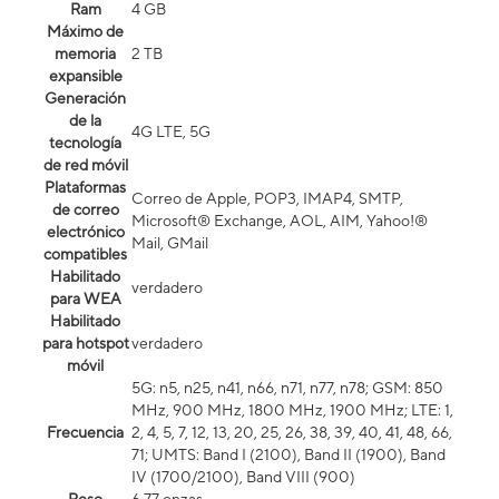
Ram
4 GB
Máximo de
memoria
2 TB
expansible
Generación
de la
4G LTE, 5G
tecnología
de red móvil
Plataformas
Correo de Apple, POP3, IMAP4, SMTP,
de correo
Microsoft® Exchange, AOL, AIM, Yahoo!®
electrónico
Mail, GMail
compatibles
Habilitado
verdadero
para WEA
Habilitado
para hotspot
verdadero
móvil
5G: n5, n25, n41, n66, n71, n77, n78; GSM: 850
MHz, 900 MHz, 1800 MHz, 1900 MHz; LTE: 1,
Frecuencia
2, 4, 5, 7, 12, 13, 20, 25, 26, 38, 39, 40, 41, 48, 66,
71; UMTS: Band I (2100), Band II (1900), Band
IV (1700/2100), Band VIII (900)