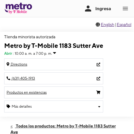
English
|
Español
TIenda minorista autorizada
Metro by T-Mobile 1183 Sutter Ave
Abrir
:
10:00 a. m. a 7:00 p. m.
Directions
(631) 405-1913
Productos en existencias
Más detalles
Abrir
Jueves:
10:00 a. m. a 7:00 p. m.
Todos los productos: Metro by T-Mobile 1183 Sutter
Viernes:
10:00 a. m. a 7:00 p. m.
Ave