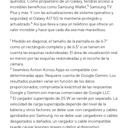
queridos. Como propietario de un Galaxy, tendrás acceso a
5
increíbles beneficios como Samsung Wallet,
Samsung TV
Plus y más. Y con las actualizaciones de sistema operativo y
seguridad, el Galaxy A17 5G te mantiene protegido y
6
actualizado.
Así que lleva a casa un teléfono que ofrece un
valor increíble y hace que cada día sea más maravilloso.
1
Medido en diagonal, el tamaño de la pantalla es de 6.7"
como un rectángulo completo y de 6.5" si se tienen en
cuenta las esquinas redondeadas. El área de visualización real
es menor por las esquinas redondeadas y el recorte de la
cámara.
2
Seamless Action Across Apps es compatible con
determinadas apps. Requiere cuenta de Google Gemini. Los
resultados pueden variar en función de los datos
proporcionados; comprueba la exactitud de las respuestas.
Google y Gemini son marcas comerciales de Google LLC.
3
El cargador superrápido de 25 W se vende por separado. La
velocidad de carga superrápida depende del nivel de la
batería y otros factores; se debe usar con cargadores y cables
aprobados por Samsung; no se debe usar cargadores o cables
desgastados o dañados; un cargador o cable incompatible
puede causar lesiones graves o daños al dispositivo.