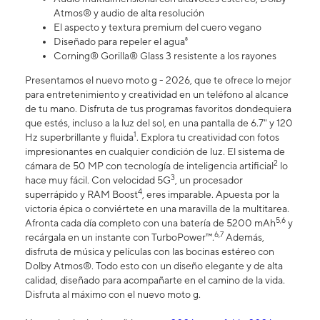
Atmos® y audio de alta resolución
El aspecto y textura premium del cuero vegano
Diseñado para repeler el agua⁸
Corning® Gorilla® Glass 3 resistente a los rayones
Presentamos el nuevo moto g - 2026, que te ofrece lo mejor
para entretenimiento y creatividad en un teléfono al alcance
de tu mano. Disfruta de tus programas favoritos dondequiera
que estés, incluso a la luz del sol, en una pantalla de 6.7" y 120
1
Hz superbrillante y fluida
. Explora tu creatividad con fotos
impresionantes en cualquier condición de luz. El sistema de
2
cámara de 50 MP con tecnología de inteligencia artificial
lo
3
hace muy fácil. Con velocidad 5G
, un procesador
4
superrápido y RAM Boost
, eres imparable. Apuesta por la
victoria épica o conviértete en una maravilla de la multitarea.
5,6
Afronta cada día completo con una batería de 5200 mAh
y
6,7
recárgala en un instante con TurboPower™.
Además,
disfruta de música y películas con las bocinas estéreo con
Dolby Atmos®. Todo esto con un diseño elegante y de alta
calidad, diseñado para acompañarte en el camino de la vida.
Disfruta al máximo con el nuevo moto g.