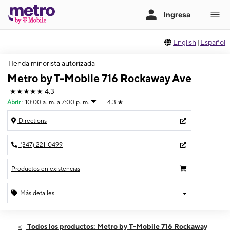
English
|
Español
TIenda minorista autorizada
Metro by T-Mobile 716 Rockaway Ave
★★★★★
4.3
Abrir
:
10:00 a. m. a 7:00 p. m.
4.3
★
Directions
(347) 221-0499
Productos en existencias
Más detalles
Abrir
Jueves:
10:00 a. m. a 7:00 p. m.
Todos los productos: Metro by T-Mobile 716 Rockaway