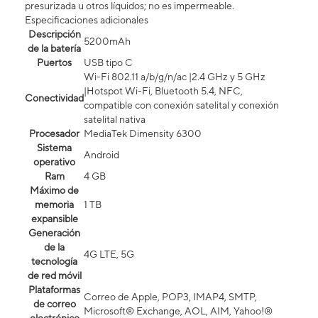
presurizada u otros líquidos; no es impermeable.
Especificaciones adicionales
Descripción
5200mAh
de la batería
Puertos
USB tipo C
Wi-Fi 802.11 a/b/g/n/ac |2.4 GHz y 5 GHz
|Hotspot Wi-Fi, Bluetooth 5.4, NFC,
Conectividad
compatible con conexión satelital y conexión
satelital nativa
Procesador
MediaTek Dimensity 6300
Sistema
Android
operativo
Ram
4 GB
Máximo de
memoria
1 TB
expansible
Generación
de la
4G LTE, 5G
tecnología
de red móvil
Plataformas
Correo de Apple, POP3, IMAP4, SMTP,
de correo
Microsoft® Exchange, AOL, AIM, Yahoo!®