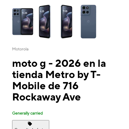
This carousel contains a column of small thumbnails. Selecting a thu
Motorola
moto g - 2026 en la
tienda Metro by T-
Mobile de 716
Rockaway Ave
Generally carried