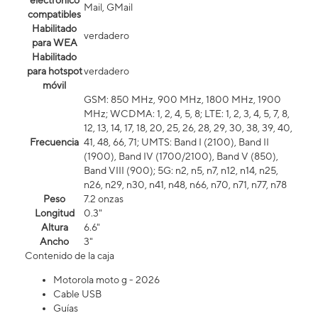
electrónico
Mail, GMail
compatibles
Habilitado
verdadero
para WEA
Habilitado
para hotspot
verdadero
móvil
GSM: 850 MHz, 900 MHz, 1800 MHz, 1900
MHz; WCDMA: 1, 2, 4, 5, 8; LTE: 1, 2, 3, 4, 5, 7, 8,
12, 13, 14, 17, 18, 20, 25, 26, 28, 29, 30, 38, 39, 40,
Frecuencia
41, 48, 66, 71; UMTS: Band I (2100), Band II
(1900), Band IV (1700/2100), Band V (850),
Band VIII (900); 5G: n2, n5, n7, n12, n14, n25,
n26, n29, n30, n41, n48, n66, n70, n71, n77, n78
Peso
7.2 onzas
Longitud
0.3"
Altura
6.6"
Ancho
3"
Contenido de la caja
Motorola moto g - 2026
Cable USB
Guías