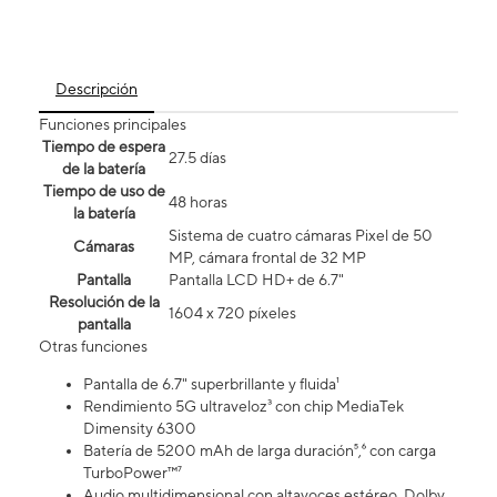
Descripción
Funciones principales
Tiempo de espera
27.5 días
de la batería
Tiempo de uso de
48 horas
la batería
Sistema de cuatro cámaras Pixel de 50
Cámaras
MP, cámara frontal de 32 MP
Pantalla
Pantalla LCD HD+ de 6.7"
Resolución de la
1604 x 720 píxeles
pantalla
Otras funciones
Pantalla de 6.7" superbrillante y fluida¹
Rendimiento 5G ultraveloz³ con chip MediaTek
Dimensity 6300
Batería de 5200 mAh de larga duración⁵,⁶ con carga
TurboPower™⁷
Audio multidimensional con altavoces estéreo, Dolby