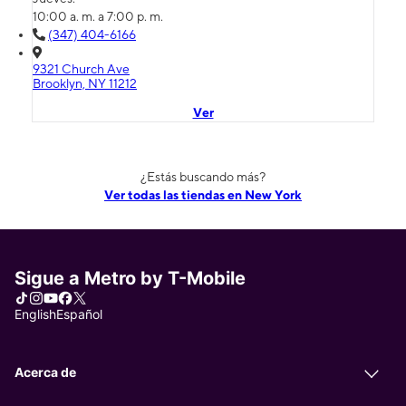
10:00 a. m. a 7:00 p. m.
(347) 404-6166
9321 Church Ave
Brooklyn, NY 11212
Ver
¿Estás buscando más?
Ver todas las tiendas en New York