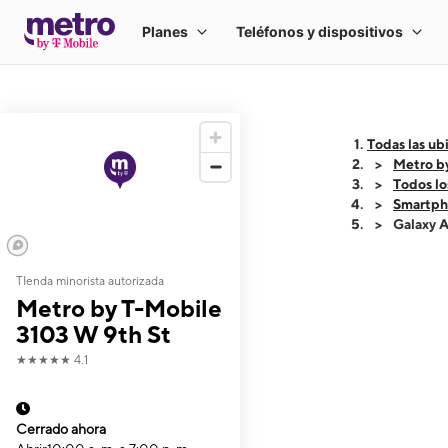
Todas las ub
Metro b
Todos lo
Smartph
Galaxy 
TIenda minorista autorizada
This carousel shows
Metro by T-Mobile
3103 W 9th St
★★★★★
4.1
Cerrado ahora