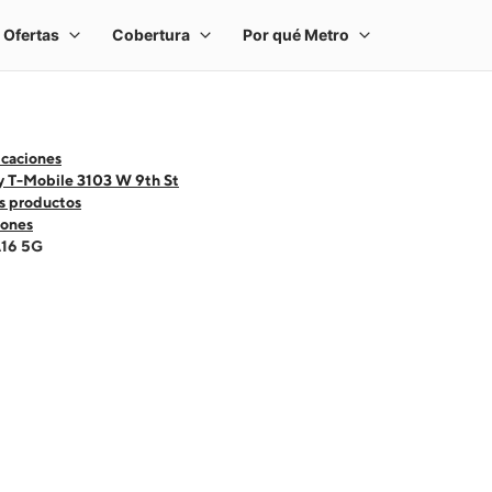
icaciones
y T-Mobile 3103 W 9th St
s productos
ones
A16 5G
 one large product image at a time. Use the Previous and Next buttons to