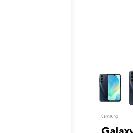
This carousel contai
Samsung
Galaxy