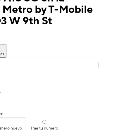
 Metro by T-Mobile
3 W 9th St
tas
:
o:
úmero nuevo
Trae tu número