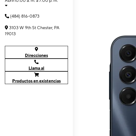
Abrir
10:00 a. m. a 7:00 p. m.
(484) 816-0873
3103 W 9th St Chester, PA
19013
Direcciones
Llama al
Productos en existencias