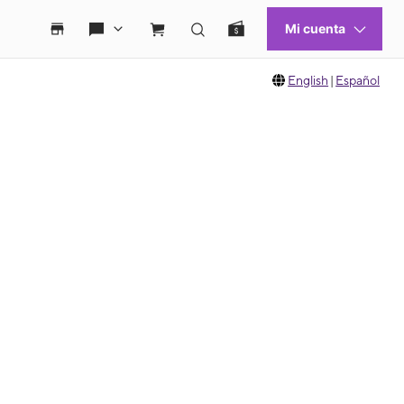
English
|
Español
 move between images, or use the preceding thumbnails carousel to select