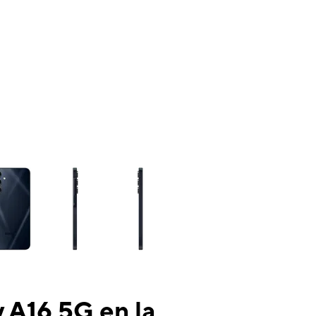
ns a column of small thumbnails. Selecting a thumbnail will change the mai
 A16 5G en la