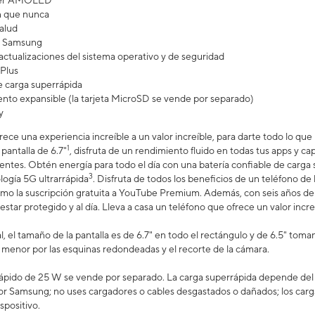
uper AMOLED
n que nunca
salud
ra Samsung
actualizaciones del sistema operativo y de seguridad
Plus
 carga superrápida
to expansible (la tarjeta MicroSD se vende por separado)
y
rece una experiencia increíble a un valor increíble, para darte todo lo qu
1
 pantalla de 6.7"
, disfruta de un rendimiento fluido en todas tus apps y ca
 lentes. Obtén energía para todo el día con una batería confiable de carga
3
logía 5G ultrarrápida
. Disfruta de todos los beneficios de un teléfono d
omo la suscripción gratuita a YouTube Premium. Además, con seis años de 
estar protegido y al día. Lleva a casa un teléfono que ofrece un valor increí
, el tamaño de la pantalla es de 6.7" en todo el rectángulo y de 6.5" tom
es menor por las esquinas redondeadas y el recorte de la cámara.
ápido de 25 W se vende por separado. La carga superrápida depende del ni
or Samsung; no uses cargadores o cables desgastados o dañados; los carg
spositivo.