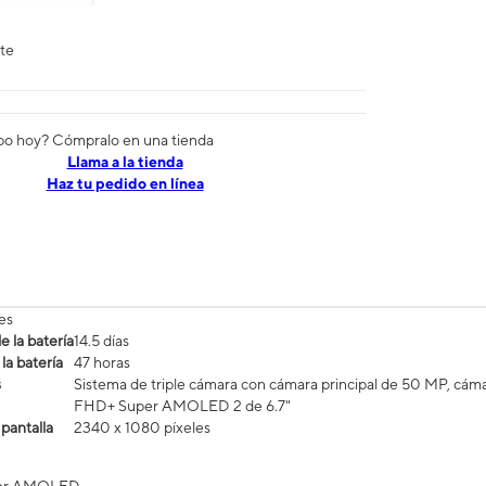
nte
po hoy? Cómpralo en una tienda
​​​​​​​Llama a la tienda
Haz tu pedido en línea
es
 la batería
14.5 días
la batería
47 horas
s
Sistema de triple cámara con cámara principal de 50 MP, cáma
FHD+ Super AMOLED 2 de 6.7"
 pantalla
2340 x 1080 píxeles