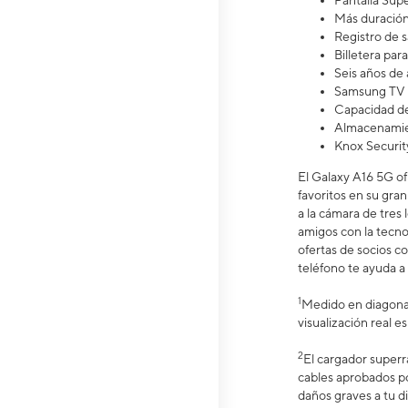
Pantalla S
Más duració
Registro de 
Billetera pa
Seis años de 
Samsung TV 
Capacidad de
Almacenamien
Knox Securit
El Galaxy A16 5G of
favoritos en su gran
a la cámara de tres
amigos con la tecno
ofertas de socios c
teléfono te ayuda a 
1
Medido en diagonal
visualización real 
2
El cargador superr
cables aprobados p
daños graves a tu di