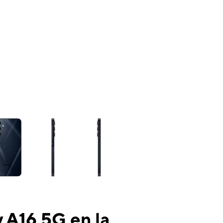
ns a column of small thumbnails. Selecting a thumbnail will change the mai
 A16 5G en la