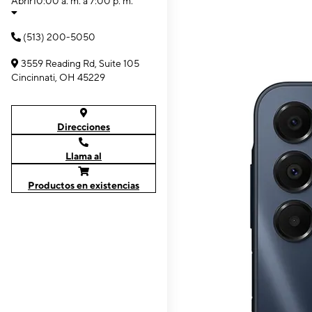
Abrir
10:00 a. m. a 7:00 p. m.
(513) 200-5050
3559 Reading Rd, Suite 105
Cincinnati, OH 45229
Direcciones
Llama al
Productos en existencias