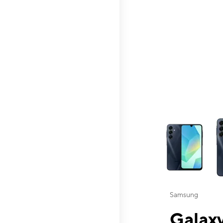
This carousel contai
Samsung
Galaxy