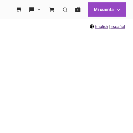
English
|
Español
 move between images, or use the preceding thumbnails carousel to select