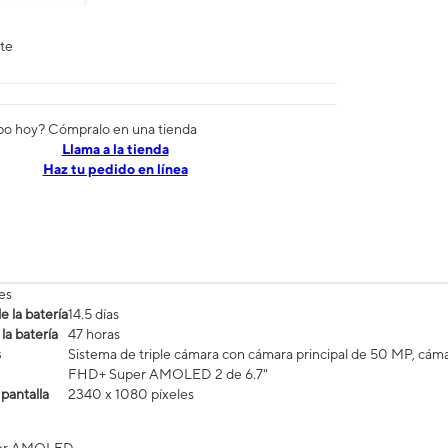
nte
po hoy? Cómpralo en una tienda
​​​​​​​Llama a la tienda
Haz tu pedido en línea
es
 la batería
14.5 días
la batería
47 horas
s
Sistema de triple cámara con cámara principal de 50 MP, cáma
FHD+ Super AMOLED 2 de 6.7"
 pantalla
2340 x 1080 píxeles