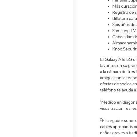
Pantalla S
Más duració
Registro de 
Billetera pa
Seis años de 
Samsung TV 
Capacidad de
Almacenamien
Knox Securit
El Galaxy A16 5G of
favoritos en su gran
a la cámara de tres
amigos con la tecno
ofertas de socios c
teléfono te ayuda a 
1
Medido en diagonal
visualización real 
2
El cargador superr
cables aprobados p
daños graves a tu di