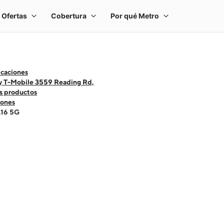
icaciones
y T-Mobile 3559 Reading Rd,
s productos
ones
A16 5G
 one large product image at a time. Use the Previous and Next buttons to