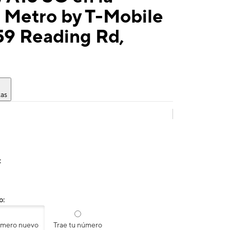
 Metro by T-Mobile
59 Reading Rd,
tas
:
o:
úmero nuevo
Trae tu número