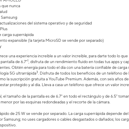
uper AMOLED
n que nunca
salud
ra Samsung
actualizaciones del sistema operativo y de seguridad
Plus
 carga superrápida
to expansible (la tarjeta MicroSD se vende por separado)
y
rece una experiencia increíble a un valor increíble, para darte todo lo qu
1
 pantalla de 6.7"
, disfruta de un rendimiento fluido en todas tus apps y ca
 lentes. Obtén energía para todo el día con una batería confiable de carga
3
logía 5G ultrarrápida
. Disfruta de todos los beneficios de un teléfono d
omo la suscripción gratuita a YouTube Premium. Además, con seis años de 
estar protegido y al día. Lleva a casa un teléfono que ofrece un valor increí
, el tamaño de la pantalla es de 6.7" en todo el rectángulo y de 6.5" tom
es menor por las esquinas redondeadas y el recorte de la cámara.
ápido de 25 W se vende por separado. La carga superrápida depende del ni
or Samsung; no uses cargadores o cables desgastados o dañados; los carg
spositivo.