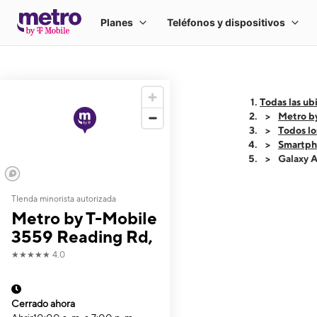
Todas las ub
Metro b
Todos lo
Smartph
Galaxy 
TIenda minorista autorizada
This carousel shows
Metro by T-Mobile
3559 Reading Rd,
★★★★★
4.0
Cerrado ahora