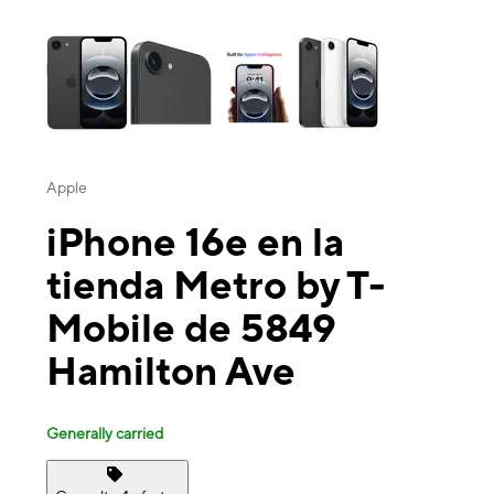
This carousel contains a column of small thumbnails. Selecting a thu
Apple
iPhone 16e en la
tienda Metro by T-
Mobile de 5849
Hamilton Ave
Generally carried