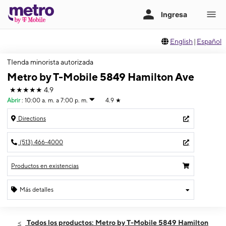
English
|
Español
TIenda minorista autorizada
Metro by T-Mobile 5849 Hamilton Ave
★★★★★
4.9
Abrir
:
10:00 a. m. a 7:00 p. m.
4.9
★
Directions
(513) 466-4000
Productos en existencias
Más detalles
Abrir
Sábado:
10:00 a. m. a 7:00 p. m.
Todos los productos: Metro by T-Mobile 5849 Hamilton