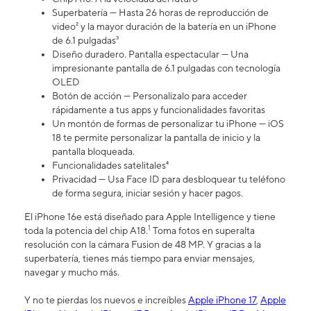
Superbatería — Hasta 26 horas de reproducción de
video² y la mayor duración de la batería en un iPhone
de 6.1 pulgadas³
Diseño duradero. Pantalla espectacular — Una
impresionante pantalla de 6.1 pulgadas con tecnología
OLED
Botón de acción — Personalízalo para acceder
rápidamente a tus apps y funcionalidades favoritas
Un montón de formas de personalizar tu iPhone — iOS
18 te permite personalizar la pantalla de inicio y la
pantalla bloqueada.
Funcionalidades satelitales⁴
Privacidad — Usa Face ID para desbloquear tu teléfono
de forma segura, iniciar sesión y hacer pagos.
El iPhone 16e está diseñado para Apple Intelligence y tiene
1
toda la potencia del chip A18.
Toma fotos en superalta
resolución con la cámara Fusion de 48 MP. Y gracias a la
superbatería, tienes más tiempo para enviar mensajes,
navegar y mucho más.
Y no te pierdas los nuevos e increíbles
Apple iPhone 17
,
Apple