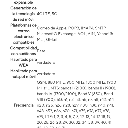
expansible
Generación de
la tecnología
4G LTE, 5G
de red móvil
Plataformas de
Correo de Apple, POP3, IMAP4, SMTP,
correo
Microsoft® Exchange, AOL, AIM, Yahoo!®
electrónico
Mail, GMail
compatibles
Compatibilidad
Pase
con audífonos
Habilitado para
verdadero
WEA
Habilitado para
verdadero
hotspot móvil
GSM: 850 MHz, 900 MHz, 1800 MHz, 1900
MHz; UMTS: banda I (2100), banda II (1900),
banda IV (1700/2100), Band V (850), Band
VIII (900); 5G: n1, n2, n3, n5, n7, n8, n12, n14,
Frecuencia
n20, n25, n26, n28, n29, n30, n38, n40, n41,
n48, n53, n66, n70, n71, n75, n76, n77, n78,
n79; LTE: 1, 2, 3, 4, 5, 7, 8, 12, 13, 14, 17, 18, 19,
20, 25, 26, 28, 29, 30, 32, 34, 38, 39, 40, 41,