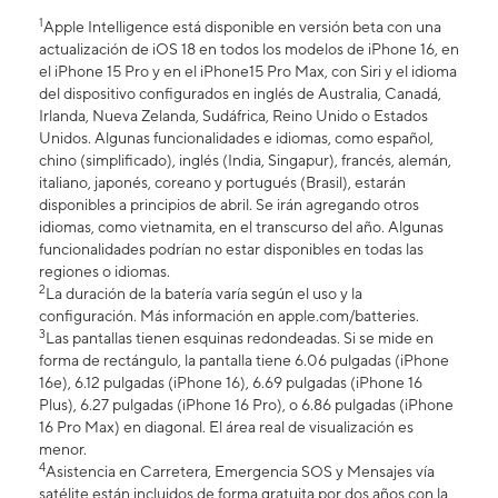
1
Apple Intelligence está disponible en versión beta con una
actualización de iOS 18 en todos los modelos de iPhone 16, en
el iPhone 15 Pro y en el iPhone15 Pro Max, con Siri y el idioma
del dispositivo configurados en inglés de Australia, Canadá,
Irlanda, Nueva Zelanda, Sudáfrica, Reino Unido o Estados
Unidos. Algunas funcionalidades e idiomas, como español,
chino (simplificado), inglés (India, Singapur), francés, alemán,
italiano, japonés, coreano y portugués (Brasil), estarán
disponibles a principios de abril. Se irán agregando otros
idiomas, como vietnamita, en el transcurso del año. Algunas
funcionalidades podrían no estar disponibles en todas las
regiones o idiomas.
2
La duración de la batería varía según el uso y la
configuración. Más información en apple.com/batteries.
3
Las pantallas tienen esquinas redondeadas. Si se mide en
forma de rectángulo, la pantalla tiene 6.06 pulgadas (iPhone
16e), 6.12 pulgadas (iPhone 16), 6.69 pulgadas (iPhone 16
Plus), 6.27 pulgadas (iPhone 16 Pro), o 6.86 pulgadas (iPhone
16 Pro Max) en diagonal. El área real de visualización es
menor.
4
Asistencia en Carretera, Emergencia SOS y Mensajes vía
satélite están incluidos de forma gratuita por dos años con la