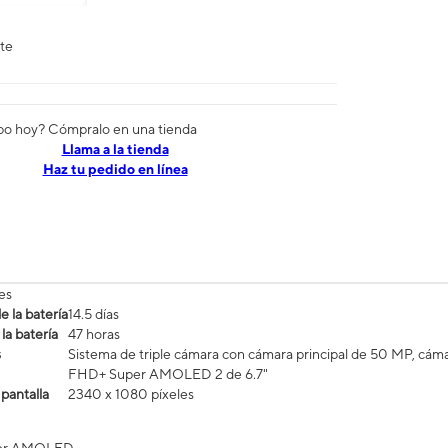
nte
po hoy? Cómpralo en una tienda
​​​​​​​Llama a la tienda
Haz tu pedido en línea
es
 la batería
14.5 días
la batería
47 horas
s
Sistema de triple cámara con cámara principal de 50 MP, cáma
FHD+ Super AMOLED 2 de 6.7"
 pantalla
2340 x 1080 píxeles