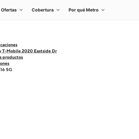
icaciones
y T-Mobile 2020 Eastside Dr
s productos
ones
A16 5G
 one large product image at a time. Use the Previous and Next buttons to