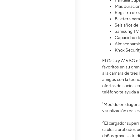
Pantalla S
Más duració
Registro de 
Billetera pa
Seis años de 
Samsung TV 
Capacidad de
Almacenamien
Knox Securit
El Galaxy A16 5G of
favoritos en su gran
a la cámara de tres
amigos con la tecno
ofertas de socios c
teléfono te ayuda a 
1
Medido en diagonal
visualización real 
2
El cargador superr
cables aprobados p
daños graves a tu di