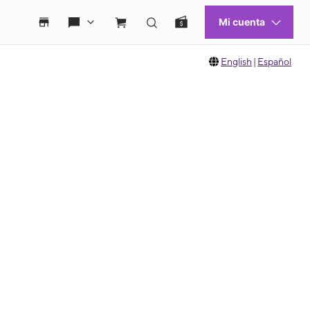
English
|
Español
 move between images, or use the preceding thumbnails carousel to select