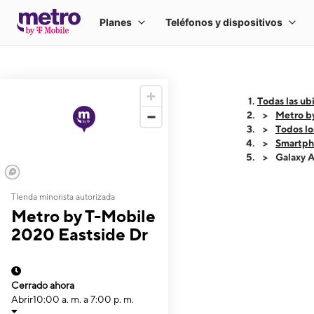
Todas las ub
Metro b
Todos lo
Smartph
Galaxy 
TIenda minorista autorizada
This carousel shows
Metro by T-Mobile
2020 Eastside Dr
Cerrado ahora
Abrir
10:00 a. m. a 7:00 p. m.