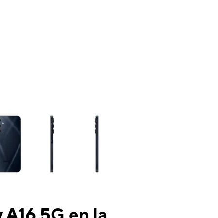
ns a column of small thumbnails. Selecting a thumbnail will change the mai
 A16 5G en la