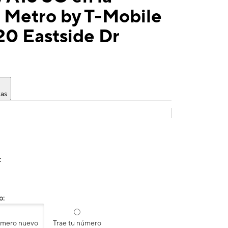
 Metro by T-Mobile
20 Eastside Dr
tas
:
o:
úmero nuevo
Trae tu número