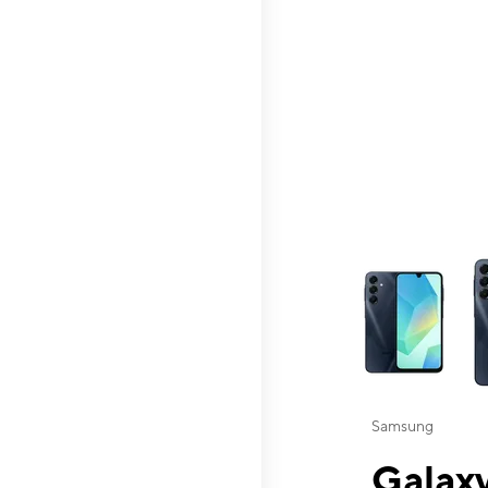
This carousel contai
Samsung
Galaxy