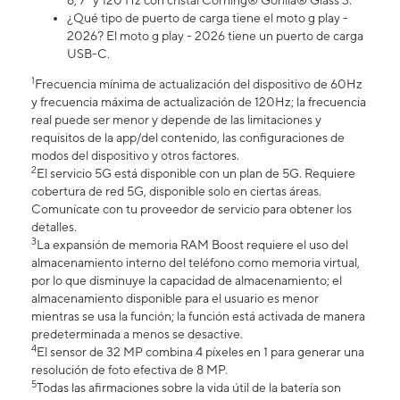
6, 7" y 120 Hz con cristal Corning® Gorilla® Glass 3.
¿Qué tipo de puerto de carga tiene el moto g play -
2026? El moto g play - 2026 tiene un puerto de carga
USB-C.
1
Frecuencia mínima de actualización del dispositivo de 60Hz
y frecuencia máxima de actualización de 120Hz; la frecuencia
real puede ser menor y depende de las limitaciones y
requisitos de la app/del contenido, las configuraciones de
modos del dispositivo y otros factores.
2
El servicio 5G está disponible con un plan de 5G. Requiere
cobertura de red 5G, disponible solo en ciertas áreas.
Comunícate con tu proveedor de servicio para obtener los
detalles.
3
La expansión de memoria RAM Boost requiere el uso del
almacenamiento interno del teléfono como memoria virtual,
por lo que disminuye la capacidad de almacenamiento; el
almacenamiento disponible para el usuario es menor
mientras se usa la función; la función está activada de manera
predeterminada a menos se desactive.
4
El sensor de 32 MP combina 4 píxeles en 1 para generar una
resolución de foto efectiva de 8 MP.
5
Todas las afirmaciones sobre la vida útil de la batería son