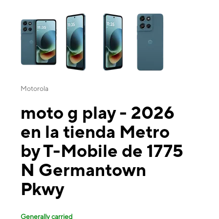
This carousel contains a column of small thumbnails. Selecting a thu
Motorola
moto g play - 2026
en la tienda Metro
by T-Mobile de 1775
N Germantown
Pkwy
Generally carried