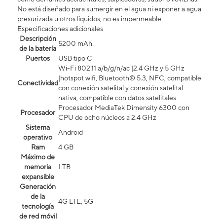
No está diseñado para sumergir en el agua ni exponer a agua
presurizada u otros líquidos; no es impermeable.
Especificaciones adicionales
Descripción
5200 mAh
de la batería
Puertos
USB tipo C
Wi-Fi 802.11 a/b/g/n/ac |2.4 GHz y 5 GHz
|hotspot wifi, Bluetooth® 5.3, NFC, compatible
Conectividad
con conexión satelital y conexión satelital
nativa, compatible con datos satelitales
Procesador MediaTek Dimensity 6300 con
Procesador
CPU de ocho núcleos a 2.4 GHz
Sistema
Android
operativo
Ram
4 GB
Máximo de
memoria
1 TB
expansible
Generación
de la
4G LTE, 5G
tecnología
de red móvil