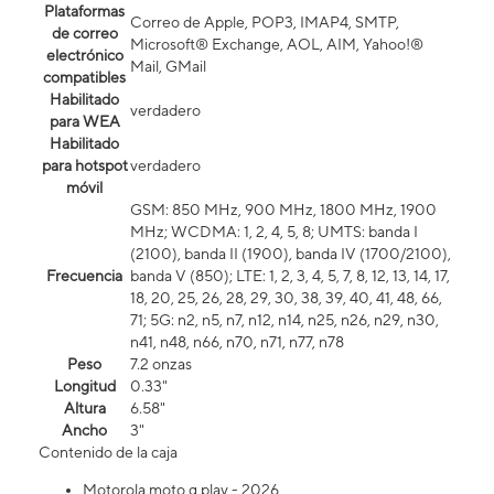
Plataformas
Correo de Apple, POP3, IMAP4, SMTP,
de correo
Microsoft® Exchange, AOL, AIM, Yahoo!®
electrónico
Mail, GMail
compatibles
Habilitado
verdadero
para WEA
Habilitado
para hotspot
verdadero
móvil
GSM: 850 MHz, 900 MHz, 1800 MHz, 1900
MHz; WCDMA: 1, 2, 4, 5, 8; UMTS: banda I
(2100), banda II (1900), banda IV (1700/2100),
Frecuencia
banda V (850); LTE: 1, 2, 3, 4, 5, 7, 8, 12, 13, 14, 17,
18, 20, 25, 26, 28, 29, 30, 38, 39, 40, 41, 48, 66,
71; 5G: n2, n5, n7, n12, n14, n25, n26, n29, n30,
n41, n48, n66, n70, n71, n77, n78
Peso
7.2 onzas
Longitud
0.33"
Altura
6.58"
Ancho
3"
Contenido de la caja
Motorola moto g play - 2026