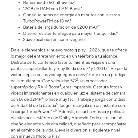
Rendimiento 5G ultraveloz²
12GB de RAM con RAM Boost³
Consigue horas de energía en minutos con la carga
TurboPowerTM de 18 W.⁶
Batería de larga duración de 5200 mAh⁷
Diseño resistente al agua para mayor tranquilidad⁸
Suave acabado en cuero vegano
Dale la bienvenida al nuevo moto g play - 2026, que te ofrece
lo mejor del entretenimiento en un teléfono a tu alcance.
Disfruta de tu contenido favorito mientras viajas en una
1
pantalla superbrillante y muy fluida de 6.7" y 120 Hz
. Ve por la
victoria épica en los videojuegos o conviértete en un prodigio
2
de la multitarea. Con velocidad 5G
, un procesador
3
superrápido y RAM Boost
, eres imparable. Captura fotos y
videos impresionantes en cualquier luz: el sistema de cámara
4
con IA de 32MP
lo hace muy fácil. Trabaja y juega con 2 días
5
de Vida útil de la batería
, luego recárgala en un instante con
5,6
la carga TurboPower™
. Además, escucha música y películas
en altavoces estéreo con Dolby Atmos®. Todo esto con un
diseño elegante y de alta calidad, diseñado para acompañarte
en el camino de la vida. Lleva la diversión al siguiente nivel
con el nuevo Moto G Play.