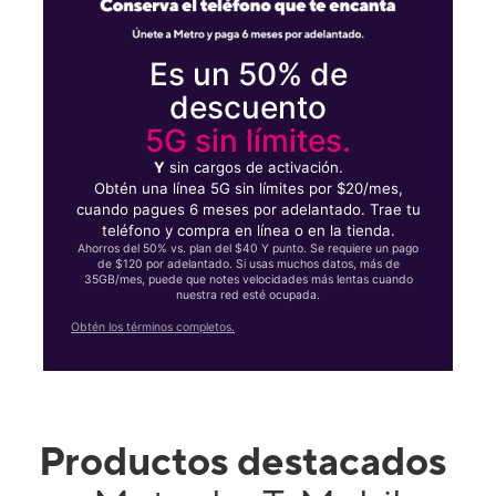
Es un 50% de
descuento
5G sin límites.
Y
sin cargos de activación.
Obtén una línea 5G sin límites por $20/mes,
cuando pagues 6 meses por adelantado. Trae tu
teléfono y compra en línea o en la tienda.
Ahorros del 50% vs. plan del $40 Y punto. Se requiere un pago
de $120 por adelantado. Si usas muchos datos, más de
35GB/mes, puede que notes velocidades más lentas cuando
nuestra red esté ocupada.
Obtén los términos completos.
Productos destacados