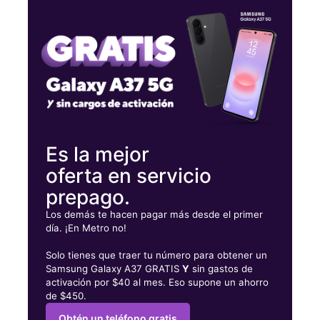
Jueves:
10:00 a. m. a 7:00 p. m.
Viernes:
10:00 a. m. a 7:00 p. m.
Sábado:
10:00 a. m. a 7:00 p. m.
4344 S Hampton Rd Ste 200 Dallas, TX 75232
Es la mejor
oferta en servicio
prepago.
Los demás te hacen pagar más desde el primer
día. ¡En Metro no!
Solo tienes que traer tu número para obtener un
Samsung Galaxy A37 GRATIS
Y
sin gastos de
activación por $40 al mes. Eso supone un ahorro
de $450.
Obtén un teléfono gratis