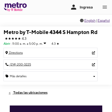
English
|
Español
Metro by T-Mobile 4344 S Hampton Rd
★★★★★
4.3
Abrir
:
11:00 a. m. a 5:00 p. m.
4.3
★
Directions
(214) 200-3225
Más detalles
Abrir
Domingo:
11:00 a. m. a 5:00 p. m.
Todas las ubicaciones
Lunes:
10:00 a. m. a 7:00 p. m.
Martes:
10:00 a. m. a 7:00 p. m.
Miérc:
10:00 a. m. a 7:00 p. m.