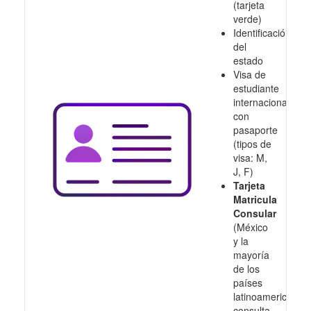
(tarjeta
verde)
Identificación
del
estado
Visa de
estudiante
internacional
con
pasaporte
(tipos de
visa: M,
J, F)
Tarjeta
Matricula
Consular
(México
y la
mayoría
de los
países
latinoamericanos,
consulta