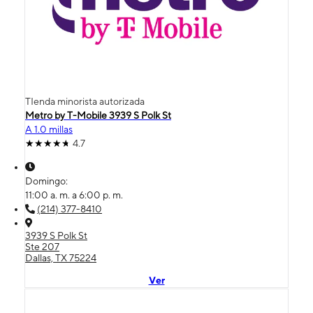
TIenda minorista autorizada
Metro by T-Mobile 3939 S Polk St
A 1.0 millas
4.7
Domingo:
11:00 a. m. a 6:00 p. m.
(214) 377-8410
3939 S Polk St
Ste 207
Dallas, TX 75224
Ver