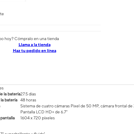
nte
po hoy? Cómpralo en una tienda
​​​​​​​Llama a la tienda
Haz tu pedido en línea
es
 la batería
27.5 días
la batería
48 horas
s
Sistema de cuatro cámaras Pixel de 50 MP, cámara frontal d
Pantalla LCD HD+ de 6.7"
 pantalla
1604 x 720 píxeles