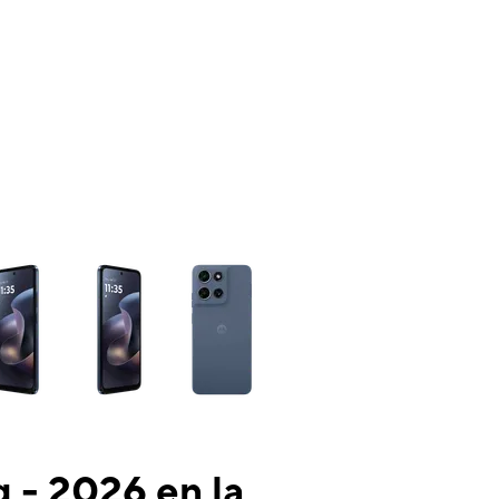
ns a column of small thumbnails. Selecting a thumbnail will change the mai
 - 2026 en la