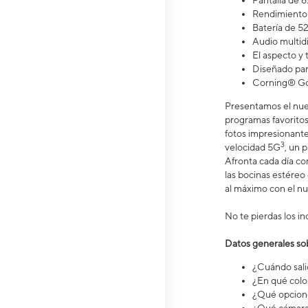
Pantalla de 6.
Rendimiento 
Batería de 5
Audio multid
El aspecto y
Diseñado par
Corning® Gor
Presentamos el nuev
programas favoritos 
fotos impresionante
3
velocidad 5G
, un 
Afronta cada día c
las bocinas estéreo
al máximo con el n
No te pierdas los in
Datos generales so
¿Cuándo salió
¿En qué colo
¿Qué opcione