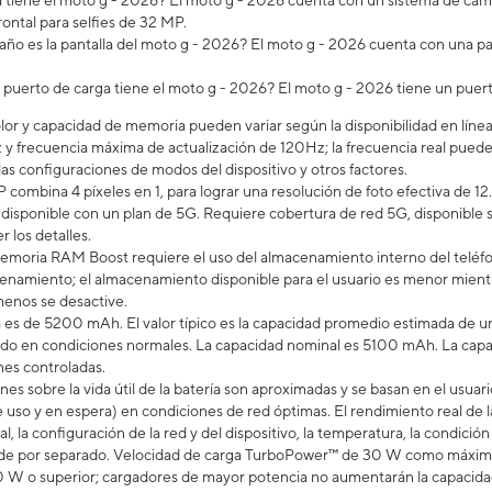
iene el moto g - 2026? ​​​​​​​El moto g - 2026 cuenta con un sistema de 
ontal para selfies de 32 MP.
ño es la pantalla del moto g - 2026? El moto g - 2026 cuenta con una pan
 puerto de carga tiene el moto g - 2026? El moto g - 2026 tiene un pue
lor y capacidad de memoria pueden variar según la disponibilidad en línea 
 y frecuencia máxima de actualización de 120Hz; la frecuencia real puede 
las configuraciones de modos del dispositivo y otros factores.
 combina 4 píxeles en 1, para lograr una resolución de foto efectiva de 12
á disponible con un plan de 5G. Requiere cobertura de red 5G, disponible
r los detalles.
emoria RAM Boost requiere el uso del almacenamiento interno del teléfo
namiento; el almacenamiento disponible para el usuario es menor mientras
enos se desactive.
a es de 5200 mAh. El valor típico es la capacidad promedio estimada de un
do en condiciones normales. La capacidad nominal es 5100 mAh. La capac
nes controladas.
ones sobre la vida útil de la batería son aproximadas y se basan en el us
 uso y en espera) en condiciones de red óptimas. El rendimiento real de la
al, la configuración de la red y del dispositivo, la temperatura, la condición
nde por separado. Velocidad de carga TurboPower™ de 30 W como máximo
W o superior; cargadores de mayor potencia no aumentarán la capacidad d