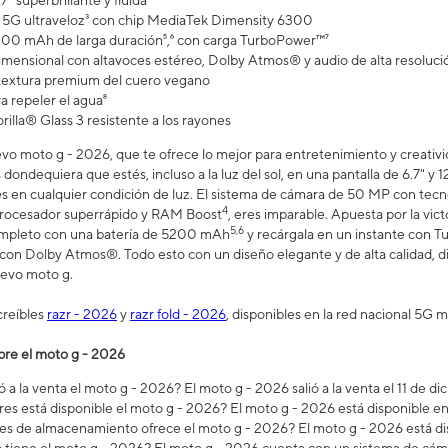
7" superbrillante y fluida¹
5G ultraveloz³ con chip MediaTek Dimensity 6300
200 mAh de larga duración⁵,⁶ con carga TurboPower™⁷
imensional con altavoces estéreo, Dolby Atmos® y audio de alta resoluci
 textura premium del cuero vegano
a repeler el agua⁸
illa® Glass 3 resistente a los rayones
o moto g - 2026, que te ofrece lo mejor para entretenimiento y creativid
dondequiera que estés, incluso a la luz del sol, en una pantalla de 6.7" y 1
s en cualquier condición de luz. El sistema de cámara de 50 MP con tecnolo
4
procesador superrápido y RAM Boost
, eres imparable. Apuesta por la vict
5,6
ompleto con una batería de 5200 mAh
y recárgala en un instante con 
 con Dolby Atmos®. Todo esto con un diseño elegante y de alta calidad, d
uevo moto g.
creíbles
razr - 2026
y
razr fold - 2026
, disponibles en la red nacional 5G m
bre el moto g - 2026
 a la venta el moto g - 2026? El moto g - 2026 salió a la venta el 11 de d
res está disponible el moto g - 2026? El moto g - 2026 está disponible
s de almacenamiento ofrece el moto g - 2026? El moto g - 2026 está di