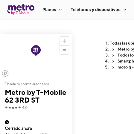
Todas las ub
Metro b
Todos lo
Smartph
moto g 
TIenda minorista autorizada
This carousel shows
Metro by T-Mobile
62 3RD ST
★★★★★
4.0
Cerrado ahora