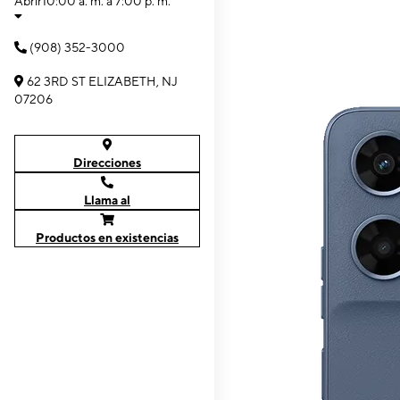
Abrir
10:00 a. m. a 7:00 p. m.
(908) 352-3000
62 3RD ST ELIZABETH, NJ
07206
Direcciones
Llama al
Productos en existencias