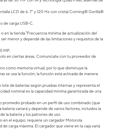
cámaras de 50 MP con IA y tecnología Quad Pixel, además de
talla LCD de 6. 7" y 120 Hz con cristal Corning® Gorilla®
rto de carga USB-C.
1
o en la tienda.
Frecuencia mínima de actualización del
ser menor y depende de las limitaciones y requisitos de la
.5 MP.
 solo en ciertas áreas. Comunícate con tu proveedor de
no como memoria virtual, por lo que disminuye la
 se usa la función; la función está activada de manera
 lote de baterías según pruebas internas y representa el
idad nominal es la capacidad mínima garantizada de una
uario promedio probado en un perfil de uso combinado (que
 batería variará y depende de varios factores, incluidos la
 de la batería y los patrones de uso
 en el equipo; requiere un cargador Motorola
e carga máxima. El cargador que viene en la caja varía