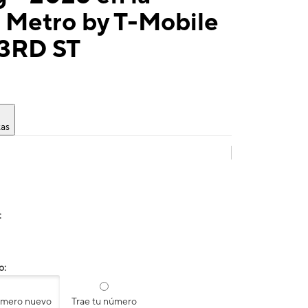
 Metro by T-Mobile
 3RD ST
tas
:
o:
úmero nuevo
Trae tu número