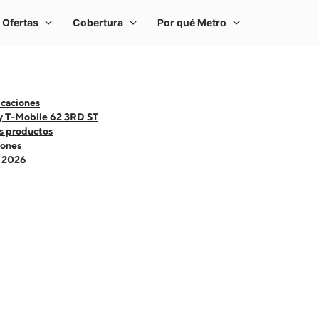
icaciones
y T-Mobile 62 3RD ST
s productos
ones
- 2026
 one large product image at a time. Use the Previous and Next buttons to