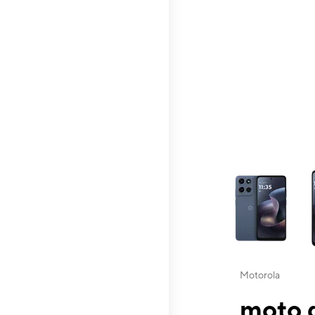
This carousel contai
Motorola
moto g