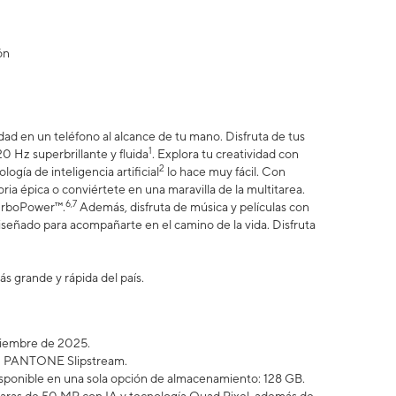
ón
ad en un teléfono al alcance de tu mano. Disfruta de tus
1
20 Hz superbrillante y fluida
. Explora tu creatividad con
2
gía de inteligencia artificial
lo hace muy fácil. Con
oria épica o conviértete en una maravilla de la multitarea.
6,7
TurboPower™.
Además, disfruta de música y películas con
iseñado para acompañarte en el camino de la vida. Disfruta
ás grande y rápida del país.
iciembre de 2025.
 en PANTONE Slipstream.
sponible en una sola opción de almacenamiento: 128 GB.