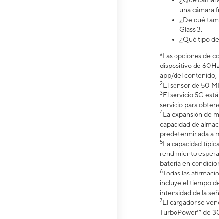
¿Qué cámara t
una cámara fr
¿De qué tama
Glass 3.
¿Qué tipo de
*Las opciones de co
dispositivo de 60Hz
app/del contenido, 
2
El sensor de 50 MP
3
El servicio 5G est
servicio para obtene
4
La expansión de m
capacidad de almace
predeterminada a m
5
La capacidad típic
rendimiento espera
batería en condicio
6
Todas las afirmaci
incluye el tiempo de
intensidad de la señ
7
El cargador se ve
TurboPower™ de 30 