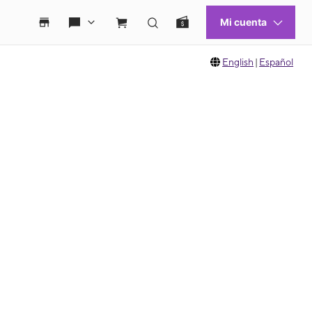
English
|
Español
 move between images, or use the preceding thumbnails carousel to select