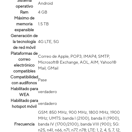
Sistema
Android
operativo
Ram
4 GB
Máximo de
memoria
1.5 TB
expansible
Generación de
la tecnología
4G LTE, 5G
de red móvil
Plataformas de
Correo de Apple, POP3, IMAP4, SMTP,
correo
Microsoft® Exchange, AOL, AIM, Yahoo!®
electrónico
Mail, GMail
compatibles
Compatibilidad
Pase
con audífonos
Habilitado para
verdadero
WEA
Habilitado para
verdadero
hotspot móvil
GSM: 850 MHz, 900 MHz, 1800 MHz, 1900
MHz; UMTS: banda I (2100), banda II (1900),
Frecuencia
banda IV (1700/2100), banda VIII (900); 5G:
n25, n41, n66, n71, n77, n78; LTE: 1, 2, 4, 5, 7, 12,