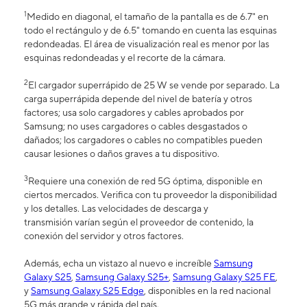
1
Medido en diagonal, el tamaño de la pantalla es de 6.7" en
todo el rectángulo y de 6.5" tomando en cuenta las esquinas
redondeadas. El área de visualización real es menor por las
esquinas redondeadas y el recorte de la cámara.
2
El cargador superrápido de 25 W se vende por separado. La
carga superrápida depende del nivel de batería y otros
factores; usa solo cargadores y cables aprobados por
Samsung; no uses cargadores o cables desgastados o
dañados; los cargadores o cables no compatibles pueden
causar lesiones o daños graves a tu dispositivo.
3
Requiere una conexión de red 5G óptima, disponible en
ciertos mercados. Verifica con tu proveedor la disponibilidad
y los detalles. Las velocidades de descarga y
transmisión varían según el proveedor de contenido, la
conexión del servidor y otros factores.
Además, echa un vistazo al nuevo e increíble
Samsung
Galaxy S25
,
Samsung Galaxy S25+
,
Samsung Galaxy S25 FE
,
y
Samsung Galaxy S25 Edge
, disponibles en la red nacional
5G más grande y rápida del país.