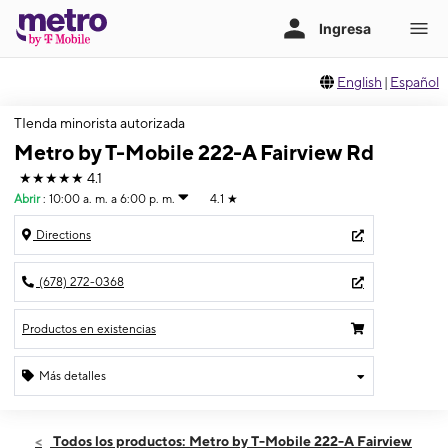
English
|
Español
TIenda minorista autorizada
Metro by T-Mobile 222-A Fairview Rd
★★★★★
4.1
Abrir
:
10:00 a. m. a 6:00 p. m.
4.1
★
Directions
(678) 272-0368
Productos en existencias
Más detalles
Abrir
Domingo:
10:00 a. m. a 6:00 p. m.
Todos los productos: Metro by T-Mobile 222-A Fairview