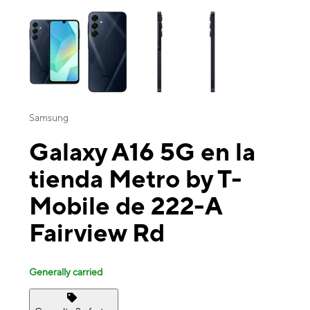
This carousel contains a column of small thumbnails. Selecting a thu
Samsung
Galaxy A16 5G en la
tienda Metro by T-
Mobile de 222-A
Fairview Rd
Generally carried