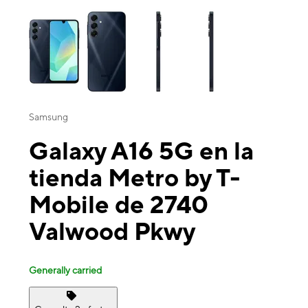
This carousel contains a column of small thumbnails. Selecting a thu
Samsung
Galaxy A16 5G en la
tienda Metro by T-
Mobile de 2740
Valwood Pkwy
Generally carried