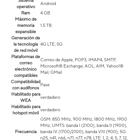
Sistema
Android
operativo
Ram
4 GB
Máximo de
memoria
1.5 TB
expansible
Generación de
la tecnología
4G LTE, 5G
de red móvil
Plataformas de
Correo de Apple, POP3, IMAP4, SMTP,
correo
Microsoft® Exchange, AOL, AIM, Yahoo!®
electrónico
Mail, GMail
compatibles
Compatibilidad
Pase
con audífonos
Habilitado para
verdadero
WEA
Habilitado para
verdadero
hotspot móvil
GSM: 850 MHz, 900 MHz, 1800 MHz, 1900
MHz; UMTS: banda I (2100), banda II (1900),
Frecuencia
banda IV (1700/2100), banda VIII (900); 5G:
n25, n41, n66, n71, n77, n78; LTE: 1, 2, 4, 5, 7, 12,