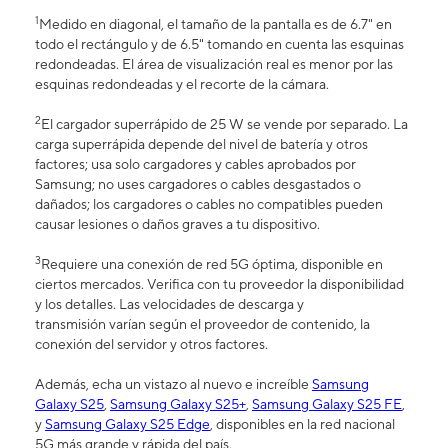
1
Medido en diagonal, el tamaño de la pantalla es de 6.7" en
todo el rectángulo y de 6.5" tomando en cuenta las esquinas
redondeadas. El área de visualización real es menor por las
esquinas redondeadas y el recorte de la cámara.
2
El cargador superrápido de 25 W se vende por separado. La
carga superrápida depende del nivel de batería y otros
factores; usa solo cargadores y cables aprobados por
Samsung; no uses cargadores o cables desgastados o
dañados; los cargadores o cables no compatibles pueden
causar lesiones o daños graves a tu dispositivo.
3
Requiere una conexión de red 5G óptima, disponible en
ciertos mercados. Verifica con tu proveedor la disponibilidad
y los detalles. Las velocidades de descarga y
transmisión varían según el proveedor de contenido, la
conexión del servidor y otros factores.
Además, echa un vistazo al nuevo e increíble
Samsung
Galaxy S25
,
Samsung Galaxy S25+
,
Samsung Galaxy S25 FE
,
y
Samsung Galaxy S25 Edge
, disponibles en la red nacional
5G más grande y rápida del país.