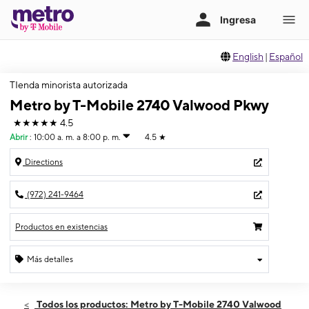
English
|
Español
TIenda minorista autorizada
Metro by T-Mobile 2740 Valwood Pkwy
★★★★★
4.5
Abrir
:
10:00 a. m. a 8:00 p. m.
4.5
★
Directions
(972) 241-9464
Productos en existencias
Más detalles
Abrir
Viernes:
10:00 a. m. a 8:00 p. m.
Todos los productos: Metro by T-Mobile 2740 Valwood