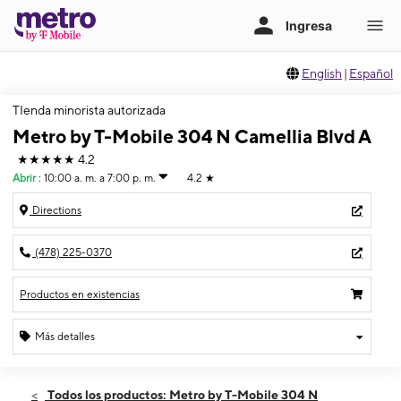
English
|
Español
TIenda minorista autorizada
Metro by T-Mobile 304 N Camellia Blvd A
★★★★★
4.2
Abrir
:
10:00 a. m. a 7:00 p. m.
4.2
★
Directions
(478) 225-0370
Productos en existencias
Más detalles
Abrir
Sábado:
10:00 a. m. a 7:00 p. m.
Todos los productos: Metro by T-Mobile 304 N