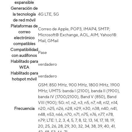
expansible
Generación de
la tecnología
4G LTE, 5G
de red móvil
Plataformas de
Correo de Apple, POP3, IMAP4, SMTP,
correo
Microsoft® Exchange, AOL, AIM, Yahoo!®
electrónico
Mail, GMail
compatibles
Compatibilidad
Pase
con audífonos
Habilitado para
verdadero
WEA
Habilitado para
verdadero
hotspot móvil
GSM: 850 MHz, 900 MHz, 1800 MHz, 1900
MHz; UMTS: banda I (2100), banda II (1900),
banda IV (1700/2100), Band V (850), Band
VIII (900); 5G: n1, n2, n3, n5, n7, n8, n12, n14,
Frecuencia
n20, n25, n26, n28, n29, n30, n38, n40, n41,
n48, n53, n66, n70, n71, n75, n76, n77, n78,
n79; LTE: 1, 2, 3, 4, 5, 7, 8, 12, 13, 14, 17, 18, 19,
20, 25, 26, 28, 29, 30, 32, 34, 38, 39, 40, 41,