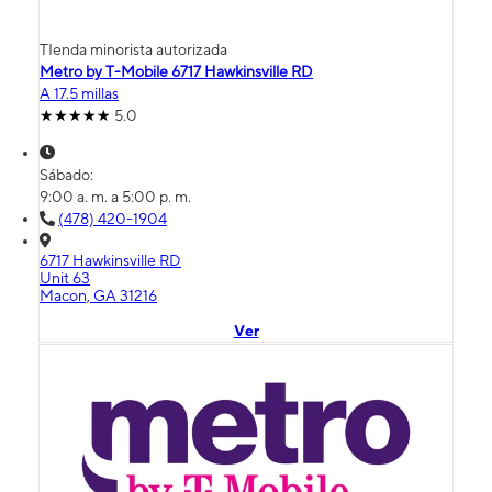
TIenda minorista autorizada
Metro by T-Mobile 6717 Hawkinsville RD
A 17.5 millas
5.0
Sábado:
9:00 a. m. a 5:00 p. m.
(478) 420-1904
6717 Hawkinsville RD
Unit 63
Macon, GA 31216
Ver