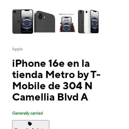
This carousel contains a column of small thumbnails. Selecting a thu
Apple
iPhone 16e en la
tienda Metro by T-
Mobile de 304 N
Camellia Blvd A
Generally carried