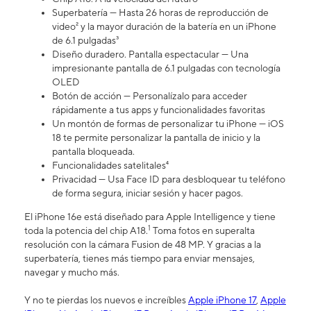
Superbatería — Hasta 26 horas de reproducción de
video² y la mayor duración de la batería en un iPhone
de 6.1 pulgadas³
Diseño duradero. Pantalla espectacular — Una
impresionante pantalla de 6.1 pulgadas con tecnología
OLED
Botón de acción — Personalízalo para acceder
rápidamente a tus apps y funcionalidades favoritas
Un montón de formas de personalizar tu iPhone — iOS
18 te permite personalizar la pantalla de inicio y la
pantalla bloqueada.
Funcionalidades satelitales⁴
Privacidad — Usa Face ID para desbloquear tu teléfono
de forma segura, iniciar sesión y hacer pagos.
El iPhone 16e está diseñado para Apple Intelligence y tiene
1
toda la potencia del chip A18.
Toma fotos en superalta
resolución con la cámara Fusion de 48 MP. Y gracias a la
superbatería, tienes más tiempo para enviar mensajes,
navegar y mucho más.
Y no te pierdas los nuevos e increíbles
Apple iPhone 17
,
Apple