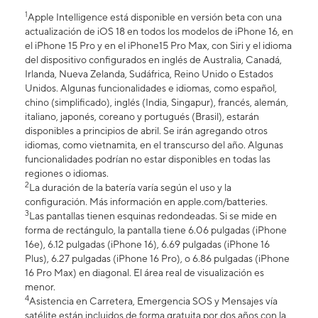
1
Apple Intelligence está disponible en versión beta con una
actualización de iOS 18 en todos los modelos de iPhone 16, en
el iPhone 15 Pro y en el iPhone15 Pro Max, con Siri y el idioma
del dispositivo configurados en inglés de Australia, Canadá,
Irlanda, Nueva Zelanda, Sudáfrica, Reino Unido o Estados
Unidos. Algunas funcionalidades e idiomas, como español,
chino (simplificado), inglés (India, Singapur), francés, alemán,
italiano, japonés, coreano y portugués (Brasil), estarán
disponibles a principios de abril. Se irán agregando otros
idiomas, como vietnamita, en el transcurso del año. Algunas
funcionalidades podrían no estar disponibles en todas las
regiones o idiomas.
2
La duración de la batería varía según el uso y la
configuración. Más información en apple.com/batteries.
3
Las pantallas tienen esquinas redondeadas. Si se mide en
forma de rectángulo, la pantalla tiene 6.06 pulgadas (iPhone
16e), 6.12 pulgadas (iPhone 16), 6.69 pulgadas (iPhone 16
Plus), 6.27 pulgadas (iPhone 16 Pro), o 6.86 pulgadas (iPhone
16 Pro Max) en diagonal. El área real de visualización es
menor.
4
Asistencia en Carretera, Emergencia SOS y Mensajes vía
satélite están incluidos de forma gratuita por dos años con la