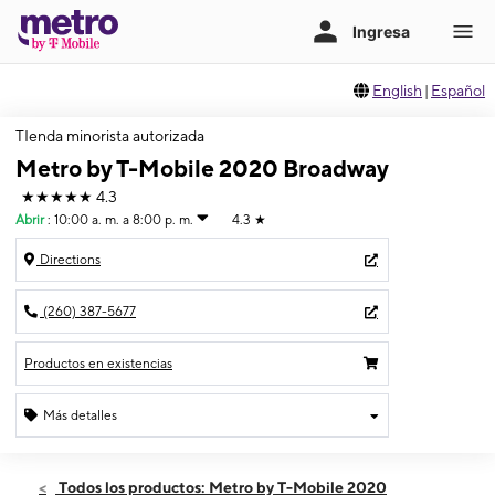
English
|
Español
TIenda minorista autorizada
Metro by T-Mobile 2020 Broadway
★★★★★
4.3
Abrir
:
10:00 a. m. a 8:00 p. m.
4.3
★
Directions
(260) 387-5677
Productos en existencias
Más detalles
Abrir
Jueves:
10:00 a. m. a 8:00 p. m.
Todos los productos: Metro by T-Mobile 2020