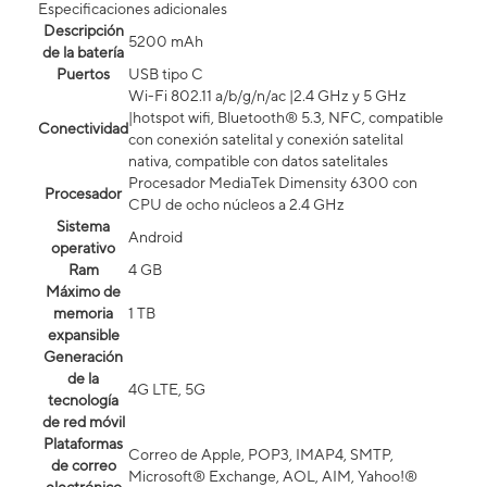
Especificaciones adicionales
Descripción
5200 mAh
de la batería
Puertos
USB tipo C
Wi-Fi 802.11 a/b/g/n/ac |2.4 GHz y 5 GHz
|hotspot wifi, Bluetooth® 5.3, NFC, compatible
Conectividad
con conexión satelital y conexión satelital
nativa, compatible con datos satelitales
Procesador MediaTek Dimensity 6300 con
Procesador
CPU de ocho núcleos a 2.4 GHz
Sistema
Android
operativo
Ram
4 GB
Máximo de
memoria
1 TB
expansible
Generación
de la
4G LTE, 5G
tecnología
de red móvil
Plataformas
Correo de Apple, POP3, IMAP4, SMTP,
de correo
Microsoft® Exchange, AOL, AIM, Yahoo!®