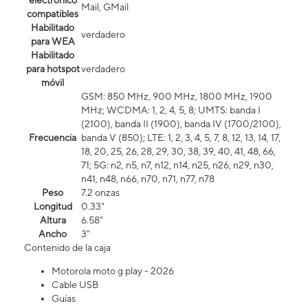
electrónico
Mail, GMail
compatibles
Habilitado
verdadero
para WEA
Habilitado
para hotspot
verdadero
móvil
GSM: 850 MHz, 900 MHz, 1800 MHz, 1900
MHz; WCDMA: 1, 2, 4, 5, 8; UMTS: banda I
(2100), banda II (1900), banda IV (1700/2100),
Frecuencia
banda V (850); LTE: 1, 2, 3, 4, 5, 7, 8, 12, 13, 14, 17,
18, 20, 25, 26, 28, 29, 30, 38, 39, 40, 41, 48, 66,
71; 5G: n2, n5, n7, n12, n14, n25, n26, n29, n30,
n41, n48, n66, n70, n71, n77, n78
Peso
7.2 onzas
Longitud
0.33"
Altura
6.58"
Ancho
3"
Contenido de la caja
Motorola moto g play - 2026
Cable USB
Guías