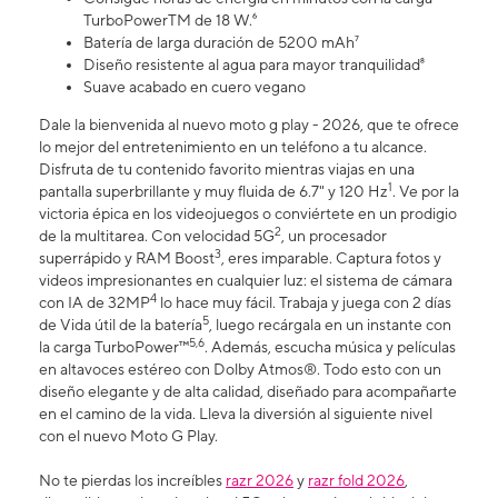
TurboPowerTM de 18 W.⁶
Batería de larga duración de 5200 mAh⁷
Diseño resistente al agua para mayor tranquilidad⁸
Suave acabado en cuero vegano
Dale la bienvenida al nuevo moto g play - 2026, que te ofrece
lo mejor del entretenimiento en un teléfono a tu alcance.
Disfruta de tu contenido favorito mientras viajas en una
1
pantalla superbrillante y muy fluida de 6.7" y 120 Hz
. Ve por la
victoria épica en los videojuegos o conviértete en un prodigio
2
de la multitarea. Con velocidad 5G
, un procesador
3
superrápido y RAM Boost
, eres imparable. Captura fotos y
videos impresionantes en cualquier luz: el sistema de cámara
4
con IA de 32MP
lo hace muy fácil. Trabaja y juega con 2 días
5
de Vida útil de la batería
, luego recárgala en un instante con
5,6
la carga TurboPower™
. Además, escucha música y películas
en altavoces estéreo con Dolby Atmos®. Todo esto con un
diseño elegante y de alta calidad, diseñado para acompañarte
en el camino de la vida. Lleva la diversión al siguiente nivel
con el nuevo Moto G Play.
No te pierdas los increíbles
razr 2026
y
razr fold 2026
,