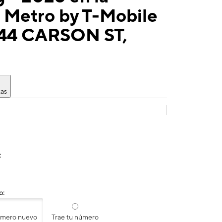
 Metro by T-Mobile
144 CARSON ST,
tas
:
o:
úmero nuevo
Trae tu número