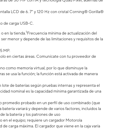
cámaras de 50 MP con IA y tecnología Quad Pixel, además de
talla LCD de 6. 7" y 120 Hz con cristal Corning® Gorilla®
rto de carga USB-C.
1
o en la tienda.
Frecuencia mínima de actualización del
ser menor y depende de las limitaciones y requisitos de la
.5 MP.
 solo en ciertas áreas. Comunícate con tu proveedor de
no como memoria virtual, por lo que disminuye la
 se usa la función; la función está activada de manera
 lote de baterías según pruebas internas y representa el
idad nominal es la capacidad mínima garantizada de una
uario promedio probado en un perfil de uso combinado (que
 batería variará y depende de varios factores, incluidos la
 de la batería y los patrones de uso
 en el equipo; requiere un cargador Motorola
e carga máxima. El cargador que viene en la caja varía