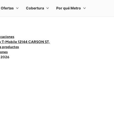
icaciones
y T-Mobile 12144 CARSON ST,
s productos
ones
- 2026
 one large product image at a time. Use the Previous and Next buttons to