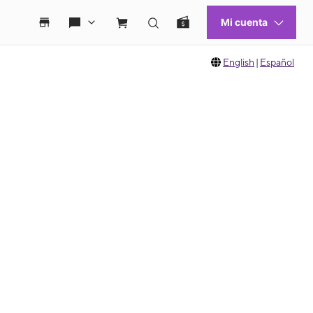
English
|
Español
 move between images, or use the preceding thumbnails carousel to select