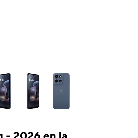
ns a column of small thumbnails. Selecting a thumbnail will change the mai
 - 2026 en la