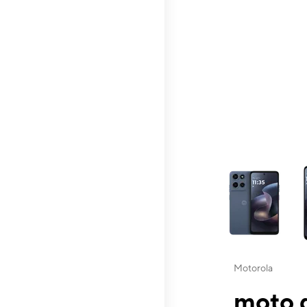
This carousel contai
Motorola
moto g