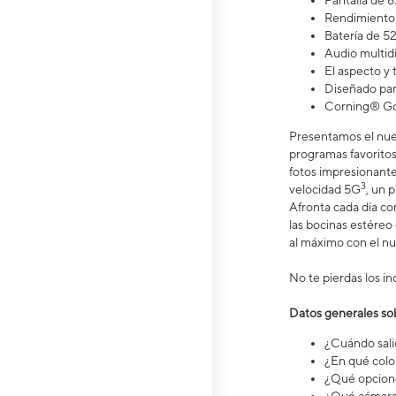
Pantalla de 6.
Rendimiento 
Batería de 5
Audio multid
El aspecto y
Diseñado par
Corning® Gor
Presentamos el nuev
programas favoritos 
fotos impresionante
3
velocidad 5G
, un 
Afronta cada día c
las bocinas estéreo
al máximo con el n
No te pierdas los in
Datos generales so
¿Cuándo salió
¿En qué colo
¿Qué opcione