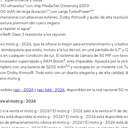
7" superbrillante y fluida¹
5G ultraveloz³ con chip MediaTek Dimensity 6300
200 mAh de larga duración⁵,⁶ con carga TurboPower™⁷
imensional con altavoces estéreo, Dolby Atmos® y audio de alta resoluci
 textura premium del cuero vegano
a repeler el agua⁸
illa® Glass 3 resistente a los rayones
o moto g - 2026, que te ofrece lo mejor para entretenimiento y creativid
dondequiera que estés, incluso a la luz del sol, en una pantalla de 6.7" y 1
s en cualquier condición de luz. El sistema de cámara de 50 MP con tecnolo
4
procesador superrápido y RAM Boost
, eres imparable. Apuesta por la vict
5,6
ompleto con una batería de 5200 mAh
y recárgala en un instante con 
 con Dolby Atmos®. Todo esto con un diseño elegante y de alta calidad, d
uevo moto g.
creíbles
razr - 2026
y
razr fold - 2026
, disponibles en la red nacional 5G m
bre el moto g - 2026
 a la venta el moto g - 2026? El moto g - 2026 salió a la venta el 11 de d
res está disponible el moto g - 2026? El moto g - 2026 está disponible
s de almacenamiento ofrece el moto g - 2026? El moto g - 2026 está di