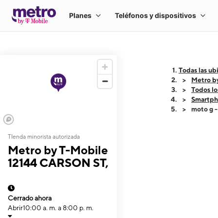
Todas las ub
Metro b
Todos lo
Smartph
moto g 
TIenda minorista autorizada
This carousel shows
Metro by T-Mobile
12144 CARSON ST,
Cerrado ahora
Abrir
10:00 a. m. a 8:00 p. m.