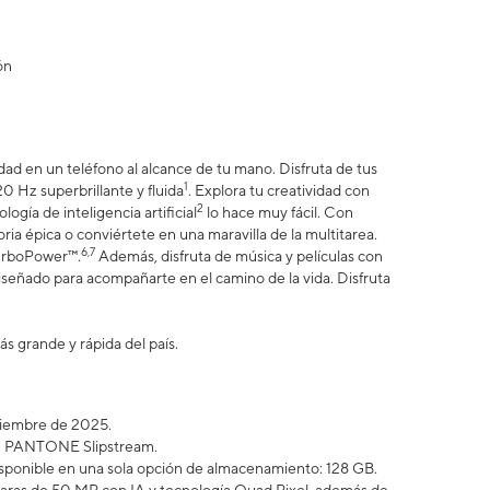
ón
ad en un teléfono al alcance de tu mano. Disfruta de tus
1
20 Hz superbrillante y fluida
. Explora tu creatividad con
2
gía de inteligencia artificial
lo hace muy fácil. Con
oria épica o conviértete en una maravilla de la multitarea.
6,7
TurboPower™.
Además, disfruta de música y películas con
iseñado para acompañarte en el camino de la vida. Disfruta
ás grande y rápida del país.
iciembre de 2025.
 en PANTONE Slipstream.
sponible en una sola opción de almacenamiento: 128 GB.