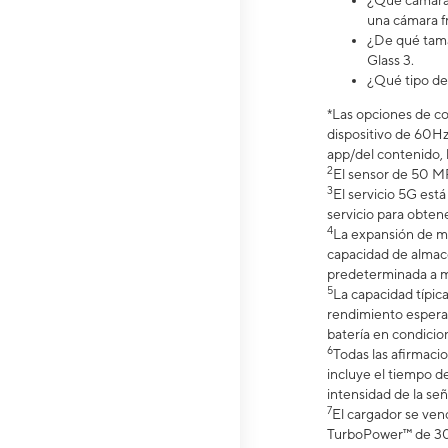
¿Qué cámara t
una cámara fr
¿De qué tama
Glass 3.
¿Qué tipo de
*Las opciones de co
dispositivo de 60Hz
app/del contenido, 
2
El sensor de 50 MP
3
El servicio 5G est
servicio para obtene
4
La expansión de m
capacidad de almace
predeterminada a m
5
La capacidad típic
rendimiento espera
batería en condicio
6
Todas las afirmaci
incluye el tiempo de
intensidad de la señ
7
El cargador se ve
TurboPower™ de 30 