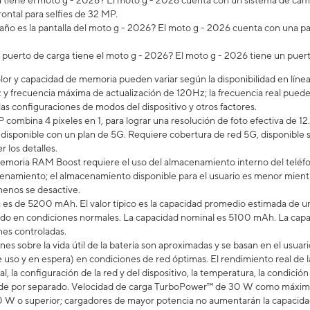
iene el moto g - 2026? ​​​​​​​El moto g - 2026 cuenta con un sistema de 
ontal para selfies de 32 MP.
ño es la pantalla del moto g - 2026? El moto g - 2026 cuenta con una pan
 puerto de carga tiene el moto g - 2026? El moto g - 2026 tiene un pue
lor y capacidad de memoria pueden variar según la disponibilidad en línea 
 y frecuencia máxima de actualización de 120Hz; la frecuencia real puede 
las configuraciones de modos del dispositivo y otros factores.
 combina 4 píxeles en 1, para lograr una resolución de foto efectiva de 12
á disponible con un plan de 5G. Requiere cobertura de red 5G, disponible
r los detalles.
emoria RAM Boost requiere el uso del almacenamiento interno del teléfo
namiento; el almacenamiento disponible para el usuario es menor mientras
enos se desactive.
a es de 5200 mAh. El valor típico es la capacidad promedio estimada de un
do en condiciones normales. La capacidad nominal es 5100 mAh. La capac
nes controladas.
ones sobre la vida útil de la batería son aproximadas y se basan en el us
 uso y en espera) en condiciones de red óptimas. El rendimiento real de la
al, la configuración de la red y del dispositivo, la temperatura, la condición
nde por separado. Velocidad de carga TurboPower™ de 30 W como máximo
W o superior; cargadores de mayor potencia no aumentarán la capacidad d