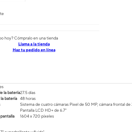
nte
po hoy? Cómpralo en una tienda
​​​​​​​Llama a la tienda
Haz tu pedido en línea
es
 la batería
27.5 días
la batería
48 horas
s
Sistema de cuatro cámaras Pixel de 50 MP, cámara frontal d
Pantalla LCD HD+ de 6.7"
 pantalla
1604 x 720 píxeles