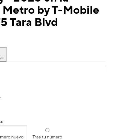
 Metro by T-Mobile
5 Tara Blvd
tas
:
o:
úmero nuevo
Trae tu número