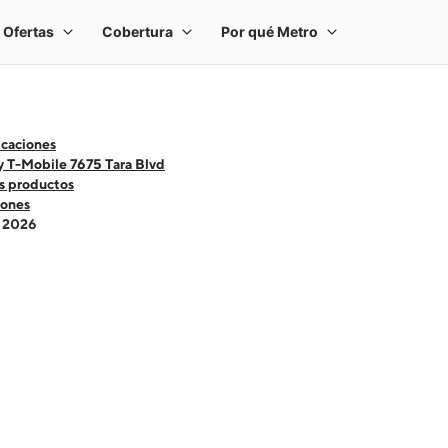
icaciones
 T-Mobile 7675 Tara Blvd
s productos
ones
- 2026
 one large product image at a time. Use the Previous and Next buttons to