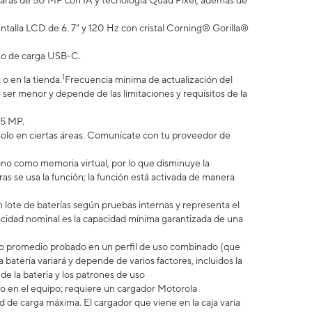
cámaras de 50 MP con IA y tecnología Quad Pixel, además de
talla LCD de 6. 7" y 120 Hz con cristal Corning® Gorilla®
rto de carga USB-C.
1
o en la tienda.
Frecuencia mínima de actualización del
ser menor y depende de las limitaciones y requisitos de la
.5 MP.
 solo en ciertas áreas. Comunícate con tu proveedor de
no como memoria virtual, por lo que disminuye la
 se usa la función; la función está activada de manera
 lote de baterías según pruebas internas y representa el
idad nominal es la capacidad mínima garantizada de una
uario promedio probado en un perfil de uso combinado (que
 batería variará y depende de varios factores, incluidos la
 de la batería y los patrones de uso
 en el equipo; requiere un cargador Motorola
e carga máxima. El cargador que viene en la caja varía