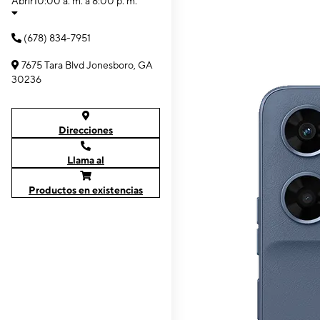
Abrir
10:00 a. m. a 8:00 p. m.
(678) 834-7951
7675 Tara Blvd Jonesboro, GA
30236
Direcciones
Llama al
Productos en existencias