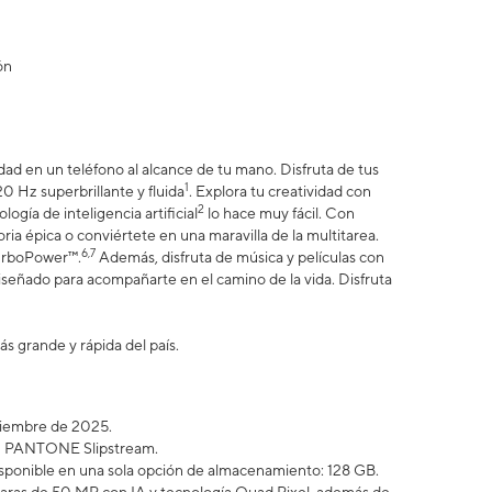
ón
ad en un teléfono al alcance de tu mano. Disfruta de tus
1
20 Hz superbrillante y fluida
. Explora tu creatividad con
2
gía de inteligencia artificial
lo hace muy fácil. Con
oria épica o conviértete en una maravilla de la multitarea.
6,7
TurboPower™.
Además, disfruta de música y películas con
iseñado para acompañarte en el camino de la vida. Disfruta
ás grande y rápida del país.
iciembre de 2025.
 en PANTONE Slipstream.
sponible en una sola opción de almacenamiento: 128 GB.