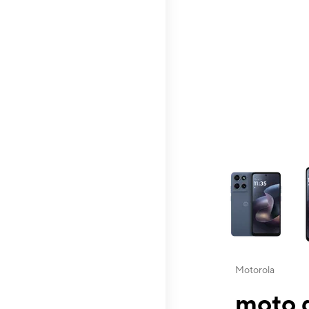
This carousel contai
Motorola
moto g