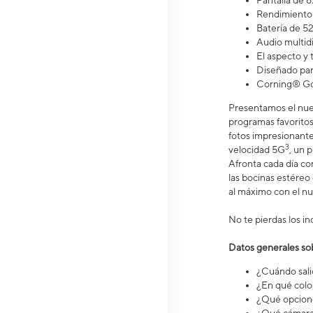
Pantalla de 6.
Rendimiento 
Batería de 5
Audio multid
El aspecto y
Diseñado par
Corning® Gor
Presentamos el nuev
programas favoritos 
fotos impresionante
3
velocidad 5G
, un 
Afronta cada día c
las bocinas estéreo
al máximo con el n
No te pierdas los in
Datos generales so
¿Cuándo salió
¿En qué colo
¿Qué opcione