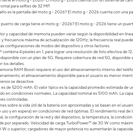
iene el moto g - 2026? ​​​​​​​El moto g - 2026 cuenta con un sistema de 
ontal para selfies de 32 MP.
ño es la pantalla del moto g - 2026? El moto g - 2026 cuenta con una pan
 puerto de carga tiene el moto g - 2026? El moto g - 2026 tiene un pue
lor y capacidad de memoria pueden variar según la disponibilidad en línea 
 y frecuencia máxima de actualización de 120Hz; la frecuencia real puede 
las configuraciones de modos del dispositivo y otros factores.
 combina 4 píxeles en 1, para lograr una resolución de foto efectiva de 12
á disponible con un plan de 5G. Requiere cobertura de red 5G, disponible
r los detalles.
emoria RAM Boost requiere el uso del almacenamiento interno del teléfo
namiento; el almacenamiento disponible para el usuario es menor mientras
enos se desactive.
a es de 5200 mAh. El valor típico es la capacidad promedio estimada de un
do en condiciones normales. La capacidad nominal es 5100 mAh. La capac
nes controladas.
ones sobre la vida útil de la batería son aproximadas y se basan en el us
 uso y en espera) en condiciones de red óptimas. El rendimiento real de la
al, la configuración de la red y del dispositivo, la temperatura, la condición
nde por separado. Velocidad de carga TurboPower™ de 30 W como máximo
W o superior; cargadores de mayor potencia no aumentarán la capacidad d