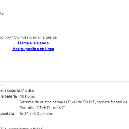
nte
po hoy? Cómpralo en una tienda
​​​​​​​Llama a la tienda
Haz tu pedido en línea
es
 la batería
27.5 días
la batería
48 horas
s
Sistema de cuatro cámaras Pixel de 50 MP, cámara frontal d
Pantalla LCD HD+ de 6.7"
 pantalla
1604 x 720 píxeles