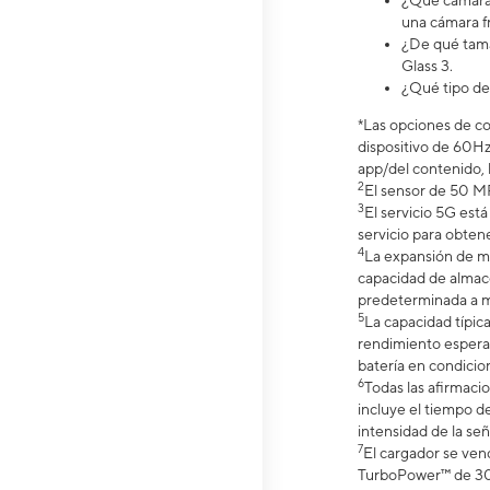
¿Qué cámara t
una cámara fr
¿De qué tama
Glass 3.
¿Qué tipo de
*Las opciones de co
dispositivo de 60Hz
app/del contenido, 
2
El sensor de 50 MP
3
El servicio 5G est
servicio para obtene
4
La expansión de m
capacidad de almace
predeterminada a m
5
La capacidad típic
rendimiento espera
batería en condicio
6
Todas las afirmaci
incluye el tiempo de
intensidad de la señ
7
El cargador se ve
TurboPower™ de 30 