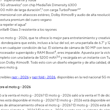
7" superbrillante y fluida¹
5G ultraveloz³ con chip MediaTek Dimensity 6300
200 mAh de larga duración⁵,⁶ con carga TurboPower™⁷
imensional con altavoces estéreo, Dolby Atmos® y audio de alta resoluci
 textura premium del cuero vegano
a repeler el agua⁸
illa® Glass 3 resistente a los rayones
o moto g - 2026, que te ofrece lo mejor para entretenimiento y creativid
dondequiera que estés, incluso a la luz del sol, en una pantalla de 6.7" y 1
s en cualquier condición de luz. El sistema de cámara de 50 MP con tecnolo
4
procesador superrápido y RAM Boost
, eres imparable. Apuesta por la vict
5,6
ompleto con una batería de 5200 mAh
y recárgala en un instante con 
 con Dolby Atmos®. Todo esto con un diseño elegante y de alta calidad, d
uevo moto g.
creíbles
razr - 2026
y
razr fold - 2026
, disponibles en la red nacional 5G m
bre el moto g - 2026
 a la venta el moto g - 2026? El moto g - 2026 salió a la venta el 11 de d
res está disponible el moto g - 2026? El moto g - 2026 está disponible
s de almacenamiento ofrece el moto g - 2026? El moto g - 2026 está di