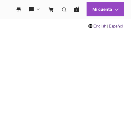
English
|
Español
 move between images, or use the preceding thumbnails carousel to select