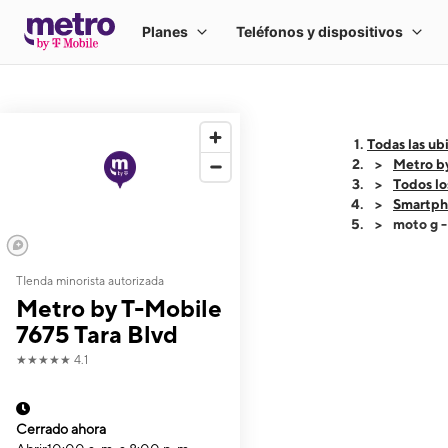
Todas las ub
Metro by
Todos lo
Smartph
moto g 
TIenda minorista autorizada
This carousel shows
Metro by T-Mobile
7675 Tara Blvd
★★★★★
4.1
Cerrado ahora