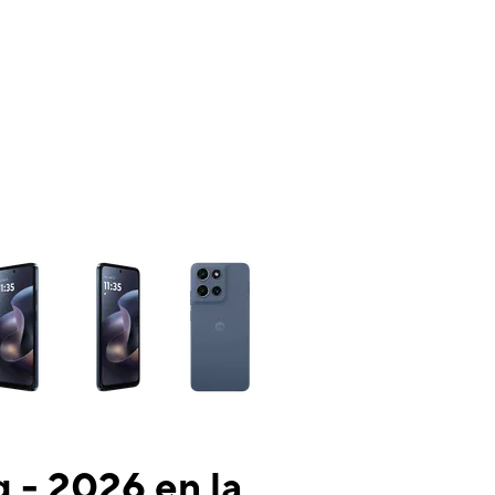
ns a column of small thumbnails. Selecting a thumbnail will change the mai
 - 2026 en la