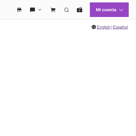
English
|
Español
 move between images, or use the preceding thumbnails carousel to select