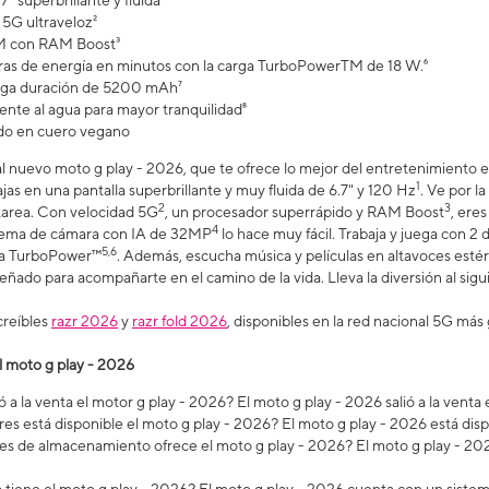
7" superbrillante y fluida
5G ultraveloz²
 con RAM Boost³
as de energía en minutos con la carga TurboPowerTM de 18 W.⁶
arga duración de 5200 mAh⁷
ente al agua para mayor tranquilidad⁸
do en cuero vegano
al nuevo moto g play - 2026, que te ofrece lo mejor del entretenimiento e
1
ajas en una pantalla superbrillante y muy fluida de 6.7" y 120 Hz
. Ve por l
2
3
itarea. Con velocidad 5G
, un procesador superrápido y RAM Boost
, ere
4
istema de cámara con IA de 32MP
lo hace muy fácil. Trabaja y juega con 2 dí
5,6
rga TurboPower™
. Además, escucha música y películas en altavoces est
iseñado para acompañarte en el camino de la vida. Lleva la diversión al sig
creíbles
razr 2026
y
razr fold 2026
, disponibles en la red nacional 5G más 
l moto g play - 2026
 a la venta el motor g play - 2026? El moto g play - 2026 salió a la vent
es está disponible el moto g play - 2026? El moto g play - 2026 está dis
s de almacenamiento ofrece el moto g play - 2026? El moto g play - 202