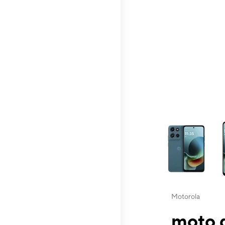
This carousel contai
Motorola
moto g