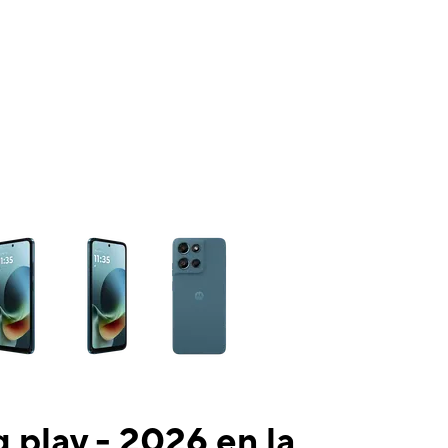
ns a column of small thumbnails. Selecting a thumbnail will change the mai
 play - 2026 en la