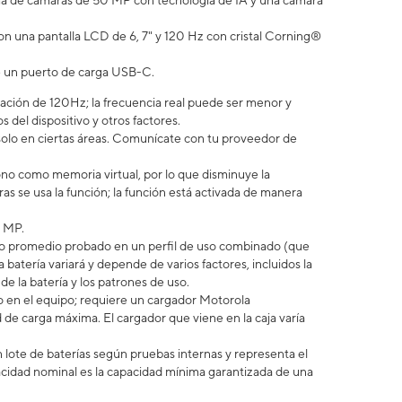
ma de cámaras de 50 MP con tecnología de IA y una cámara
on una pantalla LCD de 6, 7" y 120 Hz con cristal Corning®
ne un puerto de carga USB-C.
ación de 120Hz; la frecuencia real puede ser menor y
 del dispositivo y otros factores.
 solo en ciertas áreas. Comunícate con tu proveedor de
no como memoria virtual, por lo que disminuye la
 se usa la función; la función está activada de manera
8 MP.
uario promedio probado en un perfil de uso combinado (que
 batería variará y depende de varios factores, incluidos la
 de la batería y los patrones de uso.
en el equipo; requiere un cargador Motorola
e carga máxima. El cargador que viene en la caja varía
 lote de baterías según pruebas internas y representa el
idad nominal es la capacidad mínima garantizada de una