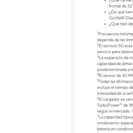
¿Qué cámara 
frontal de 32
¿De qué tama
Gorilla® Glas
¿Qué tipo de
1
Frecuencia mínima 
depende de las limit
2
El servicio 5G est
servicio para obtene
3
La expansión de m
capacidad de almace
predeterminada a m
4
El sensor de 32 MP
5
Todas las afirmaci
incluye el tiempo de
intensidad de la señ
6
El cargador se ve
TurboPower™ de 18 W
según el mercado. Ve
7
La capacidad típic
rendimiento espera
batería en condicio