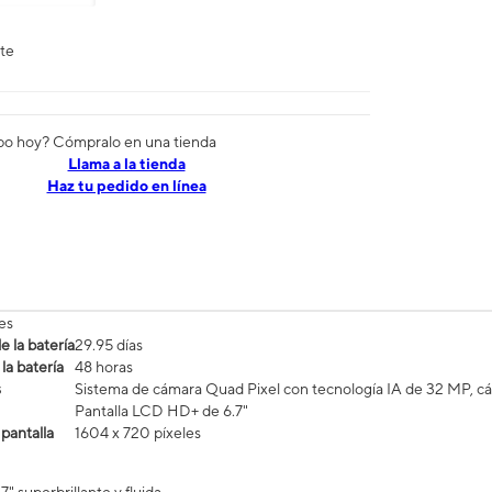
nte
po hoy? Cómpralo en una tienda
​​​​​​​Llama a la tienda
Haz tu pedido en línea
es
 la batería
29.95 días
la batería
48 horas
s
Sistema de cámara Quad Pixel con tecnología IA de 32 MP, c
Pantalla LCD HD+ de 6.7"
 pantalla
1604 x 720 píxeles