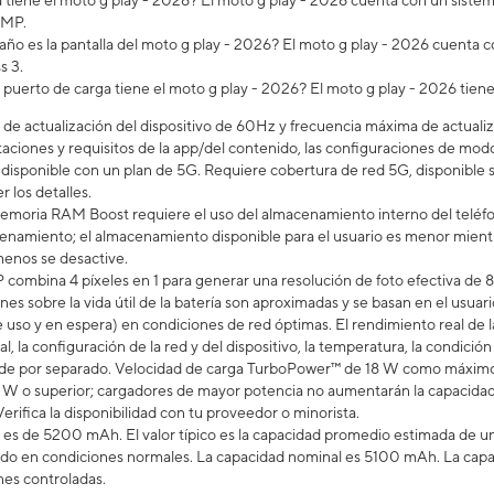
tiene el moto g play - 2026? El moto g play - 2026 cuenta con un siste
 MP.
ño es la pantalla del moto g play - 2026? El moto g play - 2026 cuenta c
s 3.
 puerto de carga tiene el moto g play - 2026? El moto g play - 2026 tie
de actualización del dispositivo de 60Hz y frecuencia máxima de actualiz
aciones y requisitos de la app/del contenido, las configuraciones de modos
á disponible con un plan de 5G. Requiere cobertura de red 5G, disponible
r los detalles.
emoria RAM Boost requiere el uso del almacenamiento interno del teléfo
namiento; el almacenamiento disponible para el usuario es menor mientras
enos se desactive.
 combina 4 píxeles en 1 para generar una resolución de foto efectiva de 
ones sobre la vida útil de la batería son aproximadas y se basan en el us
 uso y en espera) en condiciones de red óptimas. El rendimiento real de la
al, la configuración de la red y del dispositivo, la temperatura, la condición
nde por separado. Velocidad de carga TurboPower™ de 18 W como máximo 
 o superior; cargadores de mayor potencia no aumentarán la capacidad d
rifica la disponibilidad con tu proveedor o minorista.
a es de 5200 mAh. El valor típico es la capacidad promedio estimada de un
do en condiciones normales. La capacidad nominal es 5100 mAh. La capac
nes controladas.