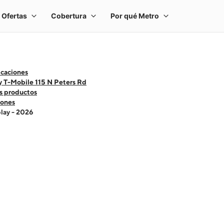
icaciones
y T-Mobile 115 N Peters Rd
s productos
ones
lay - 2026
 one large product image at a time. Use the Previous and Next buttons to