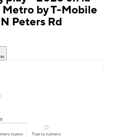
 Metro by T-Mobile
 N Peters Rd
tas
:
o:
úmero nuevo
Trae tu número