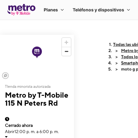
Todas las ub
Metro b
Todos lo
Smartph
moto g p
TIenda minorista autorizada
This carousel shows
Metro by T-Mobile
115 N Peters Rd
Cerrado ahora
Abrir
12:00 p. m. a 6:00 p. m.