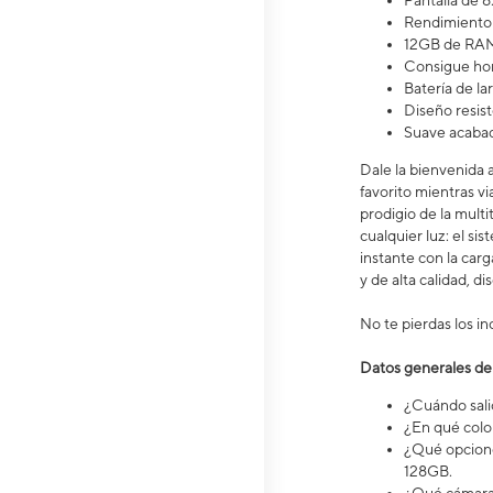
Pantalla de 6.
Rendimiento 
12GB de RAM
Consigue hor
Batería de l
Diseño resist
Suave acaba
Dale la bienvenida 
favorito mientras vi
prodigio de la mult
cualquier luz: el s
instante con la ca
y de alta calidad, d
No te pierdas los in
Datos generales de
¿Cuándo salió
¿En qué color
¿Qué opcione
128GB.