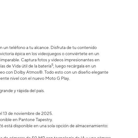
n un teléfono a tu alcance. Disfruta de tu contenido
a victoria épica en los videojuegos o conviértete en un
s imparable. Captura fotos y videos impresionantes en
5
as de Vida útil de la batería
, luego recárgala en un
éreo con Dolby Atmos®. Todo esto con un diseño elegante
uiente nivel con el nuevo Moto G Play.
grande y rápida del país.
a el 13 de noviembre de 2025.
ponible en Pantone Tapestry.
6 está disponible en una sola opción de almacenamiento: