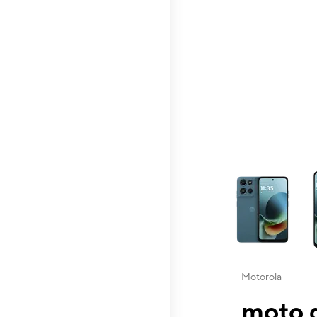
This carousel contai
Motorola
moto g