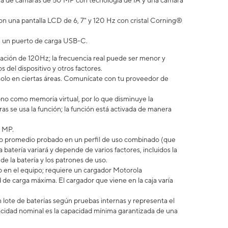
ma de cámaras de 50 MP con tecnología de IA y una cámara
on una pantalla LCD de 6, 7" y 120 Hz con cristal Corning®
ne un puerto de carga USB-C.
ación de 120Hz; la frecuencia real puede ser menor y
 del dispositivo y otros factores.
 solo en ciertas áreas. Comunícate con tu proveedor de
no como memoria virtual, por lo que disminuye la
 se usa la función; la función está activada de manera
8 MP.
uario promedio probado en un perfil de uso combinado (que
 batería variará y depende de varios factores, incluidos la
 de la batería y los patrones de uso.
en el equipo; requiere un cargador Motorola
e carga máxima. El cargador que viene en la caja varía
 lote de baterías según pruebas internas y representa el
idad nominal es la capacidad mínima garantizada de una