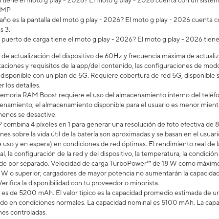
tiene el moto g play - 2026? El moto g play - 2026 cuenta con un siste
 MP.
ño es la pantalla del moto g play - 2026? El moto g play - 2026 cuenta c
s 3.
 puerto de carga tiene el moto g play - 2026? El moto g play - 2026 tie
de actualización del dispositivo de 60Hz y frecuencia máxima de actualiz
aciones y requisitos de la app/del contenido, las configuraciones de modos
á disponible con un plan de 5G. Requiere cobertura de red 5G, disponible
r los detalles.
emoria RAM Boost requiere el uso del almacenamiento interno del teléfo
namiento; el almacenamiento disponible para el usuario es menor mientras
enos se desactive.
 combina 4 píxeles en 1 para generar una resolución de foto efectiva de 
ones sobre la vida útil de la batería son aproximadas y se basan en el us
 uso y en espera) en condiciones de red óptimas. El rendimiento real de la
al, la configuración de la red y del dispositivo, la temperatura, la condición
nde por separado. Velocidad de carga TurboPower™ de 18 W como máximo 
 o superior; cargadores de mayor potencia no aumentarán la capacidad d
rifica la disponibilidad con tu proveedor o minorista.
a es de 5200 mAh. El valor típico es la capacidad promedio estimada de un
do en condiciones normales. La capacidad nominal es 5100 mAh. La capac
nes controladas.