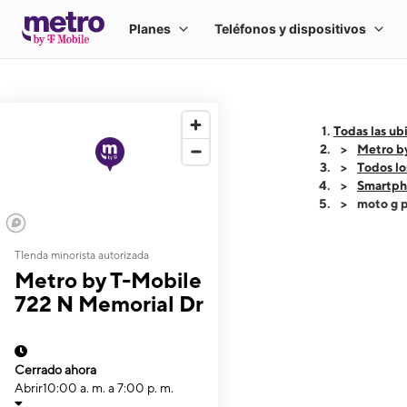
Todas las ub
Metro b
Todos lo
Smartph
moto g p
TIenda minorista autorizada
This carousel shows
Metro by T-Mobile
722 N Memorial Dr
Cerrado ahora
Abrir
10:00 a. m. a 7:00 p. m.