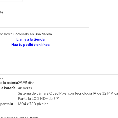
nte
po hoy? Cómpralo en una tienda
​​​​​​​Llama a la tienda
Haz tu pedido en línea
es
 la batería
29.95 días
la batería
48 horas
s
Sistema de cámara Quad Pixel con tecnología IA de 32 MP, c
Pantalla LCD HD+ de 6.7"
 pantalla
1604 x 720 píxeles