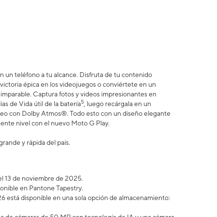
n un teléfono a tu alcance. Disfruta de tu contenido
a victoria épica en los videojuegos o conviértete en un
s imparable. Captura fotos y videos impresionantes en
5
as de Vida útil de la batería
, luego recárgala en un
éreo con Dolby Atmos®. Todo esto con un diseño elegante
uiente nivel con el nuevo Moto G Play.
grande y rápida del país.
a el 13 de noviembre de 2025.
ponible en Pantone Tapestry.
6 está disponible en una sola opción de almacenamiento: