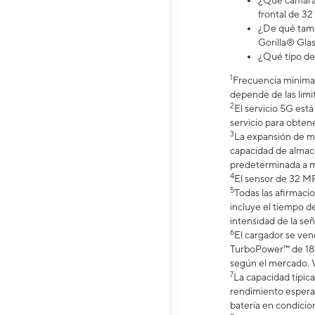
¿Qué cámara 
frontal de 32
¿De qué tama
Gorilla® Glas
¿Qué tipo de
1
Frecuencia mínima 
depende de las limit
2
El servicio 5G est
servicio para obtene
3
La expansión de m
capacidad de almace
predeterminada a m
4
El sensor de 32 MP
5
Todas las afirmaci
incluye el tiempo de
intensidad de la señ
6
El cargador se ve
TurboPower™ de 18 W
según el mercado. Ve
7
La capacidad típic
rendimiento espera
batería en condicio