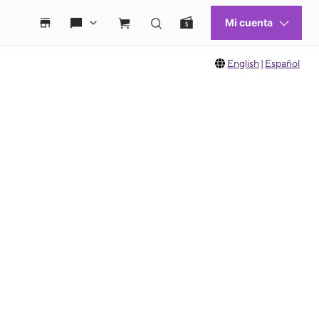
English
|
Español
 move between images, or use the preceding thumbnails carousel to select