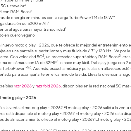
7" superbrillante y fluida
5G ultraveloz²
 con RAM Boost³
as de energía en minutos con la carga TurboPowerTM de 18 W.⁶
arga duración de 5200 mAh⁷
ente al agua para mayor tranquilidad⁸
do en cuero vegano
al nuevo moto g play - 2026, que te ofrece lo mejor del entretenimiento e
1
ajas en una pantalla superbrillante y muy fluida de 6.7" y 120 Hz
. Ve por l
2
3
itarea. Con velocidad 5G
, un procesador superrápido y RAM Boost
, ere
4
istema de cámara con IA de 32MP
lo hace muy fácil. Trabaja y juega con 2 dí
5,6
rga TurboPower™
. Además, escucha música y películas en altavoces est
iseñado para acompañarte en el camino de la vida. Lleva la diversión al sig
creíbles
razr 2026
y
razr fold 2026
, disponibles en la red nacional 5G más 
l moto g play - 2026
 a la venta el motor g play - 2026? El moto g play - 2026 salió a la vent
es está disponible el moto g play - 2026? El moto g play - 2026 está dis
s de almacenamiento ofrece el moto g play - 2026? El moto g play - 202