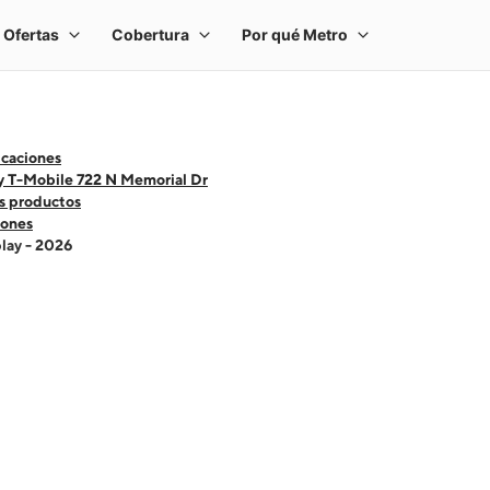
icaciones
y T-Mobile 722 N Memorial Dr
s productos
ones
lay - 2026
 one large product image at a time. Use the Previous and Next buttons to