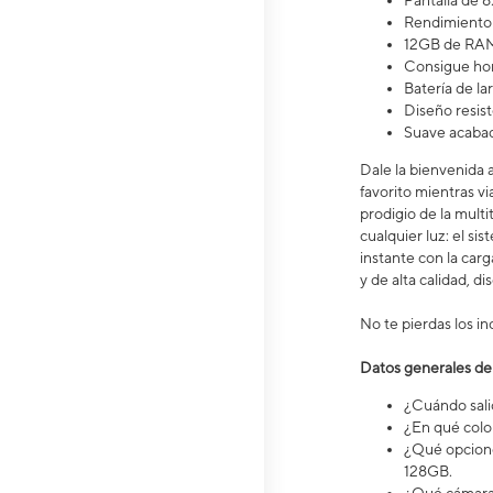
Pantalla de 6.
Rendimiento 
12GB de RAM
Consigue hor
Batería de l
Diseño resist
Suave acaba
Dale la bienvenida 
favorito mientras vi
prodigio de la mult
cualquier luz: el s
instante con la ca
y de alta calidad, d
No te pierdas los in
Datos generales de
¿Cuándo salió
¿En qué color
¿Qué opcione
128GB.