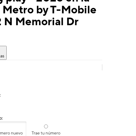
 Metro by T-Mobile
2 N Memorial Dr
tas
:
o:
úmero nuevo
Trae tu número