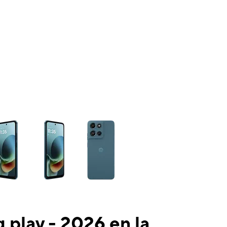
ns a column of small thumbnails. Selecting a thumbnail will change the mai
 play - 2026 en la