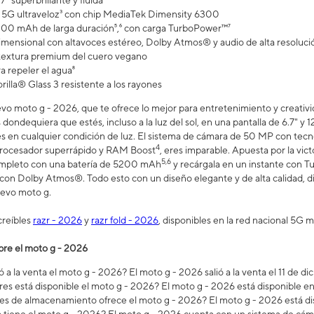
7" superbrillante y fluida¹
5G ultraveloz³ con chip MediaTek Dimensity 6300
200 mAh de larga duración⁵,⁶ con carga TurboPower™⁷
imensional con altavoces estéreo, Dolby Atmos® y audio de alta resoluci
 textura premium del cuero vegano
a repeler el agua⁸
illa® Glass 3 resistente a los rayones
o moto g - 2026, que te ofrece lo mejor para entretenimiento y creativid
dondequiera que estés, incluso a la luz del sol, en una pantalla de 6.7" y 1
s en cualquier condición de luz. El sistema de cámara de 50 MP con tecnolo
4
procesador superrápido y RAM Boost
, eres imparable. Apuesta por la vict
5,6
ompleto con una batería de 5200 mAh
y recárgala en un instante con 
 con Dolby Atmos®. Todo esto con un diseño elegante y de alta calidad, d
uevo moto g.
creíbles
razr - 2026
y
razr fold - 2026
, disponibles en la red nacional 5G m
bre el moto g - 2026
 a la venta el moto g - 2026? El moto g - 2026 salió a la venta el 11 de d
res está disponible el moto g - 2026? El moto g - 2026 está disponible
s de almacenamiento ofrece el moto g - 2026? El moto g - 2026 está di