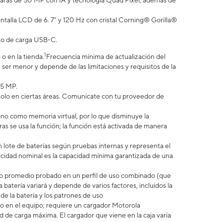
cámaras de 50 MP con IA y tecnología Quad Pixel, además de
talla LCD de 6. 7" y 120 Hz con cristal Corning® Gorilla®
rto de carga USB-C.
1
o en la tienda.
Frecuencia mínima de actualización del
ser menor y depende de las limitaciones y requisitos de la
.5 MP.
 solo en ciertas áreas. Comunícate con tu proveedor de
no como memoria virtual, por lo que disminuye la
 se usa la función; la función está activada de manera
 lote de baterías según pruebas internas y representa el
idad nominal es la capacidad mínima garantizada de una
uario promedio probado en un perfil de uso combinado (que
 batería variará y depende de varios factores, incluidos la
 de la batería y los patrones de uso
 en el equipo; requiere un cargador Motorola
e carga máxima. El cargador que viene en la caja varía