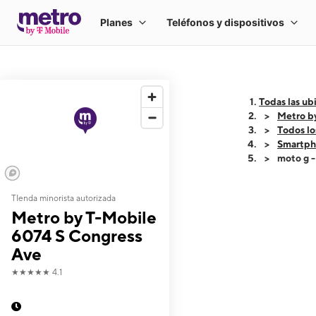
Todas las ub
Metro b
Todos lo
Smartph
moto g 
TIenda minorista autorizada
This carousel shows
Metro by T-Mobile
6074 S Congress
Ave
★★★★★
4.1