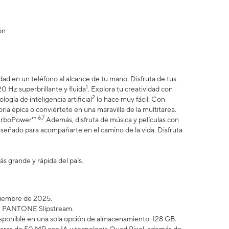
ón
ad en un teléfono al alcance de tu mano. Disfruta de tus
1
20 Hz superbrillante y fluida
. Explora tu creatividad con
2
gía de inteligencia artificial
lo hace muy fácil. Con
oria épica o conviértete en una maravilla de la multitarea.
6,7
TurboPower™.
Además, disfruta de música y películas con
iseñado para acompañarte en el camino de la vida. Disfruta
ás grande y rápida del país.
iciembre de 2025.
 en PANTONE Slipstream.
sponible en una sola opción de almacenamiento: 128 GB.