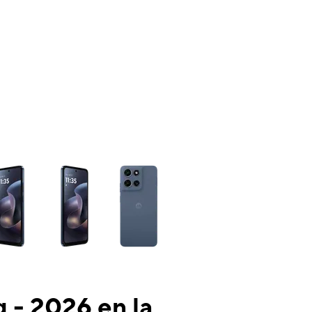
ns a column of small thumbnails. Selecting a thumbnail will change the mai
 - 2026 en la