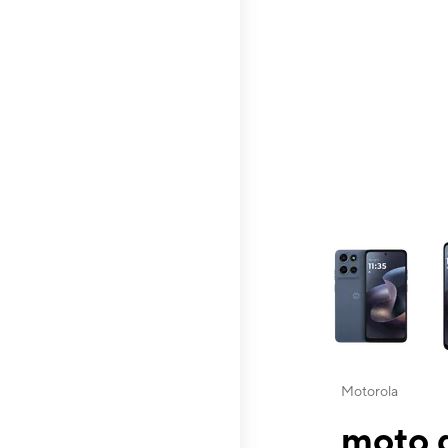
This carousel contai
Motorola
moto g