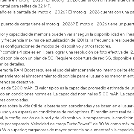
iene el moto g - 2026? ​​​​​​​El moto g - 2026 cuenta con un sistema de 
ontal para selfies de 32 MP.
ño es la pantalla del moto g - 2026? El moto g - 2026 cuenta con una pan
 puerto de carga tiene el moto g - 2026? El moto g - 2026 tiene un pue
lor y capacidad de memoria pueden variar según la disponibilidad en línea 
 y frecuencia máxima de actualización de 120Hz; la frecuencia real puede 
las configuraciones de modos del dispositivo y otros factores.
 combina 4 píxeles en 1, para lograr una resolución de foto efectiva de 12
á disponible con un plan de 5G. Requiere cobertura de red 5G, disponible
r los detalles.
emoria RAM Boost requiere el uso del almacenamiento interno del teléfo
namiento; el almacenamiento disponible para el usuario es menor mientras
enos se desactive.
a es de 5200 mAh. El valor típico es la capacidad promedio estimada de un
do en condiciones normales. La capacidad nominal es 5100 mAh. La capac
nes controladas.
ones sobre la vida útil de la batería son aproximadas y se basan en el us
 uso y en espera) en condiciones de red óptimas. El rendimiento real de la
al, la configuración de la red y del dispositivo, la temperatura, la condición
nde por separado. Velocidad de carga TurboPower™ de 30 W como máximo
W o superior; cargadores de mayor potencia no aumentarán la capacidad d