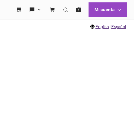
English
|
Español
 move between images, or use the preceding thumbnails carousel to select