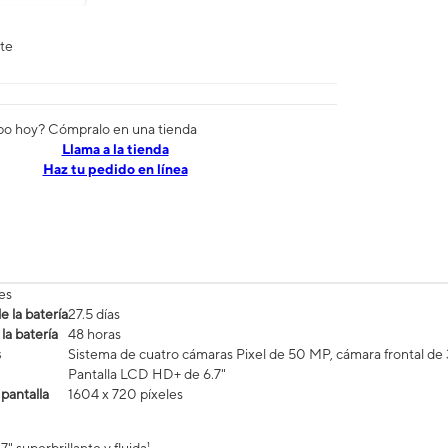
nte
po hoy? Cómpralo en una tienda
​​​​​​​Llama a la tienda
Haz tu pedido en línea
es
 la batería
27.5 días
la batería
48 horas
s
Sistema de cuatro cámaras Pixel de 50 MP, cámara frontal d
Pantalla LCD HD+ de 6.7"
 pantalla
1604 x 720 píxeles