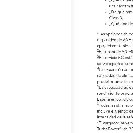
¿Qué cámara t
una cámara fr
¿De qué tama
Glass 3.
¿Qué tipo de
*Las opciones de co
dispositivo de 60Hz
app/del contenido, 
2
El sensor de 50 MP
3
El servicio 5G est
servicio para obtene
4
La expansión de m
capacidad de almace
predeterminada a m
5
La capacidad típic
rendimiento espera
batería en condicio
6
Todas las afirmaci
incluye el tiempo de
intensidad de la señ
7
El cargador se ve
TurboPower™ de 30 