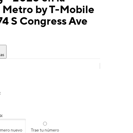
 Metro by T-Mobile
74 S Congress Ave
tas
:
o:
úmero nuevo
Trae tu número