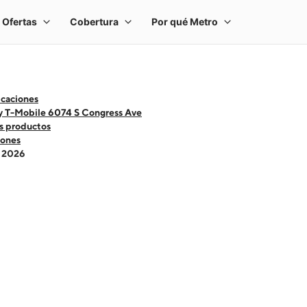
icaciones
y T-Mobile 6074 S Congress Ave
s productos
ones
- 2026
 one large product image at a time. Use the Previous and Next buttons to