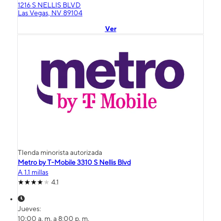
1216 S NELLIS BLVD
Las Vegas, NV 89104
Ver
TIenda minorista autorizada
Metro by T-Mobile 3310 S Nellis Blvd
A 1.1 millas
4.1
Jueves:
10:00 a. m. a 8:00 p. m.