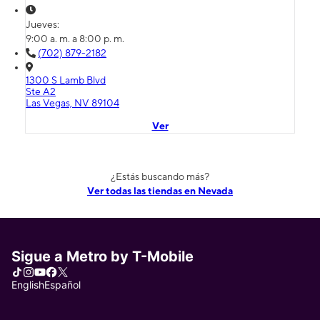
Jueves:
9:00 a. m. a 8:00 p. m.
(702) 879-2182
1300 S Lamb Blvd
Ste A2
Las Vegas, NV 89104
Ver
¿Estás buscando más?
Ver todas las tiendas en Nevada