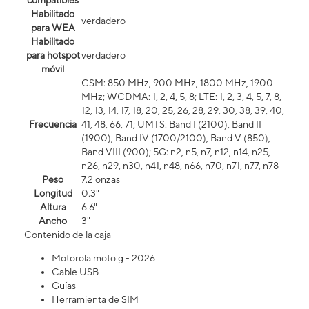
compatibles
Habilitado
verdadero
para WEA
Habilitado
para hotspot
verdadero
móvil
GSM: 850 MHz, 900 MHz, 1800 MHz, 1900
MHz; WCDMA: 1, 2, 4, 5, 8; LTE: 1, 2, 3, 4, 5, 7, 8,
12, 13, 14, 17, 18, 20, 25, 26, 28, 29, 30, 38, 39, 40,
Frecuencia
41, 48, 66, 71; UMTS: Band I (2100), Band II
(1900), Band IV (1700/2100), Band V (850),
Band VIII (900); 5G: n2, n5, n7, n12, n14, n25,
n26, n29, n30, n41, n48, n66, n70, n71, n77, n78
Peso
7.2 onzas
Longitud
0.3"
Altura
6.6"
Ancho
3"
Contenido de la caja
Motorola moto g - 2026
Cable USB
Guías
Herramienta de SIM