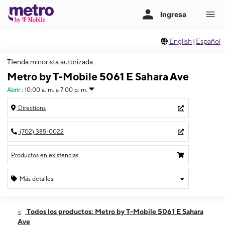
English
|
Español
TIenda minorista autorizada
Metro by T-Mobile 5061 E Sahara Ave
Abrir
:
10:00 a. m. a 7:00 p. m.
Directions
(702) 385-0022
Productos en existencias
Más detalles
Abrir
Jueves:
10:00 a. m. a 7:00 p. m.
Todos los productos: Metro by T-Mobile 5061 E Sahara
Viernes:
10:00 a. m. a 7:00 p. m.
Ave