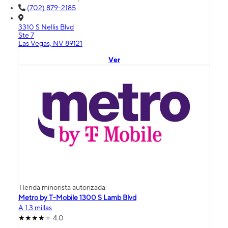
(702) 879-2185
3310 S Nellis Blvd
Ste 7
Las Vegas, NV 89121
Ver
TIenda minorista autorizada
Metro by T-Mobile 1300 S Lamb Blvd
A 1.3 millas
4.0