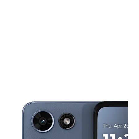
Sábado:
10:00 a. m. a 6:00 p. m.
Domingo:
11:00 a. m. a 4:00 p. m.
Lunes:
10:00 a. m. a 7:00 p. m.
This carousel shows one large product image at a time. Use the Pre
Martes:
10:00 a. m. a 7:00 p. m.
Miérc:
10:00 a. m. a 7:00 p. m.
5061 E Sahara Ave Ste 1E Las Vegas, NV 89142