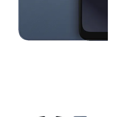
This carousel contains a column of small thumbnails. Selecting a thu