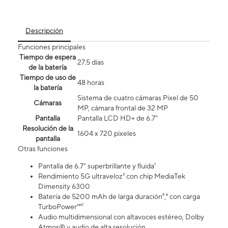
Descripción
Funciones principales
Tiempo de espera
27.5 días
de la batería
Tiempo de uso de
48 horas
la batería
Sistema de cuatro cámaras Pixel de 50
Cámaras
MP, cámara frontal de 32 MP
Pantalla
Pantalla LCD HD+ de 6.7"
Resolución de la
1604 x 720 píxeles
pantalla
Otras funciones
Pantalla de 6.7" superbrillante y fluida¹
Rendimiento 5G ultraveloz³ con chip MediaTek
Dimensity 6300
Batería de 5200 mAh de larga duración⁵,⁶ con carga
TurboPower™⁷
Audio multidimensional con altavoces estéreo, Dolby
Atmos® y audio de alta resolución