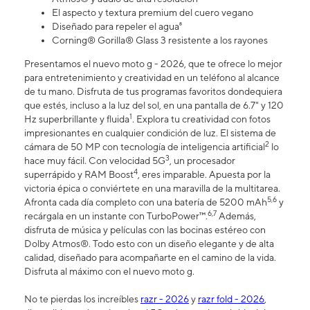
El aspecto y textura premium del cuero vegano
Diseñado para repeler el agua⁸
Corning® Gorilla® Glass 3 resistente a los rayones
Presentamos el nuevo moto g - 2026, que te ofrece lo mejor
para entretenimiento y creatividad en un teléfono al alcance
de tu mano. Disfruta de tus programas favoritos dondequiera
que estés, incluso a la luz del sol, en una pantalla de 6.7" y 120
1
Hz superbrillante y fluida
. Explora tu creatividad con fotos
impresionantes en cualquier condición de luz. El sistema de
2
cámara de 50 MP con tecnología de inteligencia artificial
lo
3
hace muy fácil. Con velocidad 5G
, un procesador
4
superrápido y RAM Boost
, eres imparable. Apuesta por la
victoria épica o conviértete en una maravilla de la multitarea.
5,6
Afronta cada día completo con una batería de 5200 mAh
y
6,7
recárgala en un instante con TurboPower™.
Además,
disfruta de música y películas con las bocinas estéreo con
Dolby Atmos®. Todo esto con un diseño elegante y de alta
calidad, diseñado para acompañarte en el camino de la vida.
Disfruta al máximo con el nuevo moto g.
No te pierdas los increíbles
razr - 2026
y
razr fold - 2026
,