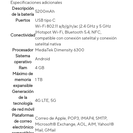
Especificaciones adicionales
Descripción
5200mAh
de la batería
Puertos
USB tipo C
Wi-Fi 802.11 a/b/g/n/ac |2.4 GHz y 5 GHz
|Hotspot Wi-Fi, Bluetooth 5.4, NFC,
Conectividad
compatible con conexión satelital y conexión
satelital nativa
Procesador
MediaTek Dimensity 6300
Sistema
Android
operativo
Ram
4 GB
Máximo de
memoria
1 TB
expansible
Generación
de la
4G LTE, 5G
tecnología
de red móvil
Plataformas
Correo de Apple, POP3, IMAP4, SMTP,
de correo
Microsoft® Exchange, AOL, AIM, Yahoo!®
electrónico
Mail, GMail