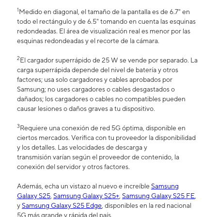
1
Medido en diagonal, el tamaño de la pantalla es de 6.7" en
todo el rectángulo y de 6.5" tomando en cuenta las esquinas
redondeadas. El área de visualización real es menor por las
esquinas redondeadas y el recorte de la cámara.
2
El cargador superrápido de 25 W se vende por separado. La
carga superrápida depende del nivel de batería y otros
factores; usa solo cargadores y cables aprobados por
Samsung; no uses cargadores o cables desgastados o
dañados; los cargadores o cables no compatibles pueden
causar lesiones o daños graves a tu dispositivo.
3
Requiere una conexión de red 5G óptima, disponible en
ciertos mercados. Verifica con tu proveedor la disponibilidad
y los detalles. Las velocidades de descarga y
transmisión varían según el proveedor de contenido, la
conexión del servidor y otros factores.
Además, echa un vistazo al nuevo e increíble
Samsung
Galaxy S25
,
Samsung Galaxy S25+
,
Samsung Galaxy S25 FE
,
y
Samsung Galaxy S25 Edge
, disponibles en la red nacional
5G más grande y rápida del país.