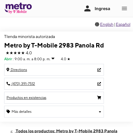
English
|
Español
TIenda minorista autorizada
Metro by T-Mobile 2983 Panola Rd
★★★★★
4.0
Abrir
:
9:00 a. m. a 8:00 p. m.
4.0
★
Directions
(470) 391-7512
Productos en existencias
Más detalles
Abrir
Jueves:
9:00 a. m. a 8:00 p. m.
Todos los productos: Metro by T-Mobile 2983 Panola