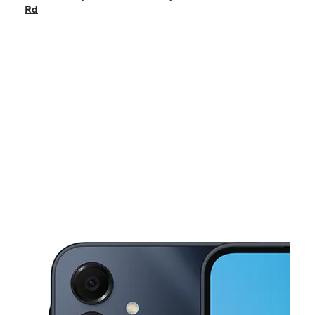
Viernes:
9:00 a. m. a 8:00 p. m.
Rd
Sábado:
9:00 a. m. a 8:00 p. m.
Domingo:
11:00 a. m. a 5:00 p. m.
Lunes:
9:00 a. m. a 8:00 p. m.
This carousel shows one large product image at a time. Use the Pre
Martes:
9:00 a. m. a 8:00 p. m.
Miérc:
9:00 a. m. a 8:00 p. m.
2983 Panola Rd Ste B Lithonia, GA 30038