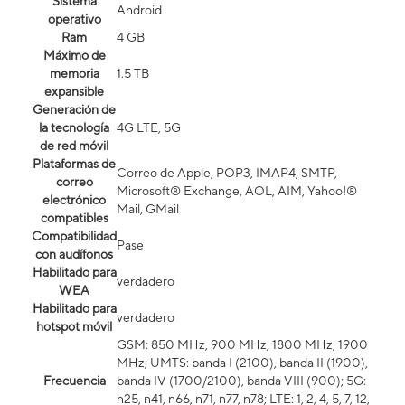
Sistema
Android
operativo
Ram
4 GB
Máximo de
memoria
1.5 TB
expansible
Generación de
la tecnología
4G LTE, 5G
de red móvil
Plataformas de
Correo de Apple, POP3, IMAP4, SMTP,
correo
Microsoft® Exchange, AOL, AIM, Yahoo!®
electrónico
Mail, GMail
compatibles
Compatibilidad
Pase
con audífonos
Habilitado para
verdadero
WEA
Habilitado para
verdadero
hotspot móvil
GSM: 850 MHz, 900 MHz, 1800 MHz, 1900
MHz; UMTS: banda I (2100), banda II (1900),
Frecuencia
banda IV (1700/2100), banda VIII (900); 5G:
n25, n41, n66, n71, n77, n78; LTE: 1, 2, 4, 5, 7, 12,