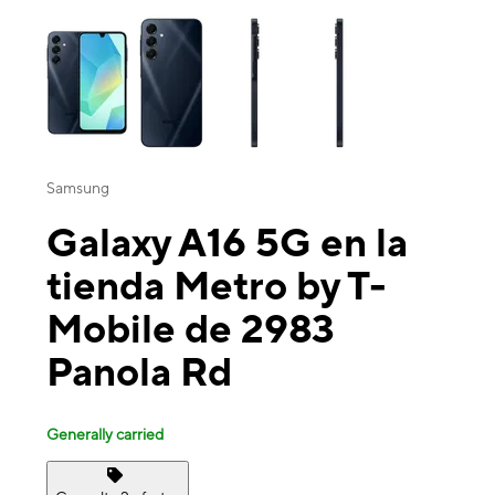
This carousel contains a column of small thumbnails. Selecting a thu
Samsung
Galaxy A16 5G en la
tienda Metro by T-
Mobile de 2983
Panola Rd
Generally carried