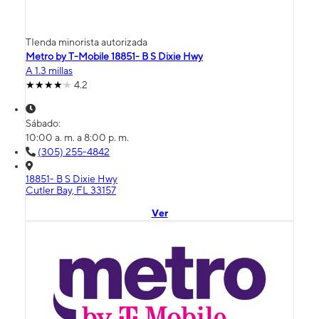
TIenda minorista autorizada
Metro by T-Mobile 18851- B S Dixie Hwy
A 1.3 millas
4.2
Sábado:
10:00 a. m. a 8:00 p. m.
(305) 255-4842
18851- B S Dixie Hwy
Cutler Bay, FL 33157
Ver