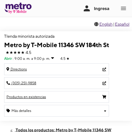
English
|
Español
TIenda minorista autorizada
Metro by T-Mobile 11346 SW 184th St
★★★★★
4.5
Abrir
:
9:00 a. m. a 9:00 p. m.
4.5
★
Directions
(305) 251-9858
Productos en existencias
Más detalles
Abrir
Sábado:
9:00 a. m. a 9:00 p. m.
Todos los productos: Metro by T-Mobile 11346 SW