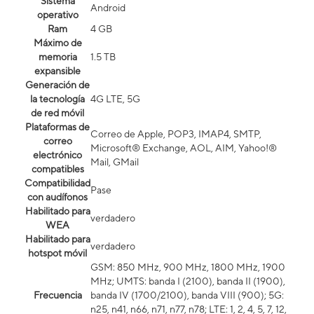
Sistema
Android
operativo
Ram
4 GB
Máximo de
memoria
1.5 TB
expansible
Generación de
la tecnología
4G LTE, 5G
de red móvil
Plataformas de
Correo de Apple, POP3, IMAP4, SMTP,
correo
Microsoft® Exchange, AOL, AIM, Yahoo!®
electrónico
Mail, GMail
compatibles
Compatibilidad
Pase
con audífonos
Habilitado para
verdadero
WEA
Habilitado para
verdadero
hotspot móvil
GSM: 850 MHz, 900 MHz, 1800 MHz, 1900
MHz; UMTS: banda I (2100), banda II (1900),
Frecuencia
banda IV (1700/2100), banda VIII (900); 5G:
n25, n41, n66, n71, n77, n78; LTE: 1, 2, 4, 5, 7, 12,