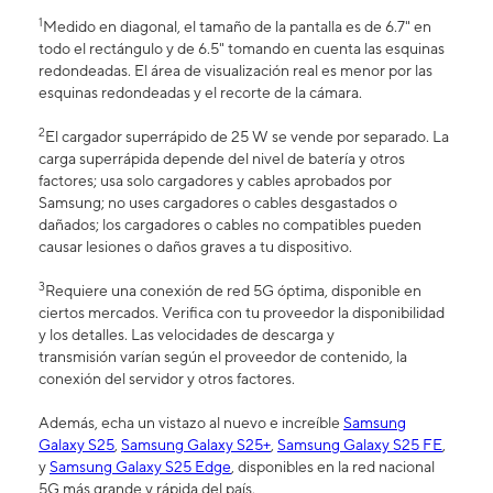
1
Medido en diagonal, el tamaño de la pantalla es de 6.7" en
todo el rectángulo y de 6.5" tomando en cuenta las esquinas
redondeadas. El área de visualización real es menor por las
esquinas redondeadas y el recorte de la cámara.
2
El cargador superrápido de 25 W se vende por separado. La
carga superrápida depende del nivel de batería y otros
factores; usa solo cargadores y cables aprobados por
Samsung; no uses cargadores o cables desgastados o
dañados; los cargadores o cables no compatibles pueden
causar lesiones o daños graves a tu dispositivo.
3
Requiere una conexión de red 5G óptima, disponible en
ciertos mercados. Verifica con tu proveedor la disponibilidad
y los detalles. Las velocidades de descarga y
transmisión varían según el proveedor de contenido, la
conexión del servidor y otros factores.
Además, echa un vistazo al nuevo e increíble
Samsung
Galaxy S25
,
Samsung Galaxy S25+
,
Samsung Galaxy S25 FE
,
y
Samsung Galaxy S25 Edge
, disponibles en la red nacional
5G más grande y rápida del país.