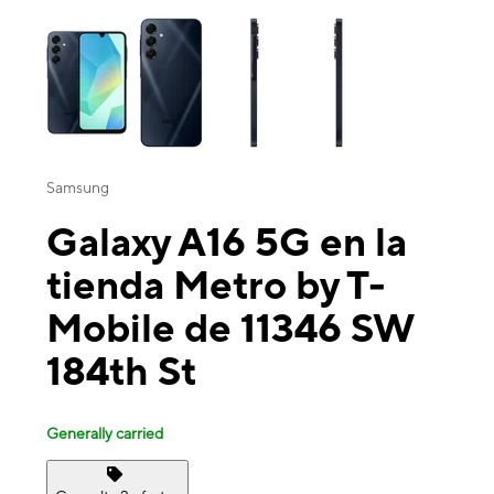
This carousel contains a column of small thumbnails. Selecting a thu
Samsung
Galaxy A16 5G en la
tienda Metro by T-
Mobile de 11346 SW
184th St
Generally carried