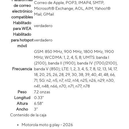
Correo de Apple, POP3, IMAP4, SMTP,
de correo
Microsoft® Exchange, AOL, AIM, Yahoo!®
electrónico
Mail, GMail
compatibles
Habilitado
verdadero
para WEA
Habilitado
para hotspot
verdadero
móvil
GSM: 850 MHz, 900 MHz, 1800 MHz, 1900
MHz; WCDMA: 1, 2, 4, 5, 8; UMTS: banda I
(2100), banda II (1900), banda IV (1700/2100),
Frecuencia
banda V (850); LTE: 1, 2, 3, 4, 5, 7, 8, 12, 13, 14, 17,
18, 20, 25, 26, 28, 29, 30, 38, 39, 40, 41, 48, 66,
71; 5G: n2, n5, n7, n12, n14, n25, n26, n29, n30,
n41, n48, n66, n70, n71, n77, n78
Peso
7.2 onzas
Longitud
0.33"
Altura
6.58"
Ancho
3"
Contenido de la caja
Motorola moto g play - 2026