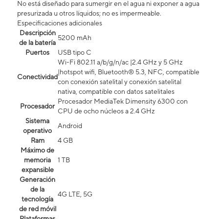
No está diseñado para sumergir en el agua ni exponer a agua
presurizada u otros líquidos; no es impermeable.
Especificaciones adicionales
Descripción
5200 mAh
de la batería
Puertos
USB tipo C
Wi-Fi 802.11 a/b/g/n/ac |2.4 GHz y 5 GHz
|hotspot wifi, Bluetooth® 5.3, NFC, compatible
Conectividad
con conexión satelital y conexión satelital
nativa, compatible con datos satelitales
Procesador MediaTek Dimensity 6300 con
Procesador
CPU de ocho núcleos a 2.4 GHz
Sistema
Android
operativo
Ram
4 GB
Máximo de
memoria
1 TB
expansible
Generación
de la
4G LTE, 5G
tecnología
de red móvil
Plataformas