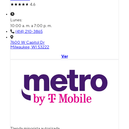
4.6
Lunes:
10:00 a. m. a 7:00 p. m.
(414) 210-3865
7600 W Capitol Dr
Milwaukee, WI 53222
Ver
TIenda minorista autorizada