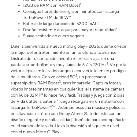
12GB de RAM con RAM Boost³
Consigue horas de energía en minutos con la carga
TurboPowerTM de 18 W.⁶
Batería de larga duración de 5200 mAh⁷
Diseño resistente al agua para mayor tranquilidad⁸
Suave acabado en cuero vegano
Dale la bienvenida al nuevo moto g play - 2026, que te ofrece
lo mejor del entretenimiento en un teléfono a tu alcance.
Disfruta de tu contenido favorito mientras viajas en una
1
pantalla superbrillante y muy fluida de 6.7" y 120 Hz
. Ve por la
victoria épica en los videojuegos o conviértete en un prodigio
2
de la multitarea. Con velocidad 5G
, un procesador
3
superrápido y RAM Boost
, eres imparable. Captura fotos y
videos impresionantes en cualquier luz: el sistema de cámara
4
con IA de 32MP
lo hace muy fácil. Trabaja y juega con 2 días
5
de Vida útil de la batería
, luego recárgala en un instante con
5,6
la carga TurboPower™
. Además, escucha música y películas
en altavoces estéreo con Dolby Atmos®. Todo esto con un
diseño elegante y de alta calidad, diseñado para acompañarte
en el camino de la vida. Lleva la diversión al siguiente nivel
con el nuevo Moto G Play.