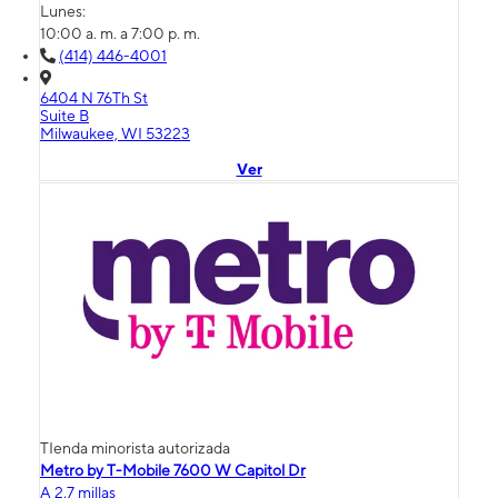
Lunes:
10:00 a. m. a 7:00 p. m.
(414) 446-4001
6404 N 76Th St
Suite B
Milwaukee, WI 53223
Ver
TIenda minorista autorizada
Metro by T-Mobile 7600 W Capitol Dr
A 2.7 millas