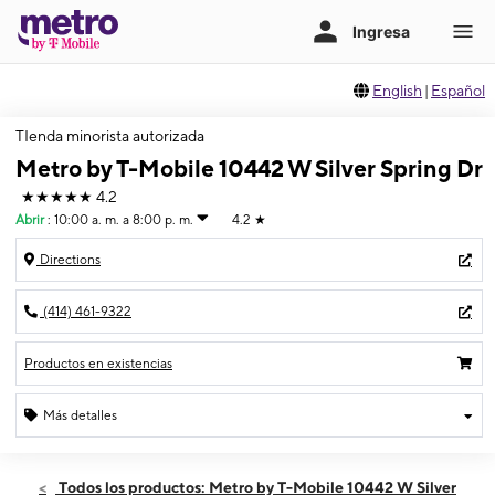
English
|
Español
TIenda minorista autorizada
Metro by T-Mobile 10442 W Silver Spring Dr
★★★★★
4.2
Abrir
:
10:00 a. m. a 8:00 p. m.
4.2
★
Directions
(414) 461-9322
Productos en existencias
Más detalles
Abrir
Lunes:
10:00 a. m. a 8:00 p. m.
Todos los productos: Metro by T-Mobile 10442 W Silver