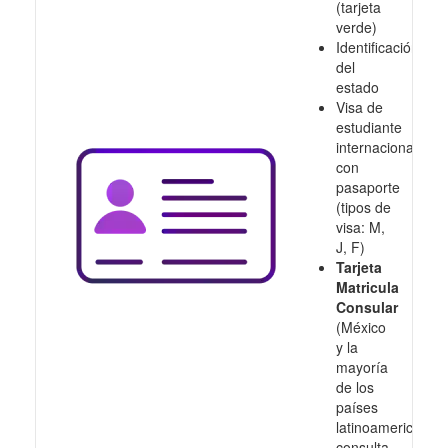
(tarjeta
verde)
Identificación
del
estado
Visa de
estudiante
internacional
con
pasaporte
(tipos de
visa: M,
J, F)
Tarjeta
Matricula
Consular
(México
y la
mayoría
de los
países
latinoamericanos,
consulta