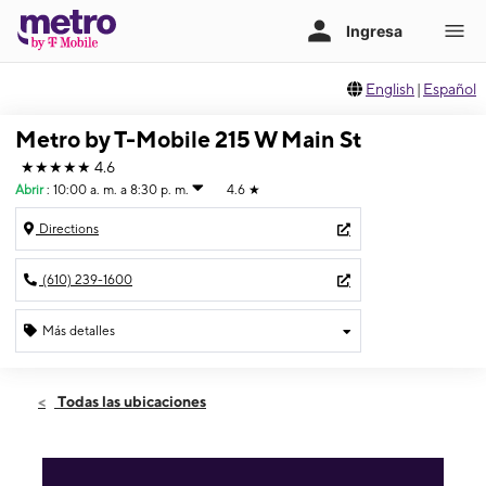
English
|
Español
Metro by T-Mobile 215 W Main St
★★★★★
4.6
Abrir
:
10:00 a. m. a 8:30 p. m.
4.6
★
Directions
(610) 239-1600
Más detalles
Abrir
Viernes:
10:00 a. m. a 8:30 p. m.
Todas las ubicaciones
Sábado:
11:00 a. m. a 8:30 p. m.
Domingo:
12:00 p. m. a 7:00 p. m.
Lunes:
10:00 a. m. a 8:30 p. m.