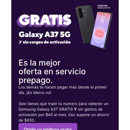
Martes:
10:00 a. m. a 8:30 p. m.
Miérc:
10:00 a. m. a 8:30 p. m.
Jueves:
10:00 a. m. a 8:30 p. m.
215 W Main St Ste 100 Norristown, PA 19401
Es la mejor
oferta en servicio
prepago.
Los demás te hacen pagar más desde el primer
día. ¡En Metro no!
Solo tienes que traer tu número para obtener un
Samsung Galaxy A37 GRATIS
Y
sin gastos de
activación por $40 al mes. Eso supone un ahorro
de $450.
Obtén un teléfono gratis