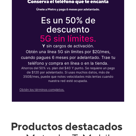
Es un 50% de
descuento
5G sin límites.
Y
sin cargos de activación.
Obtén una línea 5G sin límites por $20/mes,
cuando pagues 6 meses por adelantado. Trae tu
teléfono y compra en línea o en la tienda.
Ahorros del 50% vs. plan del $40 Y punto. Se requiere un pago
de $120 por adelantado. Si usas muchos datos, más de
35GB/mes, puede que notes velocidades más lentas cuando
nuestra red esté ocupada.
Obtén los términos completos.
Productos destacados