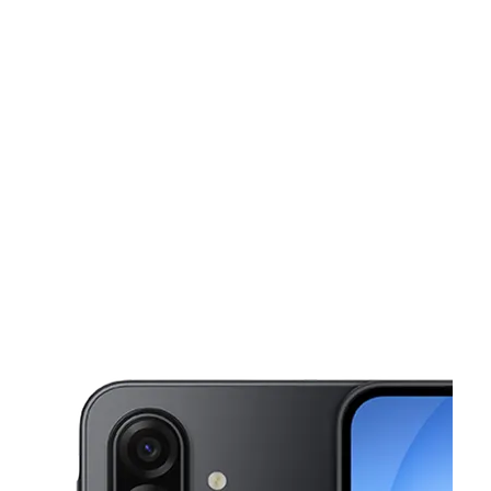
Sábado:
10:00 a. m. a 8:00 p. m.
Domingo:
12:00 p. m. a 5:00 p. m.
Lunes:
10:00 a. m. a 8:00 p. m.
This carousel shows one large product image at a time. Use the Pre
Martes:
10:00 a. m. a 8:00 p. m.
Miérc:
10:00 a. m. a 8:00 p. m.
9870 W 87th St Overland Park, KS 66212