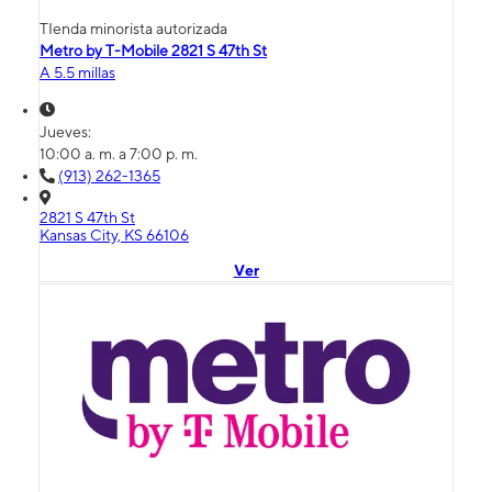
TIenda minorista autorizada
Metro by T-Mobile 2821 S 47th St
A 5.5 millas
Jueves:
10:00 a. m. a 7:00 p. m.
(913) 262-1365
2821 S 47th St
Kansas City, KS 66106
Ver