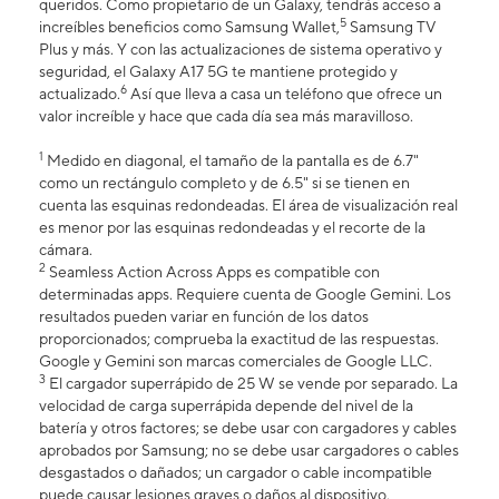
queridos. Como propietario de un Galaxy, tendrás acceso a
5
increíbles beneficios como Samsung Wallet,
Samsung TV
Plus y más. Y con las actualizaciones de sistema operativo y
seguridad, el Galaxy A17 5G te mantiene protegido y
6
actualizado.
Así que lleva a casa un teléfono que ofrece un
valor increíble y hace que cada día sea más maravilloso.
1
Medido en diagonal, el tamaño de la pantalla es de 6.7"
como un rectángulo completo y de 6.5" si se tienen en
cuenta las esquinas redondeadas. El área de visualización real
es menor por las esquinas redondeadas y el recorte de la
cámara.
2
Seamless Action Across Apps es compatible con
determinadas apps. Requiere cuenta de Google Gemini. Los
resultados pueden variar en función de los datos
proporcionados; comprueba la exactitud de las respuestas.
Google y Gemini son marcas comerciales de Google LLC.
3
El cargador superrápido de 25 W se vende por separado. La
velocidad de carga superrápida depende del nivel de la
batería y otros factores; se debe usar con cargadores y cables
aprobados por Samsung; no se debe usar cargadores o cables
desgastados o dañados; un cargador o cable incompatible
puede causar lesiones graves o daños al dispositivo.