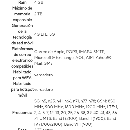
Ram
4 GB
Máximo de
memoria
2 TB
expansible
Generación
de la
4G LTE, 5G
tecnología
de red móvil
Plataformas
Correo de Apple, POP3, IMAP4, SMTP,
de correo
Microsoft® Exchange, AOL, AIM, Yahoo!®
electrónico
Mail, GMail
compatibles
Habilitado
verdadero
para WEA
Habilitado
para hotspot
verdadero
móvil
5G: n5, n25, n41, n66, n71, n77, n78; GSM: 850
MHz, 900 MHz, 1800 MHz, 1900 MHz; LTE: 1,
Frecuencia
2, 4, 5, 7, 12, 13, 20, 25, 26, 38, 39, 40, 41, 48, 66,
71; UMTS: Band I (2100), Band II (1900), Band
IV (1700/2100), Band VIII (900)