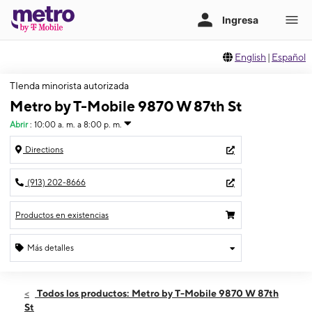
English
|
Español
TIenda minorista autorizada
Metro by T-Mobile 9870 W 87th St
Abrir
:
10:00 a. m. a 8:00 p. m.
Directions
(913) 202-8666
Productos en existencias
Más detalles
Abrir
Jueves:
10:00 a. m. a 8:00 p. m.
Todos los productos: Metro by T-Mobile 9870 W 87th
Viernes:
10:00 a. m. a 8:00 p. m.
St