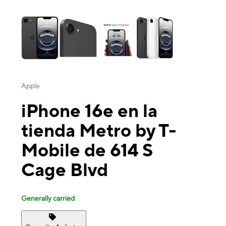
This carousel contains a column of small thumbnails. Selecting a thu
Apple
iPhone 16e en la
tienda Metro by T-
Mobile de 614 S
Cage Blvd
Generally carried