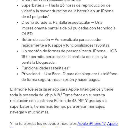
Superbatería — Hasta 26 horas de reproducción de
video² y la mayor duración de la batería en un iPhone
de 6.1 pulgadas³
Diseño duradero. Pantalla espectacular — Una
impresionante pantalla de 6.1 pulgadas con tecnología
OLED
Botón de acción — Personalízalo para acceder
rápidamente a tus apps y funcionalidades favoritas
Un montón de formas de personalizar tu iPhone — iOS
18 te permite personalizar la pantalla de inicio y la
pantalla bloqueada.
Funcionalidades satelitales⁴
Privacidad — Usa Face ID para desbloquear tu teléfono
de forma segura, iniciar sesión y hacer pagos.
El iPhone 16e está diseñado para Apple Intelligence y tiene
1
toda la potencia del chip A18.
Toma fotos en superalta
resolución con la cámara Fusion de 48 MP. Y gracias a la
superbatería, tienes más tiempo para enviar mensajes,
navegar y mucho más.
Y no te pierdas los nuevos e increíbles
Apple iPhone 17
,
Apple