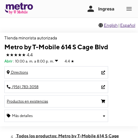
English
|
Español
TIenda minorista autorizada
Metro by T-Mobile 614 S Cage Blvd
★★★★★
4.4
Abrir
:
10:00 a. m. a 8:00 p. m.
4.4
★
Directions
(956) 783-3058
Productos en existencias
Más detalles
Abrir
Sábado:
10:00 a. m. a 8:00 p. m.
Todos los productos: Metro by T-Mobile 614 S Cage