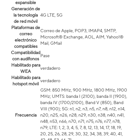
expansible
Generación de
la tecnología
4G LTE, 5G
de red móvil
Plataformas de
Correo de Apple, POP3, IMAP4, SMTP,
correo
Microsoft® Exchange, AOL, AIM, Yahoo!®
electrónico
Mail, GMail
compatibles
Compatibilidad
Pase
con audífonos
Habilitado para
verdadero
WEA
Habilitado para
verdadero
hotspot móvil
GSM: 850 MHz, 900 MHz, 1800 MHz, 1900
MHz; UMTS: banda I (2100), banda II (1900),
banda IV (1700/2100), Band V (850), Band
VIII (900); 5G: n1, n2, n3, n5, n7, n8, n12, n14,
Frecuencia
n20, n25, n26, n28, n29, n30, n38, n40, n41,
n48, n53, n66, n70, n71, n75, n76, n77, n78,
n79; LTE: 1, 2, 3, 4, 5, 7, 8, 12, 13, 14, 17, 18, 19,
20, 25, 26, 28, 29, 30, 32, 34, 38, 39, 40, 41,