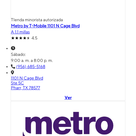
TIenda minorista autorizada
Metro by T-Mobile 1101 N Cage Blvd
A 1.1 millas
4.5
Sábado:
9:00 a. m. a 8:00 p. m.
(956) 685-5168
1101 N Cage Blvd
Ste 5C
Pharr, TX 78577
Ver