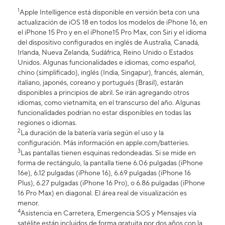
1
Apple Intelligence está disponible en versión beta con una
actualización de iOS 18 en todos los modelos de iPhone 16, en
el iPhone 15 Pro y en el iPhone15 Pro Max, con Siri y el idioma
del dispositivo configurados en inglés de Australia, Canadá,
Irlanda, Nueva Zelanda, Sudáfrica, Reino Unido o Estados
Unidos. Algunas funcionalidades e idiomas, como español,
chino (simplificado), inglés (India, Singapur), francés, alemán,
italiano, japonés, coreano y portugués (Brasil), estarán
disponibles a principios de abril. Se irán agregando otros
idiomas, como vietnamita, en el transcurso del año. Algunas
funcionalidades podrían no estar disponibles en todas las
regiones o idiomas.
2
La duración de la batería varía según el uso y la
configuración. Más información en apple.com/batteries.
3
Las pantallas tienen esquinas redondeadas. Si se mide en
forma de rectángulo, la pantalla tiene 6.06 pulgadas (iPhone
16e), 6.12 pulgadas (iPhone 16), 6.69 pulgadas (iPhone 16
Plus), 6.27 pulgadas (iPhone 16 Pro), o 6.86 pulgadas (iPhone
16 Pro Max) en diagonal. El área real de visualización es
menor.
4
Asistencia en Carretera, Emergencia SOS y Mensajes vía
satélite están incluidos de forma gratuita por dos años con la