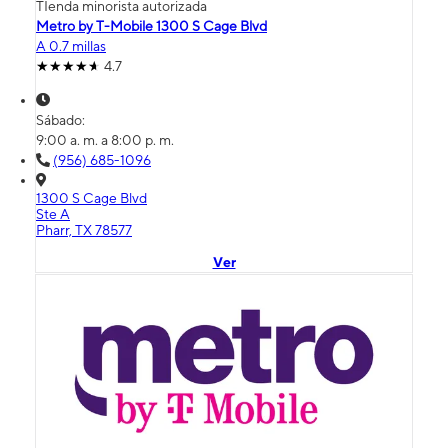
TIenda minorista autorizada
Metro by T-Mobile 1300 S Cage Blvd
A 0.7 millas
4.7
Sábado:
9:00 a. m. a 8:00 p. m.
(956) 685-1096
1300 S Cage Blvd
Ste A
Pharr, TX 78577
Ver