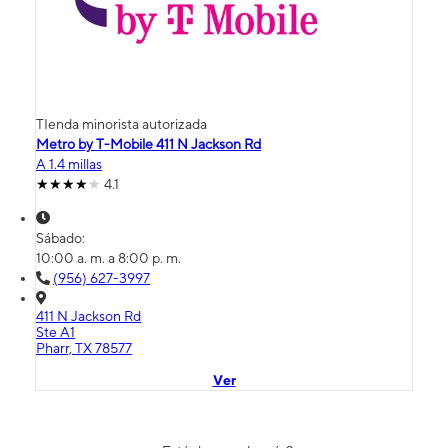
TIenda minorista autorizada
Metro by T-Mobile 411 N Jackson Rd
A 1.4 millas
4.1
Sábado:
10:00 a. m. a 8:00 p. m.
(956) 627-3997
411 N Jackson Rd
Ste A1
Pharr, TX 78577
Ver