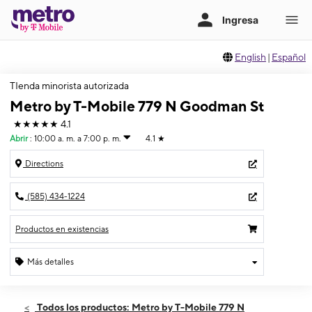
English
|
Español
TIenda minorista autorizada
Metro by T-Mobile 779 N Goodman St
★★★★★
4.1
Abrir
:
10:00 a. m. a 7:00 p. m.
4.1
★
Directions
(585) 434-1224
Productos en existencias
Más detalles
Abrir
Sábado:
10:00 a. m. a 7:00 p. m.
Todos los productos: Metro by T-Mobile 779 N