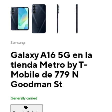
This carousel contains a column of small thumbnails. Selecting a thu
Samsung
Galaxy A16 5G en la
tienda Metro by T-
Mobile de 779 N
Goodman St
Generally carried