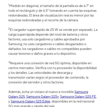
1
Medido en diagonal, el tamaño de la pantalla es de 6.7" en
todo el rectángulo y de 6.5" tomando en cuenta las esquinas
redondeadas. El área de visualización real es menor por las
esquinas redondeadas y el recorte de la cámara.
2
El cargador superrápido de 25 W se vende por separado. La
carga superrápida depende del nivel de batería y otros
factores; usa solo cargadores y cables aprobados por
Samsung; no uses cargadores o cables desgastados o
dañados; los cargadores o cables no compatibles pueden
causar lesiones o daños graves a tu dispositivo.
3
Requiere una conexión de red 5G óptima, disponible en
ciertos mercados. Verifica con tu proveedor la disponibilidad
y los detalles. Las velocidades de descarga y
transmisión varían según el proveedor de contenido, la
conexión del servidor y otros factores.
Además, echa un vistazo al nuevo e increíble
Samsung
Galaxy S25
,
Samsung Galaxy S25+
,
Samsung Galaxy S25 FE
,
y
Samsung Galaxy S25 Edge
, disponibles en la red nacional
5G más grande y rápida del país.