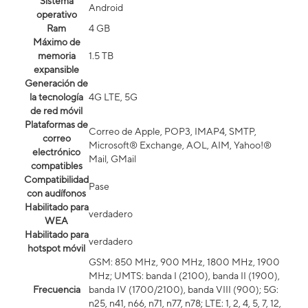
Sistema
Android
operativo
Ram
4 GB
Máximo de
memoria
1.5 TB
expansible
Generación de
la tecnología
4G LTE, 5G
de red móvil
Plataformas de
Correo de Apple, POP3, IMAP4, SMTP,
correo
Microsoft® Exchange, AOL, AIM, Yahoo!®
electrónico
Mail, GMail
compatibles
Compatibilidad
Pase
con audífonos
Habilitado para
verdadero
WEA
Habilitado para
verdadero
hotspot móvil
GSM: 850 MHz, 900 MHz, 1800 MHz, 1900
MHz; UMTS: banda I (2100), banda II (1900),
Frecuencia
banda IV (1700/2100), banda VIII (900); 5G:
n25, n41, n66, n71, n77, n78; LTE: 1, 2, 4, 5, 7, 12,