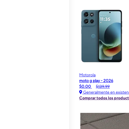
Motorola
moto g play - 2026
$0.00
$139.99
Generalmente en existen
Comprar todos los produc