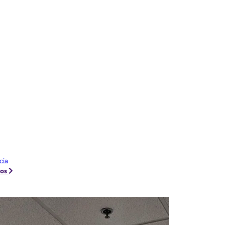
cia
tos