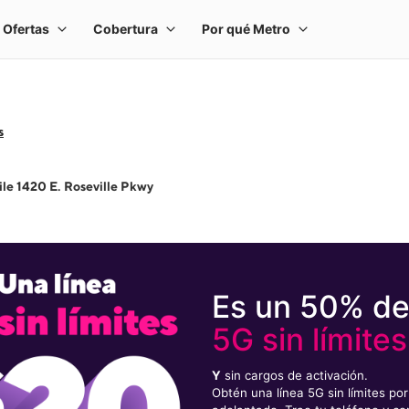
s
le 1420 E. Roseville Pkwy
Es un 50% d
5G sin límites
Y
sin cargos de activación.
Obtén una línea 5G sin límites p