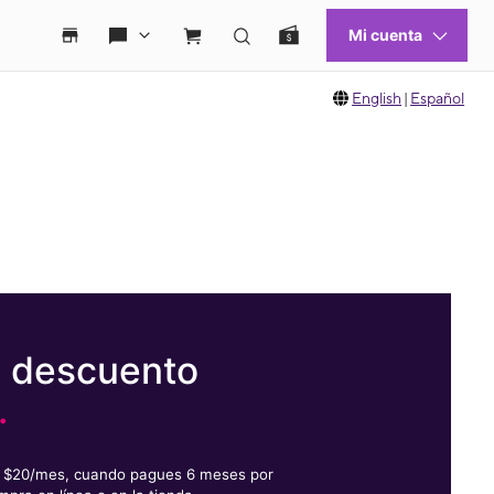
English
|
Español
e descuento
.
or $20/mes, cuando pagues 6 meses por