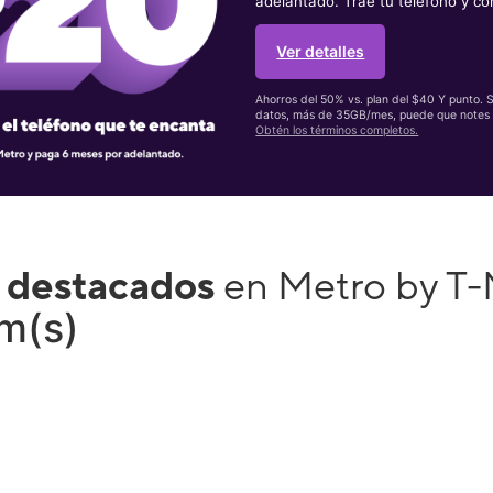
adelantado. Trae tu teléfono y co
Ver detalles
Ahorros del 50% vs. plan del $40 Y punto. 
datos, más de 35GB/mes, puede que notes 
Obtén los términos completos.
 destacados
en Metro by T-
em(s)