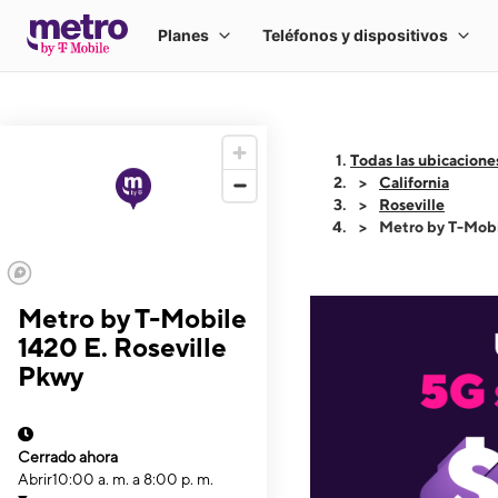
Todas las ubicacione
California
Roseville
Metro by T-Mobi
Metro by T-Mobile
1420 E. Roseville
Pkwy
Cerrado ahora
Abrir
10:00 a. m. a 8:00 p. m.