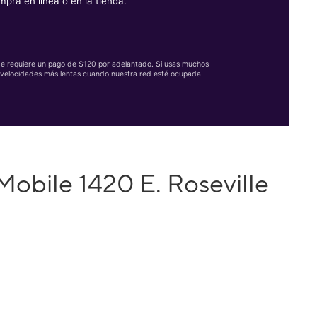
mpra en línea o en la tienda.
Se requiere un pago de $120 por adelantado. Si usas muchos
velocidades más lentas cuando nuestra red esté ocupada.
Mobile 1420 E. Roseville