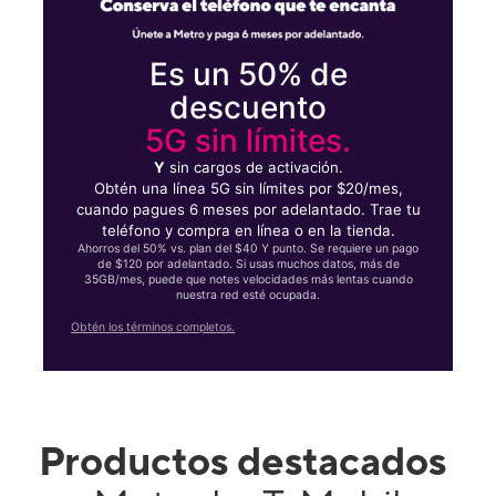
Es un 50% de
descuento
5G sin límites.
Y
sin cargos de activación.
Obtén una línea 5G sin límites por $20/mes,
cuando pagues 6 meses por adelantado. Trae tu
teléfono y compra en línea o en la tienda.
Ahorros del 50% vs. plan del $40 Y punto. Se requiere un pago
de $120 por adelantado. Si usas muchos datos, más de
35GB/mes, puede que notes velocidades más lentas cuando
nuestra red esté ocupada.
Obtén los términos completos.
Productos destacados