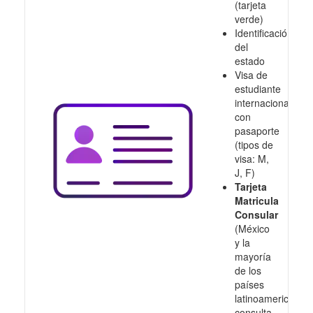
(tarjeta
verde)
Identificación
del
estado
Visa de
estudiante
internacional
con
pasaporte
(tipos de
visa: M,
J, F)
Tarjeta
Matricula
Consular
(México
y la
mayoría
de los
países
latinoamericanos,
consulta