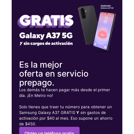
Martes:
10:00 a. m. a 8:00 p. m.
Miérc:
10:00 a. m. a 8:00 p. m.
Jueves:
10:00 a. m. a 8:00 p. m.
1033 E Alisal St Salinas, CA 93905
Es la mejor
oferta en servicio
prepago.
Los demás te hacen pagar más desde el primer
día. ¡En Metro no!
Solo tienes que traer tu número para obtener un
Samsung Galaxy A37 GRATIS
Y
sin gastos de
activación por $40 al mes. Eso supone un ahorro
de $450.
Obtén un teléfono gratis