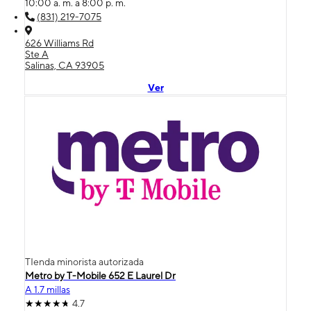
10:00 a. m. a 8:00 p. m.
(831) 219-7075
626 Williams Rd
Ste A
Salinas, CA 93905
Ver
TIenda minorista autorizada
Metro by T-Mobile 652 E Laurel Dr
A 1.7 millas
4.7