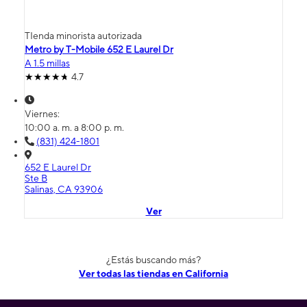
TIenda minorista autorizada
Metro by T-Mobile 652 E Laurel Dr
A 1.5 millas
4.7
Viernes:
10:00 a. m. a 8:00 p. m.
(831) 424-1801
652 E Laurel Dr
Ste B
Salinas, CA 93906
Ver
¿Estás buscando más?
Ver todas las tiendas en California