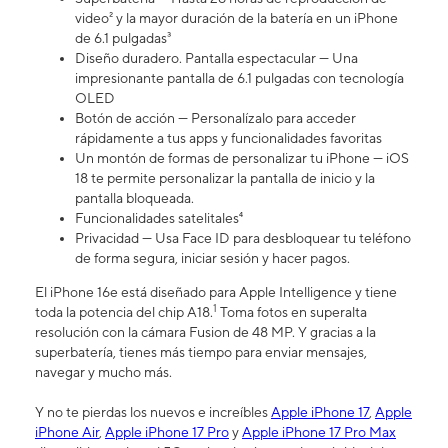
video² y la mayor duración de la batería en un iPhone
de 6.1 pulgadas³
Diseño duradero. Pantalla espectacular — Una
impresionante pantalla de 6.1 pulgadas con tecnología
OLED
Botón de acción — Personalízalo para acceder
rápidamente a tus apps y funcionalidades favoritas
Un montón de formas de personalizar tu iPhone — iOS
18 te permite personalizar la pantalla de inicio y la
pantalla bloqueada.
Funcionalidades satelitales⁴
Privacidad — Usa Face ID para desbloquear tu teléfono
de forma segura, iniciar sesión y hacer pagos.
El iPhone 16e está diseñado para Apple Intelligence y tiene
1
toda la potencia del chip A18.
Toma fotos en superalta
resolución con la cámara Fusion de 48 MP. Y gracias a la
superbatería, tienes más tiempo para enviar mensajes,
navegar y mucho más.
Y no te pierdas los nuevos e increíbles
Apple iPhone 17
,
Apple
iPhone Air
,
Apple iPhone 17 Pro
y
Apple iPhone 17 Pro Max