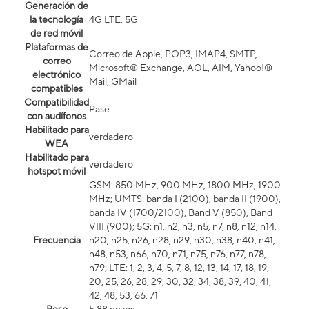
Generación de
la tecnología
4G LTE, 5G
de red móvil
Plataformas de
Correo de Apple, POP3, IMAP4, SMTP,
correo
Microsoft® Exchange, AOL, AIM, Yahoo!®
electrónico
Mail, GMail
compatibles
Compatibilidad
Pase
con audífonos
Habilitado para
verdadero
WEA
Habilitado para
verdadero
hotspot móvil
GSM: 850 MHz, 900 MHz, 1800 MHz, 1900
MHz; UMTS: banda I (2100), banda II (1900),
banda IV (1700/2100), Band V (850), Band
VIII (900); 5G: n1, n2, n3, n5, n7, n8, n12, n14,
Frecuencia
n20, n25, n26, n28, n29, n30, n38, n40, n41,
n48, n53, n66, n70, n71, n75, n76, n77, n78,
n79; LTE: 1, 2, 3, 4, 5, 7, 8, 12, 13, 14, 17, 18, 19,
20, 25, 26, 28, 29, 30, 32, 34, 38, 39, 40, 41,
42, 48, 53, 66, 71