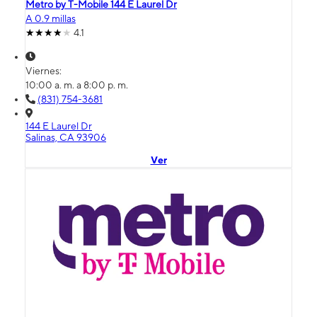
Metro by T-Mobile 144 E Laurel Dr
A 0.9 millas
4.1
Viernes:
10:00 a. m. a 8:00 p. m.
(831) 754-3681
144 E Laurel Dr
Salinas, CA 93906
Ver