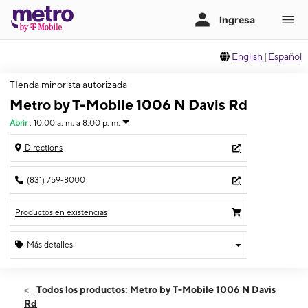
English
|
Español
TIenda minorista autorizada
Metro by T-Mobile 1006 N Davis Rd
Abrir
:
10:00 a. m. a 8:00 p. m.
Directions
(831) 759-8000
Productos en existencias
Más detalles
Abrir
Viernes:
10:00 a. m. a 8:00 p. m.
Todos los productos: Metro by T-Mobile 1006 N Davis
Sábado:
10:00 a. m. a 8:00 p. m.
Rd