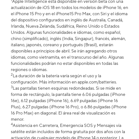
1
Apple Intelligence está disponible en versión beta con una
actualización de iOS 18 en todos los modelos de iPhone 16, en
el iPhone 15 Pro y en el iPhone15 Pro Max, con Siri y el idioma
del dispositivo configurados en inglés de Australia, Canadá,
Irlanda, Nueva Zelanda, Sudáfrica, Reino Unido o Estados
Unidos. Algunas funcionalidades e idiomas, como español,
chino (simplificado), inglés (India, Singapur), francés, alemán,
italiano, japonés, coreano y portugués (Brasil), estarán
disponibles a principios de abril. Se irán agregando otros
idiomas, como vietnamita, en el transcurso del año. Algunas
funcionalidades podrían no estar disponibles en todas las
regiones o idiomas.
2
La duración de la batería varía según el uso y la
configuración. Más información en apple.com/batteries.
3
Las pantallas tienen esquinas redondeadas. Si se mide en
forma de rectángulo, la pantalla tiene 6.06 pulgadas (iPhone
16e), 6.12 pulgadas (iPhone 16), 6.69 pulgadas (iPhone 16
Plus), 6.27 pulgadas (iPhone 16 Pro), o 6.86 pulgadas (iPhone
16 Pro Max) en diagonal. El área real de visualización es
menor.
4
Asistencia en Carretera, Emergencia SOS y Mensajes vía
satélite están incluidos de forma gratuita por dos años con la
activación de cualquier modelo de iPhone 14 o posterior. La