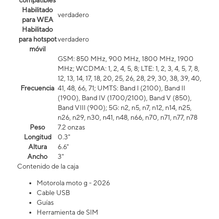
compatibles
Habilitado
verdadero
para WEA
Habilitado
para hotspot
verdadero
móvil
GSM: 850 MHz, 900 MHz, 1800 MHz, 1900
MHz; WCDMA: 1, 2, 4, 5, 8; LTE: 1, 2, 3, 4, 5, 7, 8,
12, 13, 14, 17, 18, 20, 25, 26, 28, 29, 30, 38, 39, 40,
Frecuencia
41, 48, 66, 71; UMTS: Band I (2100), Band II
(1900), Band IV (1700/2100), Band V (850),
Band VIII (900); 5G: n2, n5, n7, n12, n14, n25,
n26, n29, n30, n41, n48, n66, n70, n71, n77, n78
Peso
7.2 onzas
Longitud
0.3"
Altura
6.6"
Ancho
3"
Contenido de la caja
Motorola moto g - 2026
Cable USB
Guías
Herramienta de SIM