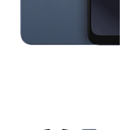
This carousel contains a column of small thumbnails. Selecting a thu