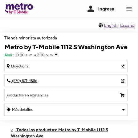
English
|
Español
TIenda minorista autorizada
Metro by T-Mobile 1112 S Washington Ave
Abrir
:
10:00 a. m. a 7:00 p. m.
Directions
(570) 871-4886
Productos en existencias
Más detalles
Abrir
Jueves:
10:00 a. m. a 7:00 p. m.
Todos los productos: Metro by T-Mobile 1112 S
Viernes:
10:00 a. m. a 7:00 p. m.
Washington Ave