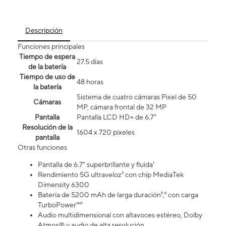
Descripción
Funciones principales
Tiempo de espera
27.5 días
de la batería
Tiempo de uso de
48 horas
la batería
Sistema de cuatro cámaras Pixel de 50
Cámaras
MP, cámara frontal de 32 MP
Pantalla
Pantalla LCD HD+ de 6.7"
Resolución de la
1604 x 720 píxeles
pantalla
Otras funciones
Pantalla de 6.7" superbrillante y fluida¹
Rendimiento 5G ultraveloz³ con chip MediaTek
Dimensity 6300
Batería de 5200 mAh de larga duración⁵,⁶ con carga
TurboPower™⁷
Audio multidimensional con altavoces estéreo, Dolby
Atmos® y audio de alta resolución