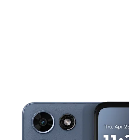
Sábado:
10:00 a. m. a 7:00 p. m.
Domingo:
12:00 p. m. a 5:00 p. m.
Lunes:
10:00 a. m. a 7:00 p. m.
This carousel shows one large product image at a time. Use the Pre
Martes:
10:00 a. m. a 7:00 p. m.
Miérc:
10:00 a. m. a 7:00 p. m.
1112 S Washington Ave Scranton, PA 18505