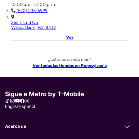
10:00 a. m. a 7:00 p. m.
(570) 235-6999
266 E End Ctr
Wilkes Barre, PA 18702
Ver
¿Estás buscando más?
Ver todas las tiendas en Pennsylvania