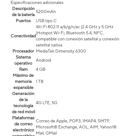
Especificaciones adicionales
Descripción
5200mAh
de la batería
Puertos
USB tipo C
Wi-Fi 802.11 a/b/g/n/ac |2.4 GHz y 5 GHz
|Hotspot Wi-Fi, Bluetooth 5.4, NFC,
Conectividad
compatible con conexión satelital y conexión
satelital nativa
Procesador
MediaTek Dimensity 6300
Sistema
Android
operativo
Ram
4 GB
Máximo de
memoria
1 TB
expansible
Generación
de la
4G LTE, 5G
tecnología
de red móvil
Plataformas
Correo de Apple, POP3, IMAP4, SMTP,
de correo
Microsoft® Exchange, AOL, AIM, Yahoo!®
electrónico
Mail, GMail