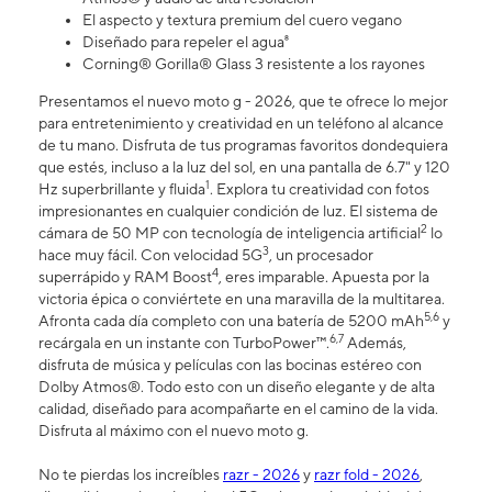
El aspecto y textura premium del cuero vegano
Diseñado para repeler el agua⁸
Corning® Gorilla® Glass 3 resistente a los rayones
Presentamos el nuevo moto g - 2026, que te ofrece lo mejor
para entretenimiento y creatividad en un teléfono al alcance
de tu mano. Disfruta de tus programas favoritos dondequiera
que estés, incluso a la luz del sol, en una pantalla de 6.7" y 120
1
Hz superbrillante y fluida
. Explora tu creatividad con fotos
impresionantes en cualquier condición de luz. El sistema de
2
cámara de 50 MP con tecnología de inteligencia artificial
lo
3
hace muy fácil. Con velocidad 5G
, un procesador
4
superrápido y RAM Boost
, eres imparable. Apuesta por la
victoria épica o conviértete en una maravilla de la multitarea.
5,6
Afronta cada día completo con una batería de 5200 mAh
y
6,7
recárgala en un instante con TurboPower™.
Además,
disfruta de música y películas con las bocinas estéreo con
Dolby Atmos®. Todo esto con un diseño elegante y de alta
calidad, diseñado para acompañarte en el camino de la vida.
Disfruta al máximo con el nuevo moto g.
No te pierdas los increíbles
razr - 2026
y
razr fold - 2026
,